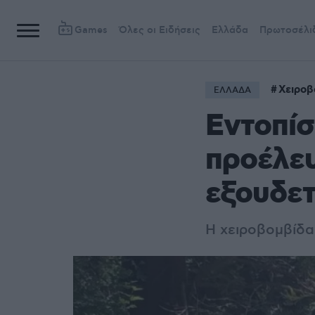
Games
Όλες οι Ειδήσεις
Ελλάδα
Πρωτοσέλι
Χειροβ
ΕΛΛΑΔΑ
Εντοπίσ
προέλευ
εξουδε
Η χειροβομβίδα