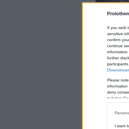
Protothe
If you wish 
sensitive in
confirm you
continue se
information 
further disc
participants
Downstream 
Please note
information 
deny consent
in below Go
Persona
I want t