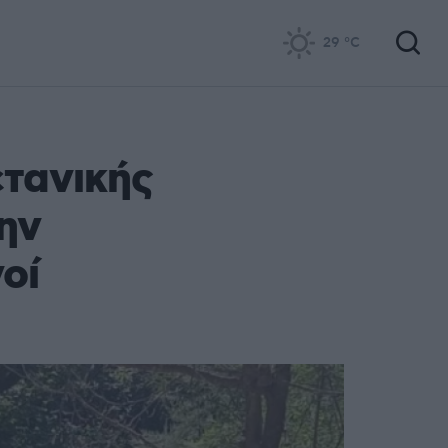
29
°C
ετανικής
ην
οί