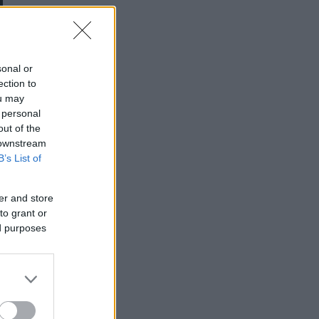
sonal or
ection to
ou may
 personal
out of the
 downstream
B’s List of
er and store
to grant or
ed purposes