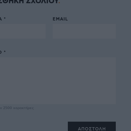
ΣΘΗΚΗ ΣΧΟΛΙΟΥ
 *
EMAIL
 *
υν
2500
χαρακτήρες