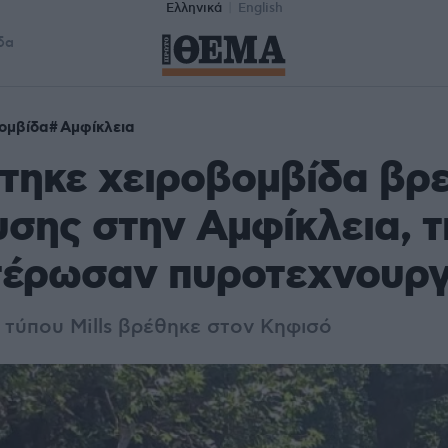
Ελληνικά
English
δα
ομβίδα
Αμφίκλεια
τηκε χειροβομβίδα βρ
σης στην Αμφίκλεια, τ
τέρωσαν πυροτεχνουργ
 τύπου Mills βρέθηκε στον Κηφισό