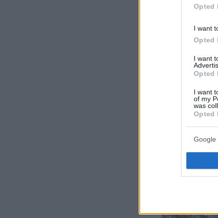
Opted 
I want t
Opted 
I want 
Advertis
Opted 
I want t
of my P
was col
Opted 
Google 