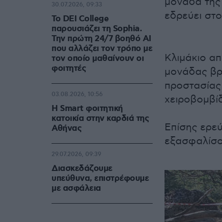
μονάδα της
30.07.2026, 09:33
εδρεύει στ
Το DEI College
παρουσιάζει τη Sophia.
Την πρώτη 24/7 βοηθό AI
που αλλάζει τον τρόπο με
Κλιμάκιο α
τον οποίο μαθαίνουν οι
φοιτητές
μονάδας βρ
προστασίας
03.08.2026, 10:56
χειροβομβί
Η Smart φοιτητική
κατοικία στην καρδιά της
Επίσης ερε
Αθήνας
εξασφαλίσο
29.07.2026, 09:39
Διασκεδάζουμε
υπεύθυνα, επιστρέφουμε
με ασφάλεια