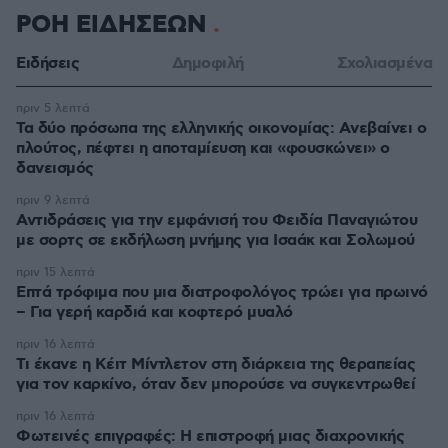
ΡΟΗ ΕΙΔΗΣΕΩΝ
Ειδήσεις
Δημοφιλή
Σχολιασμένα
πριν 5 λεπτά
Τα δύο πρόσωπα της ελληνικής οικονομίας: Aνεβαίνει ο
πλούτος, πέφτει η αποταμίευση και «φουσκώνει» ο
δανεισμός
πριν 9 λεπτά
Αντιδράσεις για την εμφάνισή του Φειδία Παναγιώτου
με σορτς σε εκδήλωση μνήμης για Ισαάκ και Σολωμού
πριν 15 λεπτά
Επτά τρόφιμα που μια διατροφολόγος τρώει για πρωινό
– Για γερή καρδιά και κοφτερό μυαλό
πριν 16 λεπτά
Τι έκανε η Κέιτ Μίντλετον στη διάρκεια της θεραπείας
για τον καρκίνο, όταν δεν μπορούσε να συγκεντρωθεί
πριν 16 λεπτά
Φωτεινές επιγραφές: Η επιστροφή μιας διαχρονικής