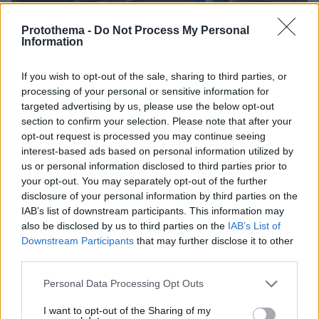
Protothema -
Do Not Process My Personal
Information
If you wish to opt-out of the sale, sharing to third parties, or
processing of your personal or sensitive information for
targeted advertising by us, please use the below opt-out
section to confirm your selection. Please note that after your
opt-out request is processed you may continue seeing
09.08.2026, 08:55
interest-based ads based on personal information utilized by
Στο 401 οι δύο αστυνομικοί μετά το τροχαίο στην
us or personal information disclosed to third parties prior to
Αθηνών-Σουνίου, πώς έγινε η σφοδρή σύγκρουση
your opt-out. You may separately opt-out of the further
με αυτοκίνητο τουριστών
disclosure of your personal information by third parties on the
IAB’s list of downstream participants. This information may
also be disclosed by us to third parties on the
IAB’s List of
Downstream Participants
that may further disclose it to other
third parties.
Please note that this website/app uses one or more Google
Personal Data Processing Opt Outs
services and may gather and store information including but
not limited to your visit or usage behaviour. You may click to
I want to opt-out of the Sharing of my