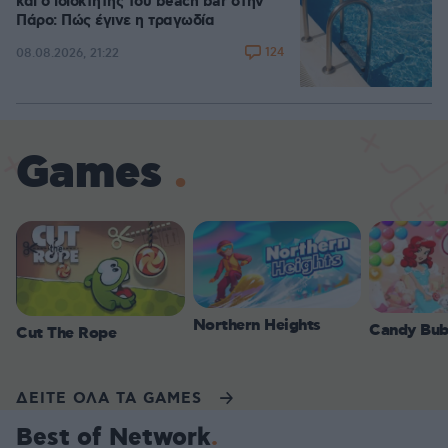
και ο ιδιοκτήτης του beach bar στην
Πάρο: Πώς έγινε η τραγωδία
124
08.08.2026, 21:22
Games
Northern Heights
Candy Bub
Cut The Rope
ΔΕΙΤΕ ΟΛΑ ΤΑ GAMES
Best of Network