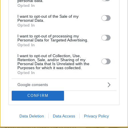
personal data.
grant or deny consent to Google and its third-party tags to
Opted In
use your data for below specified purposes in below Google
consent section.
I want to opt-out of the Sale of my
Personal Data.
Opted In
I want to opt-out of processing my
Personal Data for Targeted Advertising.
Opted In
I want to opt-out of Collection, Use,
Retention, Sale, and/or Sharing of my
Personal Data that Is Unrelated with the
Purposes for which it was collected.
Opted In
08.08.2026, 21:43
Google consents
Χόρχε Μέσι: Ο εργάτης από το Ροσάριο που πήρε
CONFIRM
τον 13χρονο Λιονέλ από το χέρι και άλλαξε την
ιστορία του ποδοσφαίρου με μια υπογραφή σε...
χαρτοπετσέτα
Data Deletion
Data Access
Privacy Policy
Εγκαταλείπει το κόμμα Καρυστιανού