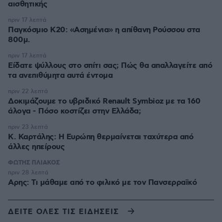
αισθητικής
πριν 17 λεπτά
Παγκόσμιο Κ20: «Ασημένια» η απίθανη Ρούσσου στα
800μ.
πριν 17 λεπτά
Είδατε ψύλλους στο σπίτι σας; Πώς θα απαλλαγείτε από
τα ανεπιθύμητα αυτά έντομα
πριν 22 λεπτά
Δοκιμάζουμε το υβριδικό Renault Symbioz με τα 160
άλογα - Πόσο κοστίζει στην Ελλάδα;
πριν 23 λεπτά
Κ. Καρτάλης: Η Ευρώπη θερμαίνεται ταχύτερα από
άλλες ηπείρους
ΦΩΤΗΣ ΠΛΙΑΚΟΣ
πριν 28 λεπτά
Αρης: Τι μάθαμε από το φιλικό με τον Πανσερραϊκό
ΔΕΙΤΕ ΟΛΕΣ ΤΙΣ ΕΙΔΗΣΕΙΣ