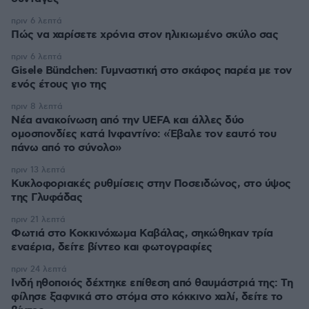
πριν 6 λεπτά
Πώς να χαρίσετε χρόνια στον ηλικιωμένο σκύλο σας
πριν 6 λεπτά
Gisele Bündchen: Γυμναστική στο σκάφος παρέα με τον
ενός έτους γιο της
πριν 8 λεπτά
Νέα ανακοίνωση από την UEFA και άλλες δύο
ομοσπονδίες κατά Ινφαντίνο: «Έβαλε τον εαυτό του
πάνω από το σύνολο»
πριν 13 λεπτά
Κυκλοφοριακές ρυθμίσεις στην Ποσειδώνος, στο ύψος
της Γλυφάδας
πριν 21 λεπτά
Φωτιά στο Κοκκινόχωμα Καβάλας, σηκώθηκαν τρία
εναέρια, δείτε βίντεο και φωτογραφίες
πριν 24 λεπτά
Ινδή ηθοποιός δέχτηκε επίθεση από θαυμάστριά της: Τη
φίλησε ξαφνικά στο στόμα στο κόκκινο χαλί, δείτε το