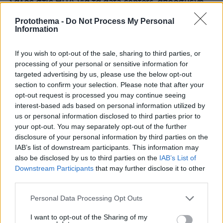
Σάλος στις ΗΠΑ για τα data centers, απρόσμενη
συμμαχία δεξιάς και αριστεράς ενάντια στις
Protothema -
Do Not Process My Personal
τεράστιες εγκαταστάσεις
Information
«Δεν ήταν κοντά στο παιδί και πριν
If you wish to opt-out of the sale, sharing to third parties, or
έναν μήνα το είχε αφήσει ξανά μόνο»
processing of your personal or sensitive information for
ισχυρίζεται ο ιδιοκτήτης του beach bar
targeted advertising by us, please use the below opt-out
για τον πατέρα του 4χρονου στην
section to confirm your selection. Please note that after your
Πάρο
opt-out request is processed you may continue seeing
interest-based ads based on personal information utilized by
148
10.08.2026, 12:21
us or personal information disclosed to third parties prior to
your opt-out. You may separately opt-out of the further
disclosure of your personal information by third parties on the
Σεισμός 7,4 Ρίχτερ στην Κολομβία:
IAB’s list of downstream participants. This information may
Τραυματίες και ζημιές σε κτίρια,
έντρομος ο κόσμος βγήκε στους
also be disclosed by us to third parties on the
IAB’s List of
δρόμους, δείτε βίντεο
Downstream Participants
that may further disclose it to other
third parties.
13
10.08.2026, 16:14
Please note that this website/app uses one or more Google
Personal Data Processing Opt Outs
Loaded
:
100.00%
services and may gather and store information including but
not limited to your visit or usage behaviour. You may click to
I want to opt-out of the Sharing of my