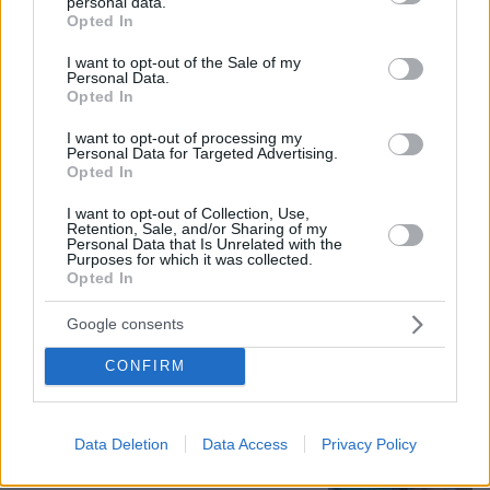
personal data.
Τη Υπερμάχω: Η νύχτα του Αυγούστου
grant or deny consent to Google and its third-party tags to
Opted In
πριν από 1.400 χρόνια, που γέννησε
use your data for below specified purposes in below Google
τον Ακάθιστο Ύμνο
consent section.
I want to opt-out of the Sale of my
Personal Data.
163
09.08.2026, 22:48
Opted In
I want to opt-out of processing my
Personal Data for Targeted Advertising.
Opted In
Όταν ο Στέλιος Ράμφος μιλούσε στον
I want to opt-out of Collection, Use,
Δανίκα για την Ελλάδα, τη Μεγάλη
Retention, Sale, and/or Sharing of my
Ιδέα, τα όνειρα και τις «διαστροφές»
Personal Data that Is Unrelated with the
του μυαλού
Purposes for which it was collected.
Opted In
3
10.08.2026, 16:05
Google consents
CONFIRM
Η 24χρονη αριστούχος της Ιατρικής
Αθηνών, που διάβασε τον Ιπποκρατικό
Όρκο, μιλά για τον «άριστο γιατρό»
Data Deletion
Data Access
Privacy Policy
103
10.08.2026, 08:09