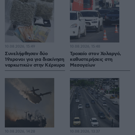
10.08.2026, 15:49
10.08.2026, 15:48
Συνελήφθησαν δύο
Τροχαίο στον Χολαργό,
19χρονοι για για διακίνηση
καθυστερήσεις στη
ναρκωτικών στην Κέρκυρα
Μεσογείων
10.08.2026, 14:28
10.08.2026, 13:37