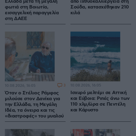
Ελλάδα μετά τη μεγάλη
από ιχθυοκαλλιέργεια στη
φωτιά στη Βοιωτία,
Σούδα, κατασχέθηκαν 210
εισαγγελική παραγγελία
κιλά
στη ΔΑΕΕ
3
10.08.2026, 16:05
10.08.2026, 16:05
Ισχυρό μελτέμι σε Αττική
Όταν ο Στέλιος Ράμφος
και Εύβοια: Ριπές άνω των
μιλούσε στον Δανίκα για
110 χλμ/ώρα σε Πεντέλη
την Ελλάδα, τη Μεγάλη
και Κάρυστο
Ιδέα, τα όνειρα και τις
«διαστροφές» του μυαλού