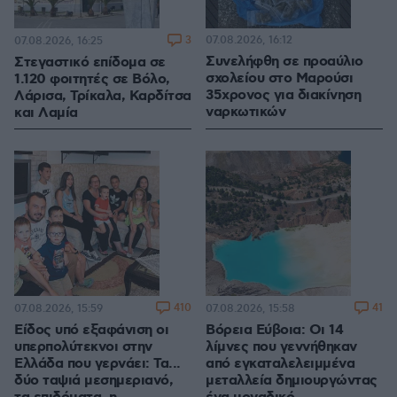
3
07.08.2026, 16:12
07.08.2026, 16:25
Συνελήφθη σε προαύλιο
Στεγαστικό επίδομα σε
σχολείου στο Μαρούσι
1.120 φοιτητές σε Βόλο,
35χρονος για διακίνηση
Λάρισα, Τρίκαλα, Καρδίτσα
ναρκωτικών
και Λαμία
410
41
07.08.2026, 15:59
07.08.2026, 15:58
Είδος υπό εξαφάνιση οι
Βόρεια Εύβοια: Οι 14
υπερπολύτεκνοι στην
λίμνες που γεννήθηκαν
Ελλάδα που γερνάει: Τα...
από εγκαταλελειμμένα
δύο ταψιά μεσημεριανό,
μεταλλεία δημιουργώντας