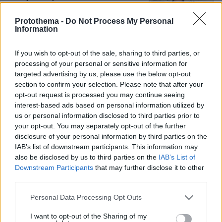
λαγοκέφαλο: Δεν υπάρχει κανένας
λόγος να φοβόμαστε ή να
Protothema -
Do Not Process My Personal
αποφεύγουμε τη θάλασσα, λέει
Information
23
07.08.2026, 18:13
If you wish to opt-out of the sale, sharing to third parties, or
processing of your personal or sensitive information for
targeted advertising by us, please use the below opt-out
section to confirm your selection. Please note that after your
Games
opt-out request is processed you may continue seeing
interest-based ads based on personal information utilized by
us or personal information disclosed to third parties prior to
your opt-out. You may separately opt-out of the further
disclosure of your personal information by third parties on the
IAB’s list of downstream participants. This information may
also be disclosed by us to third parties on the
IAB’s List of
Downstream Participants
that may further disclose it to other
Northern Heights
third parties.
Candy Bub
Cut The Rope
Please note that this website/app uses one or more Google
Personal Data Processing Opt Outs
services and may gather and store information including but
ΔΕΙΤΕ ΟΛΑ ΤΑ GAMES
not limited to your visit or usage behaviour. You may click to
I want to opt-out of the Sharing of my