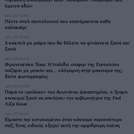
«πράσινη επιχείρηση» εκατ. δολαρίων: «Χαίρομαι που
έμεινα εδώ»
πριν 20 λεπτά
Πέντε στυλ παντελονιού που επανέρχονται κάθε
καλοκαίρι
πριν 20 λεπτά
3 κοκτέιλ με μπίρα που θα θέλετε να φτιάχνετε ξανά και
ξανά
πριν 23 λεπτά
Φραντσέσκα Τόκα: Η Ιταλίδα «νύφη» της Eurovision
ποζάρει με μπικίνι και... ολόγυμνη στην μπανιέρα της,
δείτε φωτογραφίες
πριν 23 λεπτά
Παρά το «μπλόκο» του Ανωτάτου Δικαστηρίου, ο Τραμπ
επιχειρεί ξανά να απολύσει την κυβερνήτρια της Fed
Λίζα Κουκ
πριν 27 λεπτά
Είμαστε πιο ευτυχισμένοι όταν κάνουμε περισσότερο
σεξ; Ένας ειδικός εξηγεί αυτή την αμφίδρομη σχέση