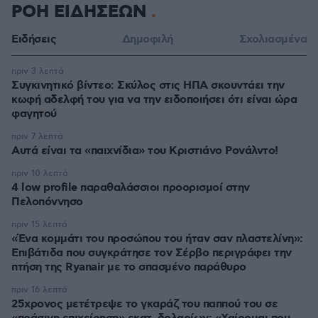
ΡΟΗ ΕΙΔΗΣΕΩΝ
Ειδήσεις
Δημοφιλή
Σχολιασμένα
πριν 3 λεπτά
Συγκινητικό βίντεο: Σκύλος στις ΗΠΑ σκουντάει την
κωφή αδελφή του για να την ειδοποιήσει ότι είναι ώρα
φαγητού
πριν 7 λεπτά
Αυτά είναι τα «παιχνίδια» του Κριστιάνο Ρονάλντο!
πριν 10 λεπτά
4 low profile παραθαλάσσιοι προορισμοί στην
Πελοπόννησο
πριν 15 λεπτά
«Ένα κομμάτι του προσώπου του ήταν σαν πλαστελίνη»:
Επιβάτιδα που συγκράτησε τον Σέρβο περιγράφει την
πτήση της Ryanair με το σπασμένο παράθυρο
πριν 16 λεπτά
25χρονος μετέτρεψε το γκαράζ του παππού του σε