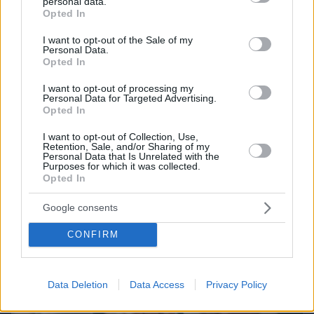
personal data.
grant or deny consent to Google and its third-party tags to
Best of Network
Opted In
use your data for below specified purposes in below Google
consent section.
I want to opt-out of the Sale of my
Personal Data.
Opted In
I want to opt-out of processing my
Personal Data for Targeted Advertising.
Opted In
I want to opt-out of Collection, Use,
Retention, Sale, and/or Sharing of my
Personal Data that Is Unrelated with the
Purposes for which it was collected.
Opted In
Google consents
CONFIRM
Data Deletion
Data Access
Privacy Policy