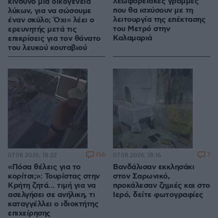
λεωφορειακές γραμμές
κίνδυνο μια οικογένεια
που θα ισχύσουν με τη
λύκων, για να σώσουμε
λειτουργία της επέκτασης
έναν σκύλο; Όχι» λέει ο
του Μετρό στην
ερευνητής μετά τις
Καλαμαριά
επικρίσεις για τον θάνατο
του λευκού κουταβιού
156
7
07.08.2026, 18:22
07.08.2026, 18:16
«Πόσα θέλεις για το
Βανδάλισαν εκκλησάκι
κορίτσι;»: Τουρίστας στην
στον Σαρωνικό,
Κρήτη ζητά... τιμή για να
προκάλεσαν ζημιές και στο
ασελγήσει σε ανήλικη, τι
Ιερό, δείτε φωτογραφίες
καταγγέλλει ο ιδιοκτήτης
επιχείρησης