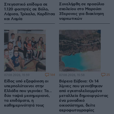
Συνελήφθη σε προαύλιο
Στεγαστικό επίδομα σε
σχολείου στο Μαρούσι
1.120 φοιτητές σε Βόλο,
35χρονος για διακίνηση
Λάρισα, Τρίκαλα, Καρδίτσα
ναρκωτικών
και Λαμία
164
25
07.08.2026, 15:59
07.08.2026, 15:58
Είδος υπό εξαφάνιση οι
Βόρεια Εύβοια: Οι 14
υπερπολύτεκνοι στην
λίμνες που γεννήθηκαν
Ελλάδα που γερνάει: Τα...
από εγκαταλελειμμένα
δύο ταψιά μεσημεριανό,
μεταλλεία δημιουργώντας
τα επιδόματα, η
ένα μοναδικό
καθημερινότητά τους
οικοσύστημα, δείτε
αεροφωτογραφίες