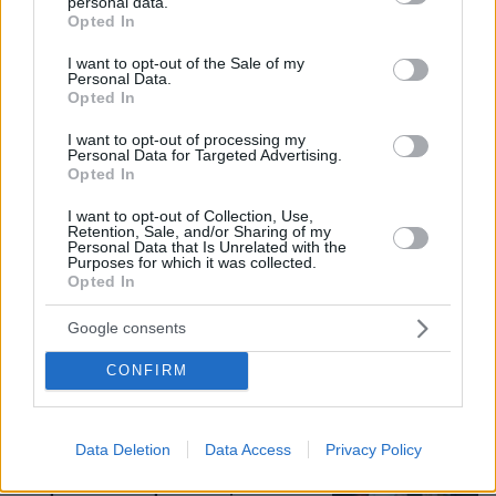
personal data.
grant or deny consent to Google and its third-party tags to
Opted In
use your data for below specified purposes in below Google
22 χρόνια από τα εγκαίνια της
consent section.
γέφυρας Ρίου-Αντιρρίου: Αντέχει
I want to opt-out of the Sale of my
Personal Data.
πρόσκρουση με δεξαμενόπλοιο,
Opted In
τυφώνες και κόστισε 800 εκατ. ευρώ
I want to opt-out of processing my
31
07.08.2026, 09:08
Personal Data for Targeted Advertising.
Opted In
I want to opt-out of Collection, Use,
Retention, Sale, and/or Sharing of my
Βόρεια Εύβοια: Οι 14 λίμνες που
Personal Data that Is Unrelated with the
γεννήθηκαν από εγκαταλελειμμένα
Purposes for which it was collected.
μεταλλεία δημιουργώντας ένα
Opted In
μοναδικό οικοσύστημα, δείτε
αεροφωτογραφίες
Google consents
21
07.08.2026, 15:58
CONFIRM
Τουρκία, Σαουδική Αραβία και
Πακιστάν υπέγραψαν κοινή αμυντική
Data Deletion
Data Access
Privacy Policy
συμφωνία: «Επίθεση σε έναν θα
θεωρείται επίθεση σε όλους»