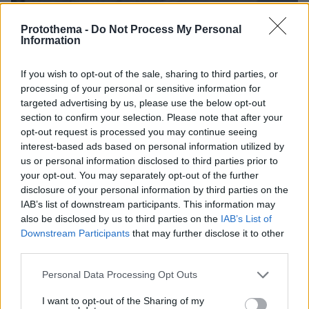
Protothema -
Do Not Process My Personal
Information
If you wish to opt-out of the sale, sharing to third parties, or
processing of your personal or sensitive information for
targeted advertising by us, please use the below opt-out
07.08.2026, 13:17
section to confirm your selection. Please note that after your
Ο οδηγός του φορτηγού περιγράφει πώς έγινε το
opt-out request is processed you may continue seeing
τροχαίο με τους νεκρούς μάνα και γιο στις Σέρρες,
interest-based ads based on personal information utilized by
η 43χρονη και ο 21χρονος πήγαιναν μαζί για
us or personal information disclosed to third parties prior to
δουλειά
your opt-out. You may separately opt-out of the further
disclosure of your personal information by third parties on the
IAB’s list of downstream participants. This information may
«Δεν το πιστεύουμε», λένε οι
also be disclosed by us to third parties on the
IAB’s List of
Αμερικανοί που υιοθέτησαν τον
Downstream Participants
that may further disclose it to other
Αφγανό στη Λέσβο - Η αρχική εκδοχή
third parties.
για το φονικό στην Κυψέλη και η
σιωπή στην απολογία
Please note that this website/app uses one or more Google
Personal Data Processing Opt Outs
services and may gather and store information including but
356
07.08.2026, 07:19
not limited to your visit or usage behaviour. You may click to
I want to opt-out of the Sharing of my