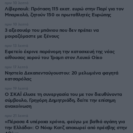
πριν 10 λεπτά
Λίβερπουλ: Πρόταση 115 εκατ. ευρώ στην Παρί για τον
Μπαρκολά, ζητούν 150 οι πρωταθλητές Ευρώπης
πριν 10 λεπτά
3 αξεσουάρ του μπάνιου που δεν πρέπει να
μοιραζόμαστε με ξένους
πριν 13 λεπτά
Εφετείο έκρινε παράνομη την κατασκευή της νέας
αίθουσας χορού του Τραμπ στον Λευκό Οίκο
πριν 17 λεπτά
Νηστεία Δεκαπενταύγουστου: 20 μελωμένα φαγητά
κατσαρόλας
πριν 19 λεπτά
Ο ΣΚΑΪ έλυσε τη συνεργασία του με τον διευθύνοντα
σύμβουλο, Γρηγόρη Δημητριάδη, δείτε την επίσημη
ανακοίνωση
πριν 21 λεπτά
«Πέρασα 4 υπέροχα χρόνια, φεύγω με βαθιά αγάπη για
την Ελλάδα»: Ο Νόαμ Κατζ αποχωρεί από πρέσβης στην