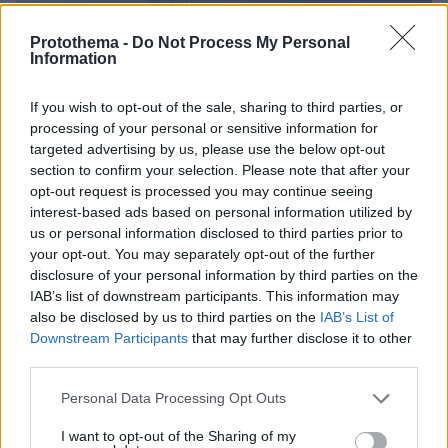
Protothema -
Do Not Process My Personal
Information
If you wish to opt-out of the sale, sharing to third parties, or
processing of your personal or sensitive information for
targeted advertising by us, please use the below opt-out
section to confirm your selection. Please note that after your
opt-out request is processed you may continue seeing
interest-based ads based on personal information utilized by
us or personal information disclosed to third parties prior to
your opt-out. You may separately opt-out of the further
disclosure of your personal information by third parties on the
Η συζήτηση για τη διεθνοποίηση της ανώτατης
IAB’s list of downstream participants. This information may
εκπαίδευσης συνδέεται άμεσα με τη
also be disclosed by us to third parties on the
IAB’s List of
Στην επίσημη τελετή εγκαινίων
Θεσσαλονίκη.
Downstream Participants
that may further disclose it to other
του Πανεπιστημίου Ανατόλια, η Υπουργός
third parties.
Παιδείας, Θρησκευμάτων και Αθλητισμού,
Please note that this website/app uses one or more Google
Personal Data Processing Opt Outs
Σοφία Ζαχαράκη, ανέφερε ότι η Ελλάδα μπορεί
services and may gather and store information including but
να εξελιχθεί σε περιφερειακό και διεθνή κόμβο
not limited to your visit or usage behaviour. You may click to
I want to opt-out of the Sharing of my