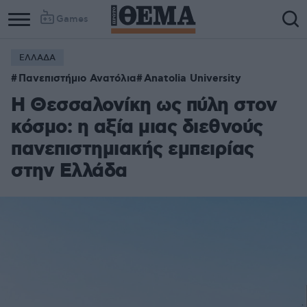
Games
ΕΛΛΑΔΑ
Column
Column
Πανεπιστήμιο Ανατόλια
Anatolia University
1
2
Η Θεσσαλονίκη ως πύλη στον
κόσμο: η αξία μιας διεθνούς
πανεπιστημιακής εμπειρίας
στην Ελλάδα