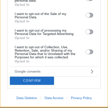
personal data.
grant or deny consent to Google and its third-party tags to
εκπαίδευσης.
Opted In
use your data for below specified purposes in below Google
consent section.
I want to opt-out of the Sale of my
Η Θεσσαλονίκη έχει ισχυρά πλεονεκτήματα για
Personal Data.
Opted In
να πρωταγωνιστήσει σε αυτή την πορεία. Είναι
μια ζωντανή, ασφαλής και ανοιχτή
I want to opt-out of processing my
Personal Data for Targeted Advertising.
πανεπιστημιακή πόλη, με ιστορική θέση ως
Opted In
σταυροδρόμι πολιτισμών και με φυσική
πρόσβαση στη Νοτιοανατολική Ευρώπη. Η
I want to opt-out of Collection, Use,
Retention, Sale, and/or Sharing of my
παρουσία διεθνών φοιτητών ενισχύει το brand
Personal Data that Is Unrelated with the
Purposes for which it was collected.
της πόλης, στηρίζει την τοπική οικονομία και
Opted In
δημιουργεί ένα περιβάλλον όπου η εκπαίδευση
Google consents
συνδέεται με τον πολιτισμό, την καινοτομία και
την εξωστρέφεια.
CONFIRM
Όπως έχει σημειώσει ο Πρόεδρος του
Ανατόλια, Δρ Πάνος Βλάχος, η συμβολή των
Data Deletion
Data Access
Privacy Policy
φοιτητών από τις Ηνωμένες Πολιτείες που