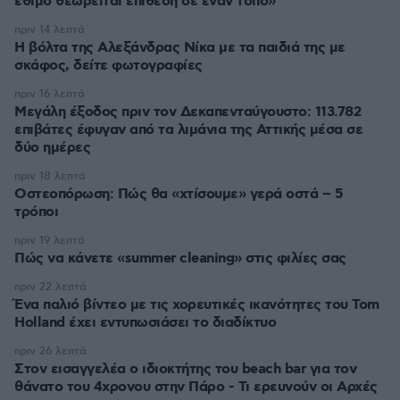
έθιμο θεωρείται επίθεση σε έναν τόπο»
πριν 14 λεπτά
Η βόλτα της Αλεξάνδρας Νίκα με τα παιδιά της με
σκάφος, δείτε φωτογραφίες
πριν 16 λεπτά
Μεγάλη έξοδος πριν τον Δεκαπενταύγουστο: 113.782
επιβάτες έφυγαν από τα λιμάνια της Αττικής μέσα σε
δύο ημέρες
πριν 18 λεπτά
Οστεοπόρωση: Πώς θα «χτίσουμε» γερά οστά – 5
τρόποι
πριν 19 λεπτά
Πώς να κάνετε «summer cleaning» στις φιλίες σας
πριν 22 λεπτά
Ένα παλιό βίντεο με τις χορευτικές ικανότητες του Tom
Holland έχει εντυπωσιάσει το διαδίκτυο
πριν 26 λεπτά
Στον εισαγγελέα ο ιδιοκτήτης του beach bar για τον
θάνατο του 4χρονου στην Πάρο - Τι ερευνούν οι Αρχές