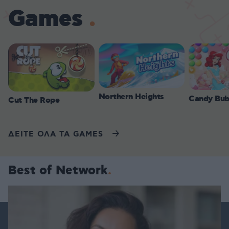
Games
Northern Heights
Candy Bub
Cut The Rope
ΔΕΙΤΕ ΟΛΑ ΤΑ GAMES
Best of Network