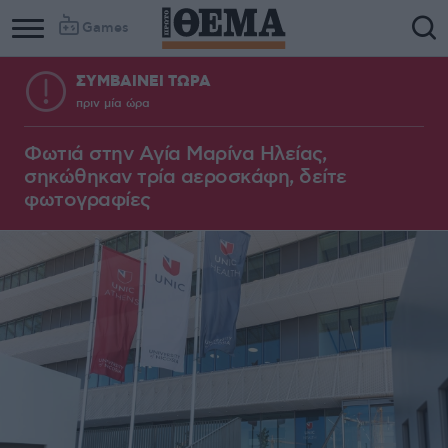
Games
ΣΥΜΒΑΙΝΕΙ ΤΩΡΑ
πριν μία ώρα
Φωτιά στην Aγία Μαρίνα Ηλείας,
σηκώθηκαν τρία αεροσκάφη, δείτε
φωτογραφίες