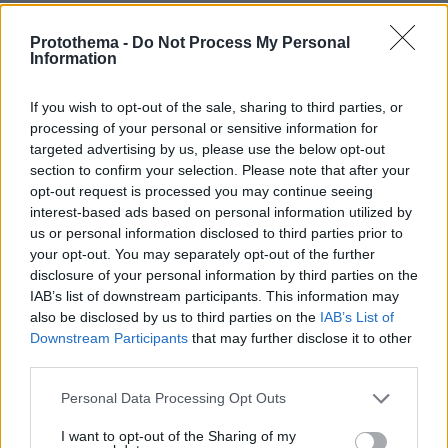
Protothema -
Do Not Process My Personal
Information
If you wish to opt-out of the sale, sharing to third parties, or
processing of your personal or sensitive information for
targeted advertising by us, please use the below opt-out
section to confirm your selection. Please note that after your
opt-out request is processed you may continue seeing
interest-based ads based on personal information utilized by
us or personal information disclosed to third parties prior to
your opt-out. You may separately opt-out of the further
disclosure of your personal information by third parties on the
IAB’s list of downstream participants. This information may
Σε όλο το campus εφαρμόζονται
also be disclosed by us to third parties on the
IAB’s List of
συστήματα ανακύκλωσης και ορθής
Downstream Participants
that may further disclose it to other
third parties.
διαχείρισης αποβλήτων, με ξεκάθαρα
σημεία συλλογής για διαφορετικά υλικά,
Please note that this website/app uses one or more Google
Personal Data Processing Opt Outs
ενώ παράλληλα προωθούνται δράσεις
services and may gather and store information including but
not limited to your visit or usage behaviour. You may click to
I want to opt-out of the Sharing of my
ευαισθητοποίησης για φοιτητές και