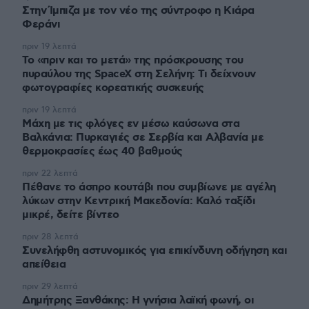
Στην Ίμπιζα με τον νέο της σύντροφο η Κιάρα
Φεράνι
πριν 19 λεπτά
Το «πριν και το μετά» της πρόσκρουσης του
πυραύλου της SpaceX στη Σελήνη: Τι δείχνουν
φωτογραφίες κορεατικής συσκευής
πριν 19 λεπτά
Μάχη με τις φλόγες εν μέσω καύσωνα στα
Βαλκάνια: Πυρκαγιές σε Σερβία και Αλβανία με
θερμοκρασίες έως 40 βαθμούς
πριν 22 λεπτά
Πέθανε το άσπρο κουτάβι που συμβίωνε με αγέλη
λύκων στην Κεντρική Μακεδονία: Καλό ταξίδι
μικρέ, δείτε βίντεο
πριν 28 λεπτά
Συνελήφθη αστυνομικός για επικίνδυνη οδήγηση και
απείθεια
πριν 29 λεπτά
Δημήτρης Ξανθάκης: Η γνήσια λαϊκή φωνή, οι