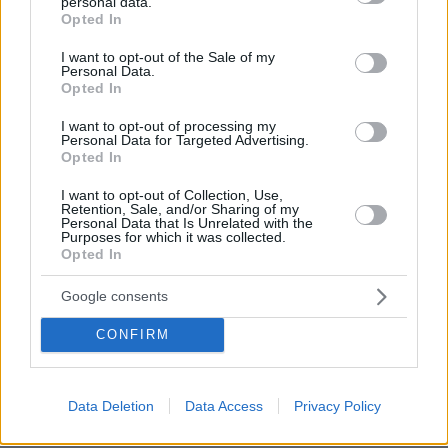
personal data.
grant or deny consent to Google and its third-party tags to
προσωπικό. Η ενεργειακή αποδοτικότητα
Opted In
use your data for below specified purposes in below Google
αποτελεί επίσης προτεραιότητα, μέσα από
consent section.
I want to opt-out of the Sale of my
λύσεις όπως φωτισμός LED και τεχνολογίες
Personal Data.
Opted In
που συμβάλλουν στη μείωση της
κατανάλωσης ενέργειας.
I want to opt-out of processing my
Personal Data for Targeted Advertising.
Opted In
Το περιβάλλον της πανεπιστημιούπολης
I want to opt-out of Collection, Use,
εμπλουτίζεται με πράσινους χώρους και
Retention, Sale, and/or Sharing of my
Personal Data that Is Unrelated with the
σημεία χαλάρωσης, που ενισχύουν τη
Purposes for which it was collected.
βιοποικιλότητα και δημιουργούν ένα πιο
Opted In
ευχάριστο και υγιές πλαίσιο καθημερινής
Google consents
ζωής. Παράλληλα, συνεργασίες με
τοπικούς φορείς υποστηρίζουν την
CONFIRM
υιοθέτηση «έξυπνων» και πράσινων
λύσεων μετακίνησης, όπως υποδομές για
Data Deletion
Data Access
Privacy Policy
ποδήλατα και ηλεκτρικά μέσα μετακίνησης.