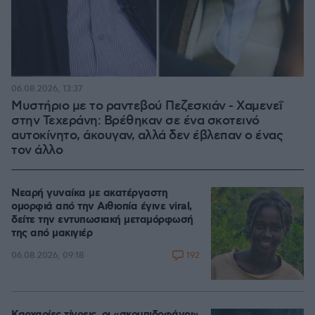
06.08.2026, 13:37
Μυστήριο με το ραντεβού Πεζεσκιάν - Χαμενεΐ
στην Τεχεράνη: Βρέθηκαν σε ένα σκοτεινό
αυτοκίνητο, άκουγαν, αλλά δεν έβλεπαν ο ένας
τον άλλο
Νεαρή γυναίκα με ακατέργαστη
ομορφιά από την Αιθιοπία έγινε viral,
δείτε την εντυπωσιακή μεταμόρφωσή
της από μακιγιέρ
192
06.08.2026, 09:18
Καρχαρίες τίγρεις, οι «σκουπιδοφάγοι»