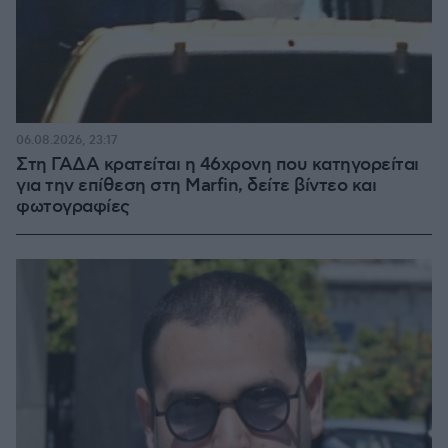
06.08.2026, 23:17
Στη ΓΑΔΑ κρατείται η 46χρονη που κατηγορείται
για την επίθεση στη Marfin, δείτε βίντεο και
φωτογραφίες