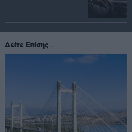
Δείτε Επίσης