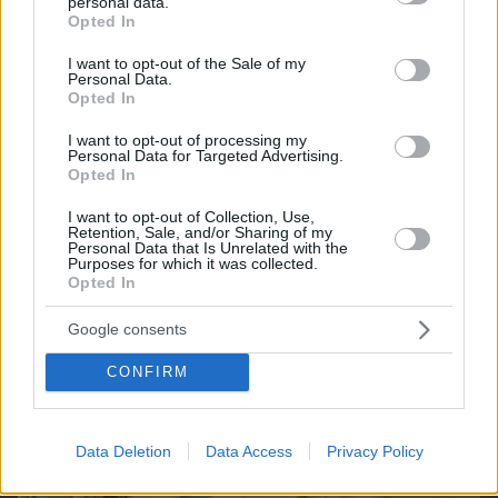
personal data.
grant or deny consent to Google and its third-party tags to
Opted In
use your data for below specified purposes in below Google
ΔΕΙΤΕ ΟΛΑ ΤΑ GAMES
consent section.
I want to opt-out of the Sale of my
Personal Data.
Opted In
Best of Network
I want to opt-out of processing my
Personal Data for Targeted Advertising.
Opted In
I want to opt-out of Collection, Use,
Retention, Sale, and/or Sharing of my
Personal Data that Is Unrelated with the
Purposes for which it was collected.
Opted In
Google consents
CONFIRM
Data Deletion
Data Access
Privacy Policy