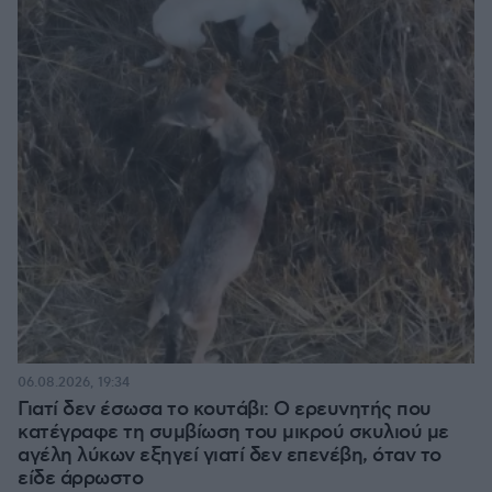
06.08.2026, 19:34
Γιατί δεν έσωσα το κουτάβι: Ο ερευνητής που
κατέγραφε τη συμβίωση του μικρού σκυλιού με
αγέλη λύκων εξηγεί γιατί δεν επενέβη, όταν το
είδε άρρωστο