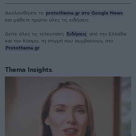
protothema.gr στο Google News
Ακολουθήστε το
και μάθετε πρώτοι όλες τις ειδήσεις
Ειδήσεις
Δείτε όλες τις τελευταίες
από την Ελλάδα
και τον Κόσμο, τη στιγμή που συμβαίνουν, στο
Protothema.gr
Thema Insights