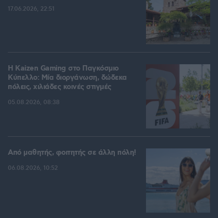
17.06.2026, 22:51
H Kaizen Gaming στο Παγκόσμιο
Kύπελλο: Μία διοργάνωση, δώδεκα
πόλεις, χιλιάδες κοινές στιγμές
05.08.2026, 08:38
Από μαθητής, φοιτητής σε άλλη πόλη!
06.08.2026, 10:52