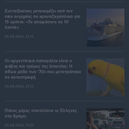
Συνταξιούχος μετακομίζει από τον
οίκο ευγηρίας σε κρουαζιερόπλοιο για
15 χρόνια: «Το αποφάσισα σε 10
λεπτά»
06.08.2026, 21:13
Οι αργεντίνικοι παπαγάλοι είναι ο
φόβος και τρόμος της Ισπανίας: Η
αθώα μόδα των '70s που μετατράπηκε
σε καταστροφή
06.08.2026, 21:13
Πόσες μέρες σπαταλάνε οι Έλληνες
στο δρόμο;
05.08.2026, 13:57