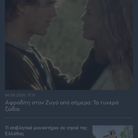
06.08.2026, 17:31
Αφροδίτη στον Ζυγό από σήμερα: Τα τυχερά
ζώδια
11 επιβλητικά μοναστήρια σε νησιά της
Ελλάδας