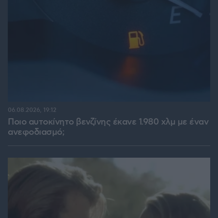
06.08.2026, 19:12
Ποιο αυτοκίνητο βενζίνης έκανε 1.980 χλμ με έναν
ανεφοδιασμό;