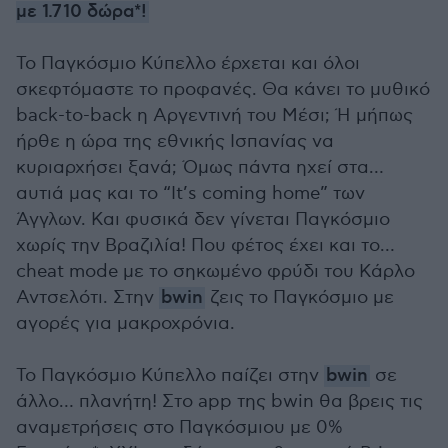
με 1.710 δώρα*!
Το Παγκόσμιο Κύπελλο έρχεται και όλοι
σκεφτόμαστε το προφανές. Θα κάνει το μυθικό
back-to-back η Αργεντινή του Μέσι; Ή μήπως
ήρθε η ώρα της εθνικής Ισπανίας να
κυριαρχήσει ξανά; Όμως πάντα ηχεί στα…
αυτιά μας και το “It’s coming home” των
Άγγλων. Και φυσικά δεν γίνεται Παγκόσμιο
χωρίς την Βραζιλία! Που φέτος έχει και το…
cheat mode με το σηκωμένο φρύδι του Κάρλο
Αντσελότι. Στην
bwin
ζεις το Παγκόσμιο με
αγορές για μακροχρόνια.
Το Παγκόσμιο Κύπελλο παίζει στην
bwin
σε
άλλο… πλανήτη! Στο app της bwin θα βρεις τις
αναμετρήσεις στο Παγκόσμιου με 0%