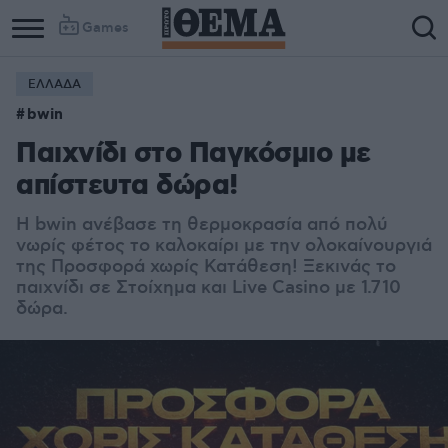
Games
ΕΛΛΑΔΑ
bwin
Παιχνίδι στο Παγκόσμιο με
απίστευτα δώρα!
Η bwin ανέβασε τη θερμοκρασία από πολύ
νωρίς φέτος το καλοκαίρι με την ολοκαίνουργιά
της Προσφορά χωρίς Κατάθεση! Ξεκινάς το
παιχνίδι σε Στοίχημα και Live Casino με 1.710
δώρα.