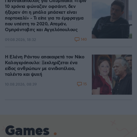
Γιαννακόπουλος για Ολυμπιακό: «Πριν
10 χρόνια φώναζαν οφσάιντ, δεν
ήξεραν ότι η μπάλα μπάσκετ είναι
πορτοκαλί» - Τι είπε για το έμφραγμα
που υπέστη το 2020, Αταμάν,
Ομπράντοβιτς και Αγγελόπουλους
140
09.08.2026, 18:32
Η Ελένη Ράντου αποχαιρετά τον Νίκο
Καλογερόπουλο: Ξεκληρίζεται ένα
είδος ανθρώπων με ανιδιοτέλεια,
ταλέντο και ψυχή
15
10.08.2026, 08:39
Games