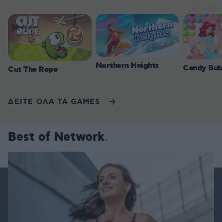
Northern Heights
Candy Bub
Cut The Rope
ΔΕΙΤΕ ΟΛΑ ΤΑ GAMES
Best of Network