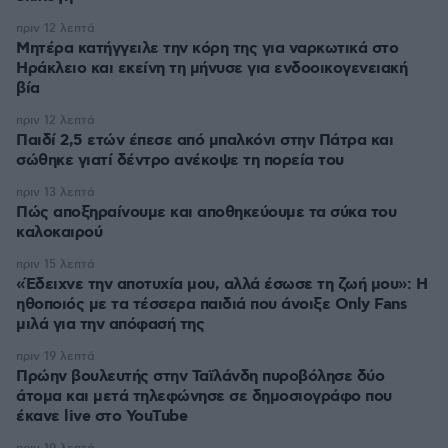
πριν 12 λεπτά
Μητέρα κατήγγειλε την κόρη της για ναρκωτικά στο
Ηράκλειο και εκείνη τη μήνυσε για ενδοοικογενειακή
βία
πριν 12 λεπτά
Παιδί 2,5 ετών έπεσε από μπαλκόνι στην Πάτρα και
σώθηκε γιατί δέντρο ανέκοψε τη πορεία του
πριν 13 λεπτά
Πώς αποξηραίνουμε και αποθηκεύουμε τα σύκα του
καλοκαιρού
πριν 15 λεπτά
«Έδειχνε την αποτυχία μου, αλλά έσωσε τη ζωή μου»: Η
ηθοποιός με τα τέσσερα παιδιά που άνοιξε Only Fans
μιλά για την απόφασή της
πριν 19 λεπτά
Πρώην βουλευτής στην Ταϊλάνδη πυροβόλησε δύο
άτομα και μετά τηλεφώνησε σε δημοσιογράφο που
έκανε live στο YouTube