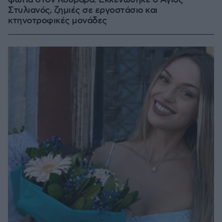
φωτιά στον Κουβαρά: Εκκενώθηκε ο Άγιος
Στυλιανός, ζημιές σε εργοστάσιο και
κτηνοτροφικές μονάδες