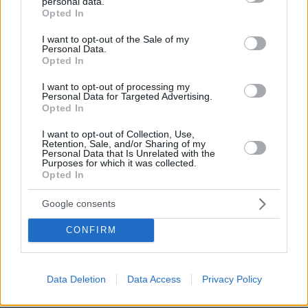
personal data.
grant or deny consent to Google and its third-party tags to
09.06.2026, 13:25
Opted In
use your data for below specified purposes in below Google
Έτσι γουστάρει έτσι κάνει, δεν ξέραμε να σας
consent section.
I want to opt-out of the Sale of my
χειροκροτάμε και να σα ςπροσκυνούμε
Personal Data.
συνεχώς!!!!!!
Opted In
ΑΠΑΝΤΗΣΗ
I want to opt-out of processing my
Personal Data for Targeted Advertising.
Opted In
λιγα λογια για τους ψαροτουφεκαδες
09.06.2026, 15:01
I want to opt-out of Collection, Use,
Retention, Sale, and/or Sharing of my
και μεταξύ μας, δίκιο έχει. αφου μονοι μας τα
Personal Data that Is Unrelated with the
κανουμε. να μη τους πληρωνουμε τουλαχιστον
Purposes for which it was collected.
Opted In
ΑΠΑΝΤΗΣΗ
Google consents
ΠΡΟΣΘΗΚΗ ΣΧΟΛΙΟΥ
CONFIRM
ΌΝΟΜΑ *
Data Deletion
Data Access
Privacy Policy