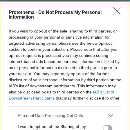
απο αυτούς ήσουν κι εσυ ; να σε χαίρονται εκεί
στη φυλή σου.
Protothema -
Do Not Process My Personal
Information
ΑΠΑΝΤΗΣΗ
If you wish to opt-out of the sale, sharing to third parties, or
γκ
processing of your personal or sensitive information for
09.06.2026, 13:08
targeted advertising by us, please use the below opt-out
μόνοι μας βγάζουμε τα έγγραφα για να κοιμούνται οι
section to confirm your selection. Please note that after your
ΔΥ το 8ωρο με την άνεση τους
opt-out request is processed you may continue seeing
interest-based ads based on personal information utilized by
ΑΠΑΝΤΗΣΗ
us or personal information disclosed to third parties prior to
your opt-out. You may separately opt-out of the further
Saul
disclosure of your personal information by third parties on the
09.06.2026, 13:15
IAB’s list of downstream participants. This information may
Της κοντής ψαροντουφεκοστολής, της φταίνε οι
also be disclosed by us to third parties on the
IAB’s List of
τρίχες.... Πηγαίνατε στο γκισέ, γκρινιάζατε - τα
Downstream Participants
that may further disclose it to other
κάνετε από το σπίτι, γκρινιάζετε... Άνοιξε τα μάτια
third parties.
σου αγαπητέ και κοίτα γύρω σου.
Please note that this website/app uses one or more Google
ΑΠΑΝΤΗΣΗ
Personal Data Processing Opt Outs
services and may gather and store information including but
not limited to your visit or usage behaviour. You may click to
I want to opt-out of the Sharing of my
Και συ τι ζόρι τραβάς άμα γκρινιάζει;