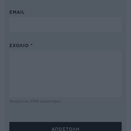
EMAIL
ΣΧΌΛΙΟ *
Απομένουν
2500
χαρακτήρες