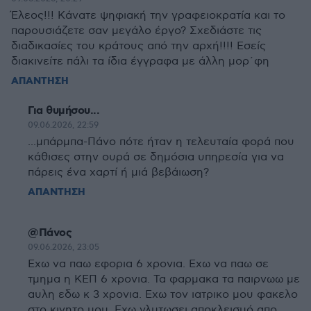
Έλεος!!! Κάνατε ψηφιακή την γραφειοκρατία και το
παρουσιάζετε σαν μεγάλο έργο? Σχεδιάστε τις
διαδικασίες του κράτους από την αρχή!!!! Εσείς
διακινείτε πάλι τα ίδια έγγραφα με άλλη μορ΄φη
ΑΠΑΝΤΗΣΗ
Για θυμήσου...
09.06.2026, 22:59
...μπάρμπα-Πάνο πότε ήταν η τελευταία φορά που
κάθισες στην ουρά σε δημόσια υπηρεσία για να
πάρεις ένα χαρτί ή μιά βεβάιωση?
ΑΠΑΝΤΗΣΗ
@Πάνος
09.06.2026, 23:05
Εχω να παω εφορια 6 χρονια. Εχω να παω σε
τμημα η ΚΕΠ 6 χρονια. Τα φαρμακα τα παιρνωω με
αυλη εδω κ 3 χρονια. Εχω τον ιατρικο μου φακελο
στο κινητο μου. Εχω γλυτωσει αποκλεισμό απο