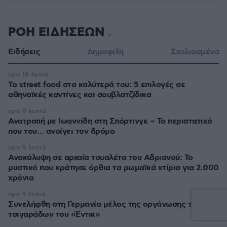
ΡΟΗ ΕΙΔΗΣΕΩΝ
Ειδήσεις
Δημοφιλή
Σχολιασμένα
πριν 18 λεπτά
Το street food στα καλύτερά του: 5 επιλογές σε
αθηναϊκές καντίνες και σουβλατζίδικα
πριν 8 λεπτά
Ανατροπή με Ιωαννίδη στη Σπόρτινγκ – Το περιστατικό
που του… ανοίγει τον δρόμο
πριν 8 λεπτά
Ανακάλυψη σε αρχαία τουαλέτα του Αδριανού: Το
μυστικό που κράτησε όρθια τα ρωμαϊκά κτίρια για 2.000
χρόνια
πριν 9 λεπτά
Συνελήφθη στη Γερμανία μέλος της οργάνωσης των
τσιγαράδων του «Έντικ»