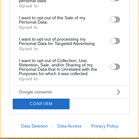
personal data.
περιπτώσεις υπαλλήλων Πολεοδομίας
grant or deny consent to Google and its third-party tags to
Opted In
εντοπίστηκαν τραπεζικές καταθέσεις
use your data for below specified purposes in below Google
consent section.
συνολικού ύψους 350.483 ευρώ που δεν
I want to opt-out of the Sale of my
Personal Data.
δικαιολογούνταν από τα δηλωμένα εισοδήματά
Opted In
τους, ενώ σε ελέγχους δηλώσεων «πόθεν
I want to opt-out of processing my
έσχες» διαπιστώθηκαν αδήλωτοι τραπεζικοί
Personal Data for Targeted Advertising.
Opted In
λογαριασμοί, ακίνητα, οχήματα και μετοχές.
I want to opt-out of Collection, Use,
Retention, Sale, and/or Sharing of my
Το 2024 οι καταγγελίες για πολεοδομικές
Personal Data that Is Unrelated with the
Purposes for which it was collected.
υποθέσεις αυξήθηκαν κατά 32%, φτάνοντας τις
Opted In
123 έναντι 93 το 2023. Παράλληλα, η Αρχή
συνέχισε και πέρσι ελέγχους σε υπηρεσίες
Google consents
Δόμησης, στην Κρήτη και σε νησιά του Αιγαίου.
CONFIRM
Οι υποθέσεις με αδικαιολόγητα περιουσιακά
στοιχεία διαβιβάστηκαν στις εισαγγελικές
Data Deletion
Data Access
Privacy Policy
ΑΑΔΕ
αρχές, στο Ελεγκτικό Συνέδριο και στην
,
ενώ τα στοιχεία αναδεικνύουν τις χρόνιες