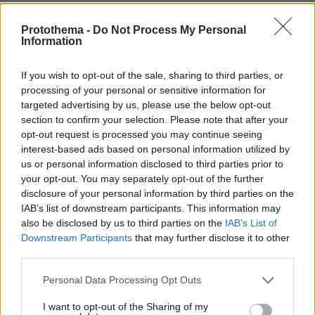
διαχρονικό πρόβλημα της δημόσιας διοίκησης,
αυτό της διαφθοράς και της αθέμιτης επιρροής
Protothema -
Do Not Process My Personal
Information
στη λήψη αποφάσεων. Παρά τις διαδοχικές
θεσμικές παρεμβάσεις και την ψηφιοποίηση
If you wish to opt-out of the sale, sharing to third parties, or
διαδικασιών, φαινόμενα διαπλοκής
processing of your personal or sensitive information for
εξακολουθούν να εμφανίζονται σε κρίσιμους
targeted advertising by us, please use the below opt-out
τομείς που συνδέονται με τη διαχείριση της
section to confirm your selection. Please note that after your
opt-out request is processed you may continue seeing
γης, την έκδοση οικοδομικών αδειών και την
interest-based ads based on personal information utilized by
υλοποίηση επενδύσεων.
us or personal information disclosed to third parties prior to
your opt-out. You may separately opt-out of the further
Σοβαρές παρατυπίες και ενδείξεις
disclosure of your personal information by third parties on the
αδικαιολόγητου πλουτισμού σε υπαλλήλους
IAB’s list of downstream participants. This information may
also be disclosed by us to third parties on the
IAB’s List of
Υπηρεσιών Δόμησης αποκαλύπτουν οι έλεγχοι
Downstream Participants
that may further disclose it to other
της Εθνικής Αρχής Διαφάνειας για τη διετία
third parties.
2023-2024.
Please note that this website/app uses one or more Google
Personal Data Processing Opt Outs
services and may gather and store information including but
Σύμφωνα με τα ευρήματα, σε τρεις
not limited to your visit or usage behaviour. You may click to
I want to opt-out of the Sharing of my