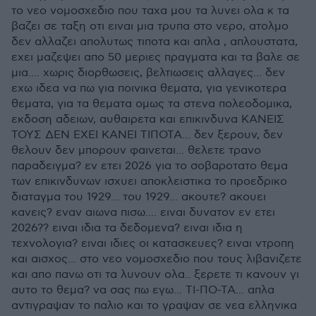
το νεο νομοσχεδιο που ταχα μου τα λυνει ολα κ τα
βαζει σε ταξη οτι ειναι μια τρυπα στο νερο, ατολμο
δεν αλλαζει απολυτως τιποτα και απλα , απλουστατα,
εχει μαζεψει απο 50 μεριες πραγματα και τα βαλε σε
μια.... χωρις διορθωσεις, βελτιωσεις αλλαγες... δεν
εχω ιδεα να πω για ποινικα θεματα, για γενικοτερα
θεματα, για τα θεματα ομως τα στενα πολεοδομικα,
εκδοση αδειων, αυθαιρετα και επικινδυνα ΚΑΝΕΙΣ
ΤΟΥΣ ΔΕΝ ΕΧΕΙ ΚΑΝΕΙ ΤΙΠΟΤΑ... δεν ξερουν, δεν
θελουν δεν μπορουν φαινεται... θελετε τρανο
παραδειγμα? εν ετει 2026 για το σοβαροτατο θεμα
των επικινδυνων ισχυει αποκλειστικα το προεδρικο
διαταγμα του 1929... του 1929... ακουτε? ακουει
κανεις? εναν αιωνα πισω.... ειναι δυνατον εν ετει
2026?? ειναι ιδια τα δεδομενα? ειναι ιδια η
τεχνολογια? ειναι ιδιες οι κατασκευες? ειναι ντροπη
και αισχος... στο νεο νομοσχεδιο που τους λιβανιζετε
και απο πανω οτι τα λυνουν ολα.. ξερετε τι κανουν γι
αυτο το θεμα? να σας πω εγω... ΤΙ-ΠΟ-ΤΑ... απλα
αντιγραψαν το παλιο και το γραψαν σε νεα ελληνικα