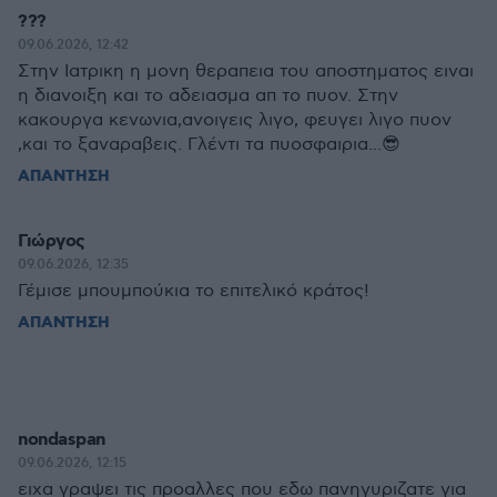
???
09.06.2026, 12:42
Στην Ιατρικη η μονη θεραπεια του αποστηματος ειναι
η διανοιξη και το αδειασμα απ το πυον. Στην
κακουργα κενωνια,ανοιγεις λιγο, φευγει λιγο πυον
,και το ξαναραβεις. Γλέντι τα πυοσφαιρια...😎
ΑΠΑΝΤΗΣΗ
Γιώργος
09.06.2026, 12:35
Γέμισε μπουμπούκια το επιτελικό κράτος!
ΑΠΑΝΤΗΣΗ
nondaspan
09.06.2026, 12:15
ειχα γραψει τις προαλλες που εδω πανηγυριζατε για