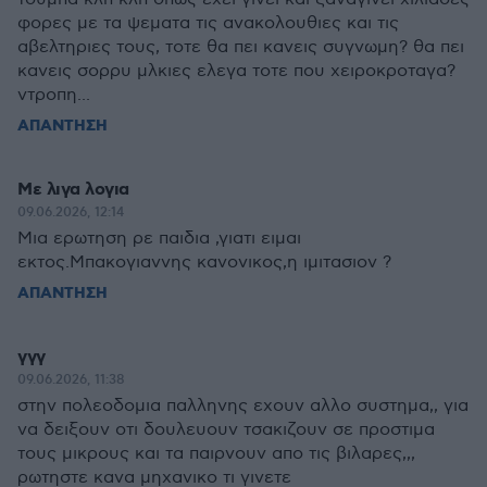
φορες με τα ψεματα τις ανακολουθιες και τις
αβελτηριες τους, τοτε θα πει κανεις συγνωμη? θα πει
κανεις σορρυ μλκιες ελεγα τοτε που χειροκροταγα?
ντροπη...
ΑΠΑΝΤΗΣΗ
Με λιγα λογια
09.06.2026, 12:14
Μια ερωτηση ρε παιδια ,γιατι ειμαι
εκτος.Μπακογιαννης κανονικος,η ιμιτασιον ?
ΑΠΑΝΤΗΣΗ
γγγ
09.06.2026, 11:38
στην πολεοδομια παλληνης εχουν αλλο συστημα,, για
να δειξουν οτι δουλευουν τσακιζουν σε προστιμα
τους μικρους και τα παιρνουν απο τις βιλαρες,,,
ρωτηστε κανα μηχανικο τι γινετε