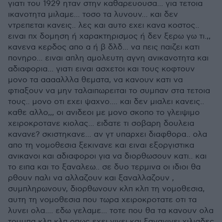
γιατι του 1929 ηταν στην καθαρευουσα... για τετοια
ικανοτητα μιλαμε... τοσο τα λυνουν... και δεν
ντρεπεται κανεις.. λες και αυτο εχει κανα κοστος..
ειναι πχ δομηση ή χαρακτηρισμος ή δεν ξερω γω τι.,,
κανενα κερδος απο α ή β δλδ... να πεις παιζει κατι
πονηρο... ειναι απλη αμολευτη αγνη ανικανοτητα και
αδιαφορια... γιατι ειναι ασχετοι και τους κοφτουν
μονο τα ααααλλλα θεματα, να κανουν κατι να
φτιαξουν να μην ταλαιπωρειται το συμπαν στα τετοια
τους.. μονο οτι εχει ψαχνο.... και δεν μιαλει κανεις..
καθε αλλο,,, οι ανιδεοι με μονο σκοπο το γλειψιμο
χειροκροτανε κιολας... ειδατε τι σοβαρη δουλεια
κανανε? σκιστηκανε... αν γτ υπαρχει διαφθορα.. ολα
απο τη νομοθεσια ξεκινανε και ειναι εξοργιστικα
ανικανοι και αδιαφοροι για να διορθωσουν κατι.. και
το ειπα και το ξαναλεω.. σε δυο τερμινα οι ιδιοι θα
ρθουν παλι να αλλαζουν και ξαναλλαζουν ,
συμπληρωνουν, διορθωνουν κλπ κλπ τη νομοθεσια,
αυτη τη νομοθεσια που τωρα χειροκροτατε οτι τα
λυνει ολα.... εδω γελαμε... τοτε που θα τα κανουν ολα
τουμπα κλπ κλπ οπως εχει γινει και ξαναγινει χιλιαδες