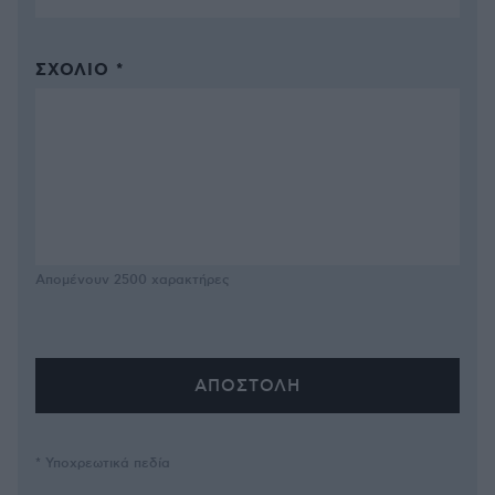
ΣΧΌΛΙΟ *
Απομένουν
2500
χαρακτήρες
* Υποχρεωτικά πεδία