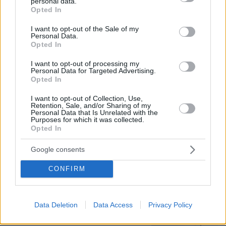
personal data.
grant or deny consent to Google and its third-party tags to
Opted In
use your data for below specified purposes in below Google
consent section.
I want to opt-out of the Sale of my
Personal Data.
Opted In
I want to opt-out of processing my
Personal Data for Targeted Advertising.
Opted In
I want to opt-out of Collection, Use,
Retention, Sale, and/or Sharing of my
Personal Data that Is Unrelated with the
Purposes for which it was collected.
Opted In
07.08.2026, 22:23
Google consents
Η Λίλα Μπακλέση έφερε στον κόσμο το πρώτο
της παιδί, δείτε την ανάρτηση του συντρόφου της
CONFIRM
περί... λαού και εξουσίας
Data Deletion
Data Access
Privacy Policy
Άλλος για data center; Επενδύσεις
€50 δισ. την ερχόμενη δεκαετία