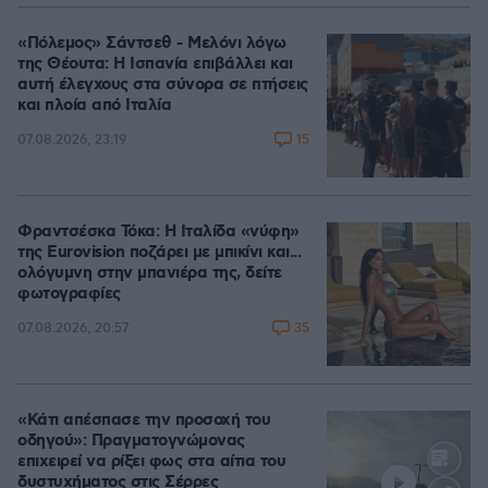
«Πόλεμος» Σάντσεθ - Μελόνι λόγω
της Θέουτα: Η Ισπανία επιβάλλει και
αυτή έλεγχους στα σύνορα σε πτήσεις
και πλοία από Ιταλία
15
07.08.2026, 23:19
Φραντσέσκα Τόκα: Η Ιταλίδα «νύφη»
της Eurovision ποζάρει με μπικίνι και...
ολόγυμνη στην μπανιέρα της, δείτε
φωτογραφίες
35
07.08.2026, 20:57
«Κάτι απέσπασε την προσοχή του
οδηγού»: Πραγματογνώμονας
επιχειρεί να ρίξει φως στα αίτια του
δυστυχήματος στις Σέρρες