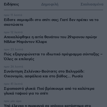
Ειδήσεις
Δημοφιλή
Σχολιασμένα
πριν 11 λεπτά
Είδατε σαμιαμίδι στο σπίτι σας; Γιατί δεν πρέπει να το
σκοτώσετε
πριν 12 λεπτά
Αποκαλύφθηκε η αιτία θανάτου του 29χρονου πρώην
NBAer Μπράντον Κλαρκ
πριν 23 λεπτά
Πώς εξαργυρώνεται το ιδιωτικό πρόγραμμα σύνταξης –
Όλες οι επιλογές
πριν 26 λεπτά
Συνάντηση Ζελένσκι-Βούτσιτς στο Βελιγράδι:
Οικονομία, ασφάλεια και στο βάθος... Ρωσία
πριν 41 λεπτά
Σιροπιαστά γλυκά: Πού βρίσκουμε από τα καλύτερα
γλυκά ταψιού για το σπίτι
πριν μία ώρα
Υπό έλεγχο η πυρκαγιά σε ισόγειο κατάστημα στο