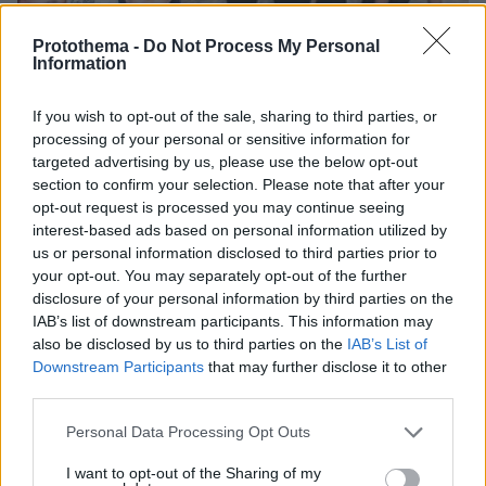
Protothema -
Do Not Process My Personal
Information
If you wish to opt-out of the sale, sharing to third parties, or
processing of your personal or sensitive information for
targeted advertising by us, please use the below opt-out
section to confirm your selection. Please note that after your
07.08.2026, 15:59
opt-out request is processed you may continue seeing
Είδος υπό εξαφάνιση οι υπερπολύτεκνοι στην
interest-based ads based on personal information utilized by
Ελλάδα που γερνάει: Τα... δύο ταψιά μεσημεριανό,
us or personal information disclosed to third parties prior to
τα επιδόματα, η καθημερινότητά τους
your opt-out. You may separately opt-out of the further
disclosure of your personal information by third parties on the
IAB’s list of downstream participants. This information may
also be disclosed by us to third parties on the
IAB’s List of
Downstream Participants
that may further disclose it to other
third parties.
Please note that this website/app uses one or more Google
Personal Data Processing Opt Outs
services and may gather and store information including but
not limited to your visit or usage behaviour. You may click to
I want to opt-out of the Sharing of my