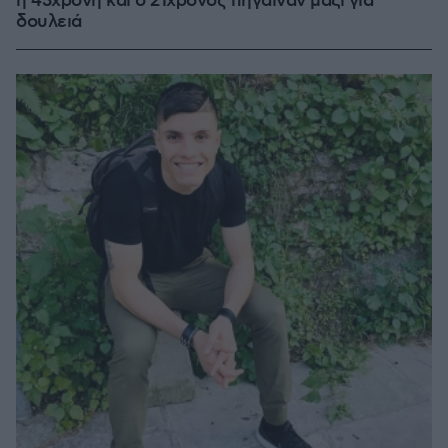
η 43χρονη και ο 21χρονος πήγαιναν μαζί για
δουλειά