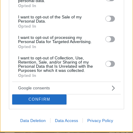
personal data.
grant or deny consent to Google and its third-party tags to
Opted In
use your data for below specified purposes in below Google
consent section.
I want to opt-out of the Sale of my
Personal Data.
Opted In
I want to opt-out of processing my
Personal Data for Targeted Advertising.
Opted In
I want to opt-out of Collection, Use,
Retention, Sale, and/or Sharing of my
Personal Data that Is Unrelated with the
Purposes for which it was collected.
Opted In
Google consents
07.08.2026, 08:32
Τα φρούτα που επιλέγουν 4 ενδοκρινολόγοι για
CONFIRM
καλύτερο έλεγχο του σακχάρου – Το ένα μειώνει
το λίπος στην κοιλιά
Data Deletion
Data Access
Privacy Policy