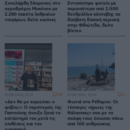
Συνελήφθη 56χρονος στο
Εντοπίστηκε φυτεία με
αεροδρόμιο Μυκόνου με
περισσότερα από 2.000
2.280 πακέτα λαθραίων
δενδρύλλια κάνναβης σε
τσιγάρων, δείτε εικόνες
δύσβατη δασική περιοχή
στην Φθιώτιδα, δείτε
βίντεο
60
2
07.08.2026, 12:51
07.08.2026, 12:43
«Δεν θα με κυριεύσει ο
Φωτιά στο Ρέθυμνο: Οι
φόβος»: Ο περιπτεράς της
τέσσερις «ήρωες της
Γαστούνης άνοιξε ξανά το
θάλασσας» που με τα
κατάστημά του μετά τις
σκάφη τους έσωσαν πάνω
επιθέσεις και τον
από 100 ανθρώπους
εμπρησμό