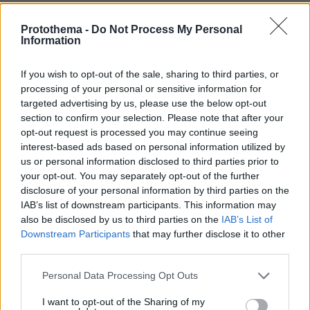
Games
Protothema -
Do Not Process My Personal
Information
If you wish to opt-out of the sale, sharing to third parties, or
processing of your personal or sensitive information for
targeted advertising by us, please use the below opt-out
section to confirm your selection. Please note that after your
Northern Heights
Candy Bub
Cut The Rope
opt-out request is processed you may continue seeing
interest-based ads based on personal information utilized by
us or personal information disclosed to third parties prior to
ΔΕΙΤΕ ΟΛΑ ΤΑ GAMES
your opt-out. You may separately opt-out of the further
disclosure of your personal information by third parties on the
Best of Network
IAB’s list of downstream participants. This information may
also be disclosed by us to third parties on the
IAB’s List of
Downstream Participants
that may further disclose it to other
third parties.
Please note that this website/app uses one or more Google
Personal Data Processing Opt Outs
services and may gather and store information including but
not limited to your visit or usage behaviour. You may click to
I want to opt-out of the Sharing of my