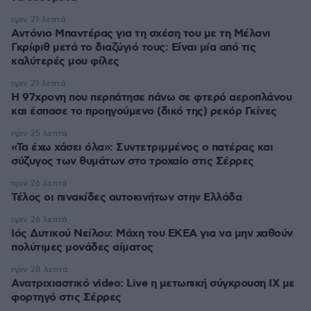
πριν 21 λεπτά
Αντόνιο Μπαντέρας για τη σχέση του με τη Μέλανι
Γκρίφιθ μετά το διαζύγιό τους: Είναι μία από τις
καλύτερές μου φίλες
πριν 21 λεπτά
Η 97χρονη που περπάτησε πάνω σε φτερό αεροπλάνου
και έσπασε το προηγούμενο (δικό της) ρεκόρ Γκίνες
πριν 25 λεπτά
«Τα έχω χάσει όλα»: Συντετριμμένος ο πατέρας και
σύζυγος των θυμάτων στο τροχαίο στις Σέρρες
πριν 26 λεπτά
Τέλος οι πινακίδες αυτοκινήτων στην Ελλάδα
πριν 26 λεπτά
Ιός Δυτικού Νείλου: Μάχη του ΕΚΕΑ για να μην χαθούν
πολύτιμες μονάδες αίματος
πριν 28 λεπτά
Ανατριχιαστικό video: Live η μετωπική σύγκρουση ΙΧ με
φορτηγό στις Σέρρες