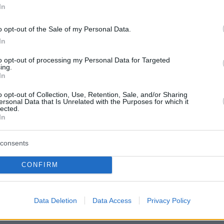
2 με 33 βαθμούς Κελσίου. Στη δυτική
In
 ελάχιστη θα είναι 2 με 4 βαθμούς
o opt-out of the Sale of my Personal Data.
.
In
ΝΙΟΥ, ΗΠΕΙΡΟΣ, ΔΥΤΙΚΗ ΣΤΕΡΕΑ,
to opt-out of processing my Personal Data for Targeted
ing.
ΠΕΛΟΠΟΝΝΗΣΟΣ
In
o opt-out of Collection, Use, Retention, Sale, and/or Sharing
ικά αίθριος με τοπικές νεφώσεις κυρίως στα
ersonal Data that Is Unrelated with the Purposes for which it
lected.
ι βόρεια ηπειρωτικά ορεινά τις μεσημβρινές
In
ματινές ώρες, οπότε θα σημειωθούν τοπικές
βροι.
consents
CONFIRM
 νύχτα και κατά τη διάρκεια της, στο βόρειο
ην Ήπειρο προβλέπονται αυξημένες νεφώσεις
αι μεμονωμένες καταιγίδες.
Data Deletion
Data Access
Privacy Policy