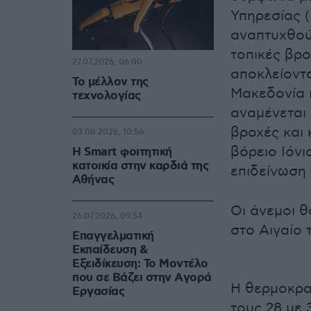
Υπηρεσίας (
αναπτυχθού
τοπικές βρο
27.07.2026, 06:00
αποκλείοντα
Το μέλλον της
Μακεδονία 
τεχνολογίας
αναμένεται 
βροχές και 
03.08.2026, 10:56
βόρειο Ιόνι
Η Smart φοιτητική
κατοικία στην καρδιά της
επιδείνωση
Αθήνας
Οι άνεμοι θ
26.07.2026, 09:54
στο Αιγαίο 
Επαγγελματική
Εκπαίδευση &
Εξειδίκευση: Το Mοντέλο
που σε Bάζει στην Aγορά
Η θερμοκρα
Eργασίας
τους 28 με 