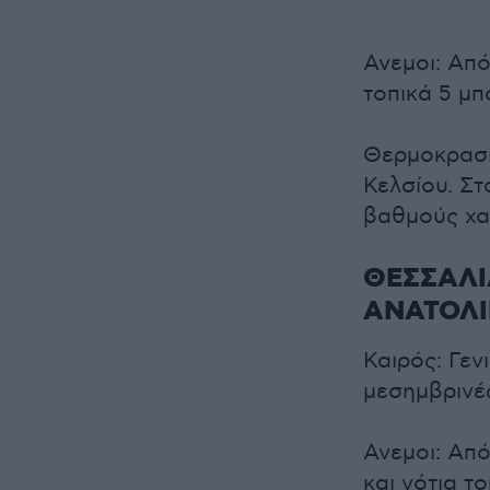
Ανεμοι: Από
τοπικά 5 μ
Θερμοκρασί
Κελσίου. Στ
βαθμούς χα
ΘΕΣΣΑΛΙ
ΑΝΑΤΟΛ
Καιρός: Γεν
μεσημβρινές
Ανεμοι: Από
και νότια τ