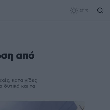
27
°C
ωση από
χές, καταιγίδες
 δυτικά και τα