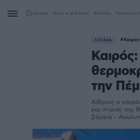
Games
Όλες οι Ειδήσεις
Ελλάδα
Πρωτοσέλι
Καιρός
ΕΛΛΑΔΑ
Καιρός:
θερμοκρ
την Πέμ
Αίθριος ο καιρό
και πτώση της 
βόρεια - Αναλυ