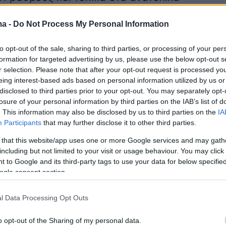
τους 33 με 34 βαθμούς Κελσίου.
ma -
Do Not Process My Personal Information
ΙΑ, ΘΡΑΚΗ
to opt-out of the sale, sharing to third parties, or processing of your per
formation for targeted advertising by us, please use the below opt-out s
ικά αίθριος με λίγες νεφώσεις πρόσκαιρα
r selection. Please note that after your opt-out request is processed y
ις μεσημβρινές και απογευματινές ώρες
eing interest-based ads based on personal information utilized by us or
 ορεινά όπου θα σημειωθούν τοπικές βροχές ή
disclosed to third parties prior to your opt-out. You may separately opt-
losure of your personal information by third parties on the IAB’s list of
 στα ορεινά της ανατολικής Μακεδονίας και
. This information may also be disclosed by us to third parties on the
IA
 πιθανώς να εκδηλωθούν και μεμονωμένες
Participants
that may further disclose it to other third parties.
 that this website/app uses one or more Google services and may gath
including but not limited to your visit or usage behaviour. You may click 
ίων διευθύνσεων 2 με 4 μποφόρ και στα
 to Google and its third-party tags to use your data for below specifi
ogle consent section.
θαλάσσια τοπικά 5 μποφόρ.
l Data Processing Opt Outs
: Από 15 έως 30 και τοπικά στην κεντρική
o opt-out of the Sharing of my personal data.