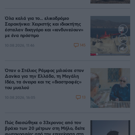
Όλα καλά για το... ελικοδρόμιο
Σαρακήνικο: Χειριστής και ιδιοκτήτης
έστειλαν δικηγόρο και «κινδυνεύουν»
με ένα πρόστιμο
145
10.08.2026, 11:46
Loaded
:
100.00%
Όταν ο Στέλιος Ράμφος μιλούσε στον
Δανίκα για την Ελλάδα, τη Μεγάλη
Ιδέα, τα όνειρα και τις «διαστροφές»
του μυαλού
13
10.08.2026, 16:05
Πώς διασώθηκε ο 33χρονος από τον
βράχο των 20 μέτρων στη Μήλο, δείτε
φωτογραφίες από την επιχείρηση στη