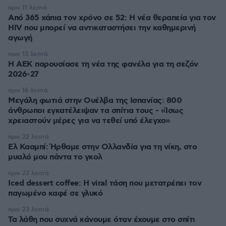
πριν 11 λεπτά
Από 365 χάπια τον χρόνο σε 52: Η νέα θεραπεία για τον
HIV που μπορεί να αντικαταστήσει την καθημερινή
αγωγή
πριν 13 λεπτά
Η ΑΕΚ παρουσίασε τη νέα της φανέλα για τη σεζόν
2026-27
πριν 16 λεπτά
Μεγάλη φωτιά στην Ουέλβα της Ισπανίας: 800
άνθρωποι εγκατέλειψαν τα σπίτια τους - «Ίσως
χρειαστούν μέρες για να τεθεί υπό έλεγχο»
πριν 22 λεπτά
Ελ Κααμπί: Ήρθαμε στην Ολλανδία για τη νίκη, στο
μυαλό μου πάντα το γκολ
πριν 22 λεπτά
Iced dessert coffee: Η viral τάση που μετατρέπει τον
παγωμένο καφέ σε γλυκό
πριν 23 λεπτά
Τα λάθη που συχνά κάνουμε όταν έχουμε στο σπίτι