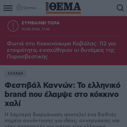
Games
ΣΥΜΒΑΙΝΕΙ ΤΩΡΑ
10.08.2026, 17:46
Φωτιά στο Κοκκινόχωμα Καβάλας: 112 για
ετοιμότητα, ενισχύθηκαν οι δυνάμεις της
Πυροσβεστικής
ΕΛΛΑΔΑ
Φεστιβάλ Καννών: Το ελληνικό
brand που έλαμψε στο κόκκινο
χαλί
Η λαμπερή διοργάνωση αποτελεί ένα διεθνές
σημείο συνάντησης για ιδέες, συνεργασίες και
νέες προοπτικές και φέτος είχε ελληνικό