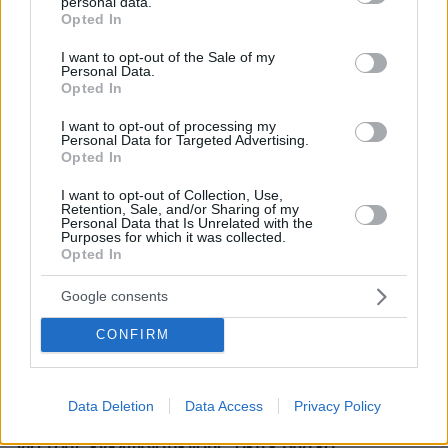
personal data.
grant or deny consent to Google and its third-party tags to
Opted In
use your data for below specified purposes in below Google
consent section.
I want to opt-out of the Sale of my
Personal Data.
Opted In
I want to opt-out of processing my
Personal Data for Targeted Advertising.
Opted In
I want to opt-out of Collection, Use,
Retention, Sale, and/or Sharing of my
Personal Data that Is Unrelated with the
Purposes for which it was collected.
Opted In
Google consents
CONFIRM
Loaded
:
100.00%
10.08.2026, 17:52
Σεισμός 7,4 Ρίχτερ στην Κολομβία: Δεκάδες
Data Deletion
Data Access
Privacy Policy
νεκροί και τραυματίες, έρευνες στα συντρίμμια
για τους εγκλωβισμένους, δείτε βίντεο