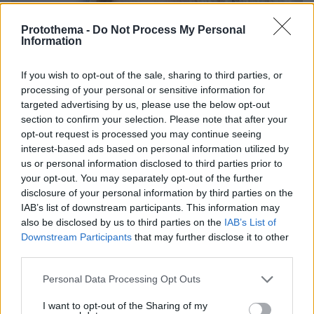
Protothema -
Do Not Process My Personal
Information
If you wish to opt-out of the sale, sharing to third parties, or
processing of your personal or sensitive information for
targeted advertising by us, please use the below opt-out
section to confirm your selection. Please note that after your
opt-out request is processed you may continue seeing
interest-based ads based on personal information utilized by
us or personal information disclosed to third parties prior to
your opt-out. You may separately opt-out of the further
disclosure of your personal information by third parties on the
IAB’s list of downstream participants. This information may
10.08.2026, 14:19
also be disclosed by us to third parties on the
IAB’s List of
Κόμμα Καρυστιανού: Γιατί χάνεται μέσα σε δύο
Downstream Participants
that may further disclose it to other
μήνες η «Ελπίδα» της προέδρου Μαρίας
third parties.
Please note that this website/app uses one or more Google
Personal Data Processing Opt Outs
services and may gather and store information including but
not limited to your visit or usage behaviour. You may click to
I want to opt-out of the Sharing of my