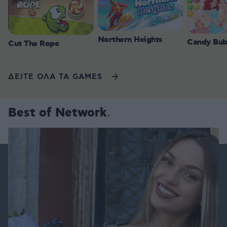
Northern Heights
Candy Bub
Cut The Rope
ΔΕΙΤΕ ΟΛΑ ΤΑ GAMES
Best of Network