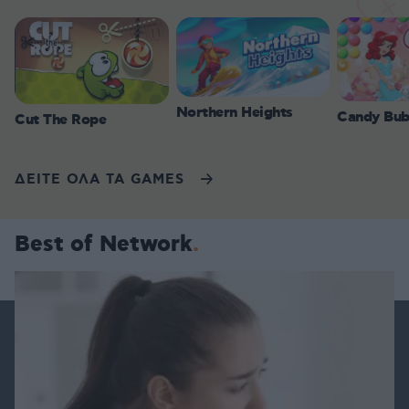
Northern Heights
Candy Bub
Cut The Rope
ΔΕΙΤΕ ΟΛΑ ΤΑ GAMES
Best of Network