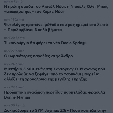
πριν 6 λεπτά
Η πρώτη ομάδα του Λιονέλ Μέσι, η Νιούελς Ολντ Μπόις
«αποχαιρέτησε» τον Χόρχε Μέσι
πριν 14 λεπτά
Ψυχολόγος προτείνει μέθοδο που μας ηρεμεί στο λεπτό
– Περιλαμβάνει 3 απλά βήματα
πριν 20 λεπτά
Τι καινούργιο θα φέρει το νέο Dacia Spring;
πριν 22 λεπτά
Οι ωραιότερες παραλίες στην Άνδρο
πριν 24 λεπτά
Μυστήριο 3.500 ετών στη Σαντορίνη: Ο 15χρονος που
δεν πρόλαβε να ξεφύγει από το τσουνάμι μπορεί ν'
αλλάξει τη χρονολογία της μεγάλης έκρηξης
πριν 29 λεπτά
Προληπτική ανάκληση παρτίδας μαρμελάδας φράουλα
Bonne Maman
πριν 30 λεπτά
Δοκιμάζουμε το SYM Joymax Z3i - Πόσο κοστίζει στην