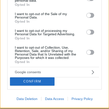
personal data.
grant or deny consent to Google and its third-party tags to
Opted In
use your data for below specified purposes in below Google
consent section.
I want to opt-out of the Sale of my
Personal Data.
Opted In
I want to opt-out of processing my
Personal Data for Targeted Advertising.
Opted In
I want to opt-out of Collection, Use,
Retention, Sale, and/or Sharing of my
Personal Data that Is Unrelated with the
Purposes for which it was collected.
Opted In
Google consents
08.08.2026, 12:18
Από τη Μόρια στον γάμο, τη ΜΚΟ και την
CONFIRM
κατηγορία για φόνο: Η σκοτεινή διαδρομή του
26χρονου Αφγανού που σκότωσε τη Βρετανίδα
στην Κυψέλη
Data Deletion
Data Access
Privacy Policy