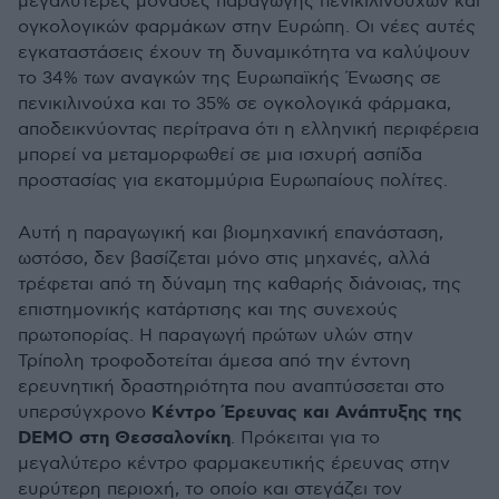
μεγαλύτερες μονάδες παραγωγής πενικιλινούχων και
ογκολογικών φαρμάκων στην Ευρώπη. Οι νέες αυτές
εγκαταστάσεις έχουν τη δυναμικότητα να καλύψουν
το 34% των αναγκών της Ευρωπαϊκής Ένωσης σε
πενικιλινούχα και το 35% σε ογκολογικά φάρμακα,
αποδεικνύοντας περίτρανα ότι η ελληνική περιφέρεια
μπορεί να μεταμορφωθεί σε μια ισχυρή ασπίδα
προστασίας για εκατομμύρια Ευρωπαίους πολίτες.
Αυτή η παραγωγική και βιομηχανική επανάσταση,
ωστόσο, δεν βασίζεται μόνο στις μηχανές, αλλά
τρέφεται από τη δύναμη της καθαρής διάνοιας, της
επιστημονικής κατάρτισης και της συνεχούς
πρωτοπορίας. Η παραγωγή πρώτων υλών στην
Τρίπολη τροφοδοτείται άμεσα από την έντονη
ερευνητική δραστηριότητα που αναπτύσσεται στο
Κέντρο Έρευνας και Ανάπτυξης της
υπερσύγχρονο
DEMO στη Θεσσαλονίκη
. Πρόκειται για το
μεγαλύτερο κέντρο φαρμακευτικής έρευνας στην
ευρύτερη περιοχή, το οποίο και στεγάζει τον