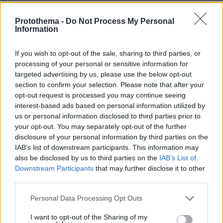
Ελλάδα;
Protothema -
Do Not Process My Personal
πριν 32 λεπτά
Information
Τελικά τι είναι το κουσκούς: Δημητριακό ή ζυμαρικό;
πριν 32 λεπτά
If you wish to opt-out of the sale, sharing to third parties, or
Το κόλπο για να ανοίγουν και να κλείνουν εύκολα τα
processing of your personal or sensitive information for
πλαστικά μπουκάλια με το νερό
targeted advertising by us, please use the below opt-out
section to confirm your selection. Please note that after your
opt-out request is processed you may continue seeing
ΔΕΙΤΕ ΟΛΕΣ ΤΙΣ ΕΙΔΗΣΕΙΣ
interest-based ads based on personal information utilized by
us or personal information disclosed to third parties prior to
your opt-out. You may separately opt-out of the further
disclosure of your personal information by third parties on the
ΤΑ ΠΙΟ ΔΗΜΟΦΙΛΗ
IAB’s list of downstream participants. This information may
also be disclosed by us to third parties on the
IAB’s List of
Downstream Participants
that may further disclose it to other
third parties.
Please note that this website/app uses one or more Google
Personal Data Processing Opt Outs
services and may gather and store information including but
not limited to your visit or usage behaviour. You may click to
I want to opt-out of the Sharing of my