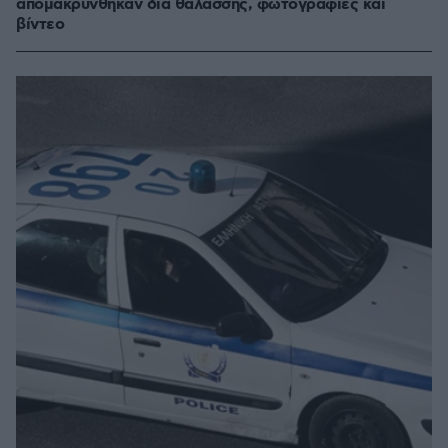
απομακρύνθηκαν δια θαλάσσης, φωτογραφίες και
βίντεο