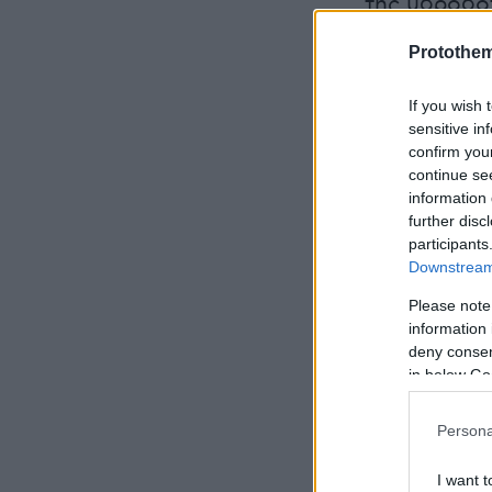
της υδροδό
για κατοίκο
Protothe
προβλέπεται
παρεμβάσεω
If you wish 
λειψυδρίας.
sensitive in
confirm you
continue se
information 
further disc
participants
Downstream 
Please note
information 
deny consent
in below Go
Persona
I want t