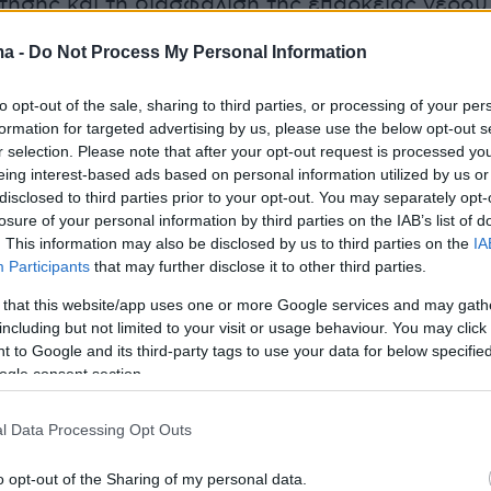
τησης και τη διασφάλιση της επάρκειας νερού
υς και επισκέπτες του νησιού. Παράλληλα,
ma -
Do Not Process My Personal Information
 η ενεργοποίηση ειδικών μηχανισμών και
ν για την αντιμετώπιση των συνεπειών της
to opt-out of the sale, sharing to third parties, or processing of your per
formation for targeted advertising by us, please use the below opt-out s
r selection. Please note that after your opt-out request is processed y
eing interest-based ads based on personal information utilized by us or
disclosed to third parties prior to your opt-out. You may separately opt-
losure of your personal information by third parties on the IAB’s list of
. This information may also be disclosed by us to third parties on the
IA
Participants
that may further disclose it to other third parties.
 that this website/app uses one or more Google services and may gath
including but not limited to your visit or usage behaviour. You may click 
 to Google and its third-party tags to use your data for below specifi
ogle consent section.
l Data Processing Opt Outs
o opt-out of the Sharing of my personal data.