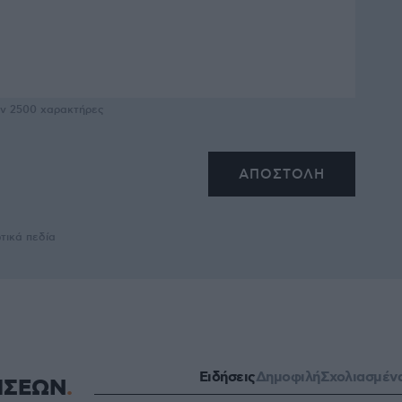
υν
2500
χαρακτήρες
τικά πεδία
Ειδήσεις
Δημοφιλή
Σχολιασμέν
ΗΣΕΩΝ