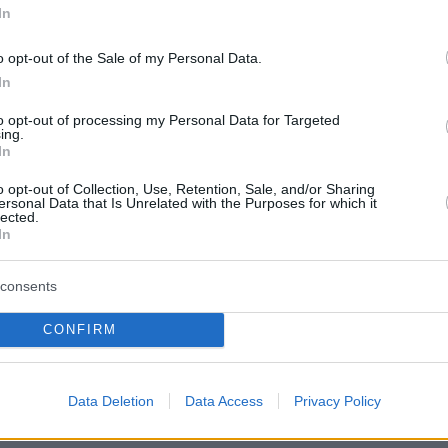
In
protothema.gr στο Google News
το
και μάθετε πρώτοι
o opt-out of the Sale of my Personal Data.
εις
In
Ειδήσεις
 τελευταίες
από την Ελλάδα και τον Κόσμο, τη
to opt-out of processing my Personal Data for Targeted
Protothema.gr
μβαίνουν, στο
ing.
In
ΙΑ
ΠΡΟΣΘΗΚΗ ΣΧΟΛΙΟΥ
o opt-out of Collection, Use, Retention, Sale, and/or Sharing
(3)
ersonal Data that Is Unrelated with the Purposes for which it
lected.
In
.2026, 17:21
ς γεμίζουν με πόσιμο νερό,τι περιμενεις
consents
CONFIRM
6.2026, 17:18
Data Deletion
Data Access
Privacy Policy
υν δεκαπλασιαστει,για πιο πρόβλημα μιλαμε