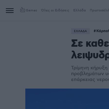
Games
Όλες οι Ειδήσεις
Ελλάδα
Πρωτοσέλι
Κάρπα
ΕΛΛΑΔΑ
Σε καθ
λειψυδ
Τρίμηνη κήρυξη
προβλημάτων υδ
επάρκειας νερο