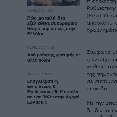
Η απόφαση 
Ρυθμιστική
04.08.2026, 11:20
(ΡΑΑΕΥ) και
Πώς μια απλή ιδέα
αποσκοπεί 
εξελίχθηκε σε κορυφαίο
θεσμό ρομποτικής στην
προβλημάτω
Ελλάδα
06.08.2026, 10:52
Σύμφωνα με
Από μαθητής, φοιτητής σε
η ένταξη τ
άλλη πόλη!
κρίθηκε αν
της σημαντ
26.07.2026, 09:54
σε συνδυασμ
Επαγγελματική
Εκπαίδευση &
περίοδο.
Εξειδίκευση: Το Mοντέλο
που σε Bάζει στην Aγορά
Eργασίας
Με την από
διαδικασιών