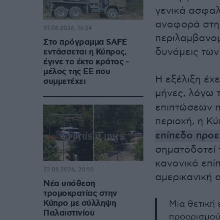
γενικά ασφαλ
αναφορά στην
01.06.2026, 16:24
περιλαμβανομ
Στο πρόγραμμα SAFE
δυνάμεις τω
εντάσσεται η Κύπρος,
έγινε το έκτο κράτος -
μέλος της ΕΕ που
Η εξέλιξη έχε
συμμετέχει
μήνες, λόγω 
επιπτώσεων 
περιοχή, η Κ
επίπεδο προε
σηματοδοτεί 
κανονικά επί
22.05.2026, 20:55
αμερικανική 
Νέα υπόθεση
τρομοκρατίας στην
Κύπρο με σύλληψη
Μια θετική 
Παλαιστινίου
προορισμού