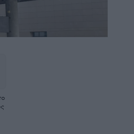
το
ος