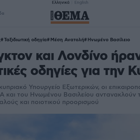
Ελληνικά
English
δα
ς
Ταξιδιωτική οδηγία
Μέση Ανατολή
Ηνωμένο Βασίλειο
κτον και Λονδίνο ήραν
τικές οδηγίες για την 
κυπριακό Υπουργείο Εξωτερικών, οι επικαιροπ
Α και του Ηνωμένου Βασιλείου αντανακλούν τ
λούς και ποιοτικού προορισμού