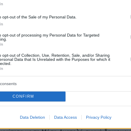
ορά σε περιφερειακούς κινδύνους και στην
In
κολούθησης των εξελίξεων στη Μέση Ανατολή
o opt-out of the Sale of my Personal Data.
α υπάρχει οδηγία αποτροπής ταξιδιών προς τ
In
οκρατία.
to opt-out of processing my Personal Data for Targeted
ing.
 Υπουργείο Εξωτερικών σημειώνει επίσης ότι
In
ς επιθέσεις «δεν μπορούν να αποκλειστούν»,
o opt-out of Collection, Use, Retention, Sale, and/or Sharing
ersonal Data that Is Unrelated with the Purposes for which it
υ χρησιμοποιείται συχνά στις ταξιδιωτικές
lected.
ών χωρών και δεν αφορά αποκλειστικά την
In
consents
τον τουρισμό και την εικόνα Κύπρου
CONFIRM
ξιολογεί τις αλλαγές αυτές ως θετικό μήνυμα
Data Deletion
Data Access
Privacy Policy
, ειδικά σε μια περίοδο κατά την οποία η