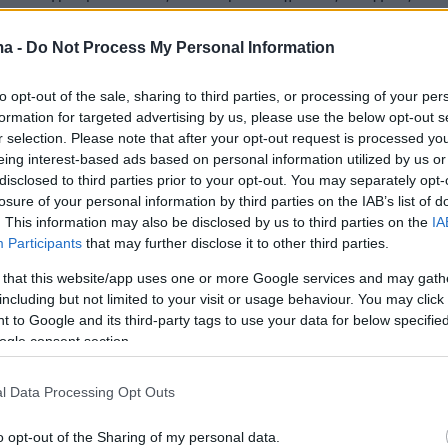
ολιτειών Αμερικής και του Ηνωμένου Βασιλείου.
ma -
Do Not Process My Personal Information
φάσισαν την επαναφορά της Κύπρου στο κανονικό
ιδιωτικής οδηγίας, Level 1, με…
to opt-out of the sale, sharing to third parties, or processing of your per
formation for targeted advertising by us, please use the below opt-out s
r selection. Please note that after your opt-out request is processed y
 MFA (@CyprusMFA)
June 2, 2026
eing interest-based ads based on personal information utilized by us or
disclosed to third parties prior to your opt-out. You may separately opt-
losure of your personal information by third parties on the IAB’s list of
. This information may also be disclosed by us to third parties on the
IA
Participants
that may further disclose it to other third parties.
α και από το Λονδίνο
 that this website/app uses one or more Google services and may gath
including but not limited to your visit or usage behaviour. You may click 
 to Google and its third-party tags to use your data for below specifi
ogle consent section.
το
Ηνωμένο Βασίλειο
προχώρησε σε αλλαγή τ
ξιδιωτικής οδηγίας, διατηρώντας την Κύπρο
l Data Processing Opt Outs
σμούς για τους οποίους δεν υπάρχει σύσταση
ιδιών. Στις βρετανικές οδηγίες εξακολουθεί 
o opt-out of the Sharing of my personal data.