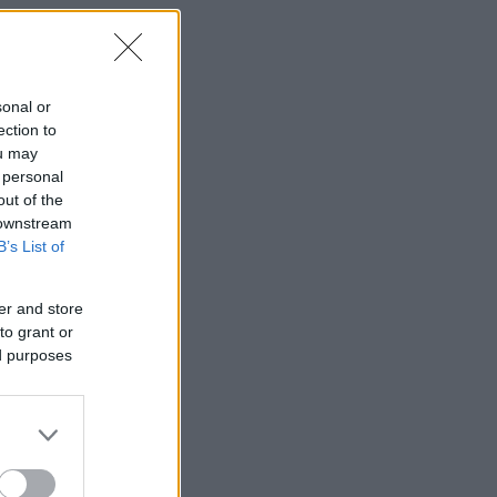
sonal or
ection to
ou may
 personal
out of the
 downstream
B’s List of
er and store
to grant or
ed purposes
ης
να