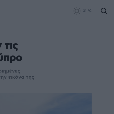
31
°C
 τις
Κύπρο
οιημένες
ην εικόνα της