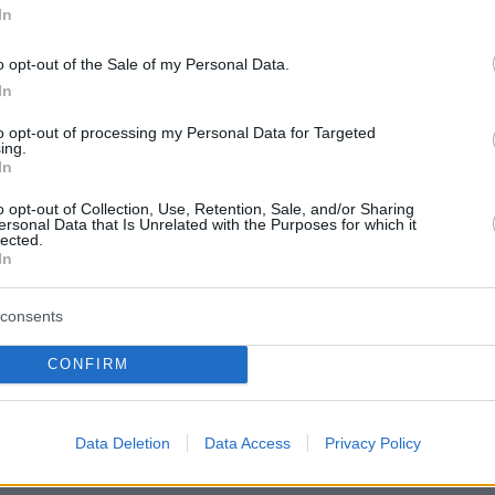
In
protothema.gr στο Google News
το
και μάθετε πρώτοι
o opt-out of the Sale of my Personal Data.
εις
In
Ειδήσεις
 τελευταίες
από την Ελλάδα και τον Κόσμο, τη
to opt-out of processing my Personal Data for Targeted
Protothema.gr
μβαίνουν, στο
ing.
In
o opt-out of Collection, Use, Retention, Sale, and/or Sharing
ersonal Data that Is Unrelated with the Purposes for which it
Ειδήσεις
Δημοφιλή
Σχολιασμέν
lected.
ΗΣΕΩΝ
In
πριν 31 λεπτά
consents
Πρωτεΐνη δεν έχει μόνο το κρέας 
ω από την τέλεια
Ανακαλύψτε 8 φρούτα με πρωτεΐν
ο
και βάλτε τα στο πιάτο σας
CONFIRM
πριν 32 λεπτά
ο με τις χορευτικές
Αυτά τα τρία ζώδια προσελκύουν
 Tom Holland έχει
Data Deletion
Data Access
Privacy Policy
σημαντική οικονομική επιτυχία τον
ο διαδίκτυο
Αύγουστο