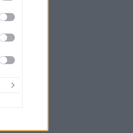
α
–
η