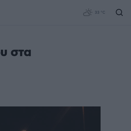
33
°C
υ στα