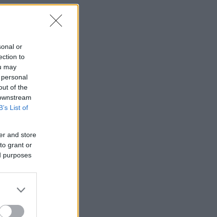
sonal or
ection to
ou may
 personal
out of the
 downstream
B’s List of
er and store
to grant or
ed purposes