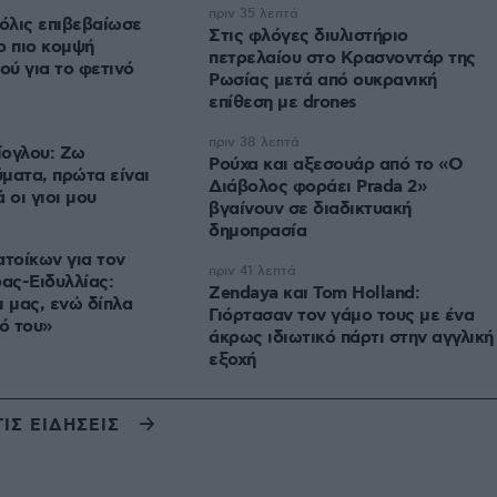
πριν 35 λεπτά
μόλις επιβεβαίωσε
Στις φλόγες διυλιστήριο
το πιο κομψή
πετρελαίου στο Κρασνοντάρ της
ύ για το φετινό
Ρωσίας μετά από ουκρανική
επίθεση με drones
πριν 38 λεπτά
ίογλου: Ζω
Ρούχα και αξεσουάρ από το «Ο
ματα, πρώτα είναι
Διάβολος φοράει Prada 2»
 οι γιοι μου
βγαίνουν σε διαδικτυακή
δημοπρασία
ατοίκων για τον
πριν 41 λεπτά
ας-Ειδυλλίας:
Zendaya και Tom Holland:
ι μας, ενώ δίπλα
Γιόρτασαν τον γάμο τους με ένα
κό του»
άκρως ιδιωτικό πάρτι στην αγγλική
εξοχή
ΤΙΣ ΕΙΔΗΣΕΙΣ