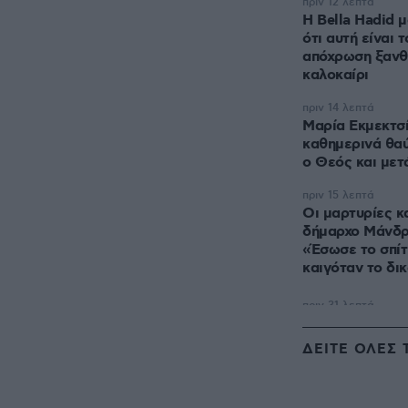
πριν 12 λεπτά
Η Bella Hadid 
ότι αυτή είναι 
απόχρωση ξανθο
καλοκαίρι
πριν 14 λεπτά
Μαρία Εκμεκτσ
καθημερινά θαύ
ο Θεός και μετά
πριν 15 λεπτά
Οι μαρτυρίες κ
δήμαρχο Μάνδρ
«Έσωσε το σπίτ
καιγόταν το δι
ΔΕΙΤΕ ΟΛΕΣ 