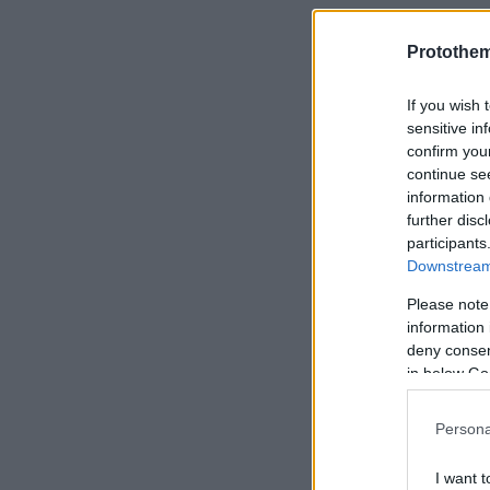
Protothe
If you wish 
sensitive in
confirm you
continue se
information 
further disc
participants
Downstream 
Please note
information 
deny consent
in below Go
Persona
I want t