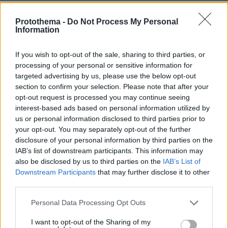
Protothema -
Do Not Process My Personal
Προήχθη σε Αστυνόμο Α' η
Information
Κωνσταντία Δημογλίδου
40
08.08.2026, 14:57
If you wish to opt-out of the sale, sharing to third parties, or
processing of your personal or sensitive information for
targeted advertising by us, please use the below opt-out
section to confirm your selection. Please note that after your
opt-out request is processed you may continue seeing
interest-based ads based on personal information utilized by
Συνετρίβη πυροσβεστικό ελικόπτερο
us or personal information disclosed to third parties prior to
ενώ επιχειρούσε σε μεγάλη δασική
your opt-out. You may separately opt-out of the further
πυρκαγιά στη Γιούτα
disclosure of your personal information by third parties on the
08.08.2026, 09:34
IAB’s list of downstream participants. This information may
also be disclosed by us to third parties on the
IAB’s List of
Downstream Participants
that may further disclose it to other
third parties.
Βίντεο: Μεθυσμένη σκότωσε νύφη
Please note that this website/app uses one or more Google
Personal Data Processing Opt Outs
λίγες ώρες μετά τον γάμο της και στο
services and may gather and store information including but
τμήμα ζητούσε κλαίγοντας τον πατέρα
not limited to your visit or usage behaviour. You may click to
I want to opt-out of the Sharing of my