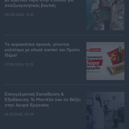
με ιαματικά νερά στην Ελλάδα για
αναζωογονητικές βουτιές
08.08.2026, 13:41
Tα κυριακάτικα πρωινά, γίνονται
καλύτερα με efood market και Πρώτο
Θέμα!
07.08.2026, 12:25
Επαγγελματική Εκπαίδευση &
Εξειδίκευση: Το Mοντέλο που σε Bάζει
στην Aγορά Eργασίας
26.07.2026, 09:54