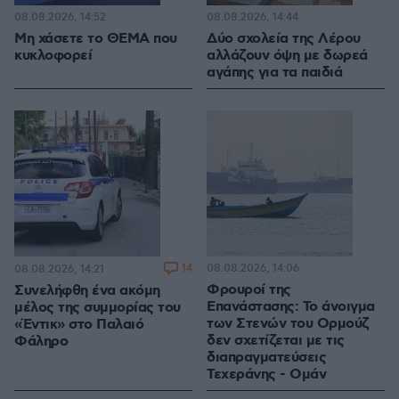
08.08.2026, 14:52
08.08.2026, 14:44
Μη χάσετε το ΘΕΜΑ που
Δύο σχολεία της Λέρου
κυκλοφορεί
αλλάζουν όψη με δωρεά
αγάπης για τα παιδιά
14
08.08.2026, 14:06
08.08.2026, 14:21
Φρουροί της
Συνελήφθη ένα ακόμη
Επανάστασης: Το άνοιγμα
μέλος της συμμορίας του
των Στενών του Ορμούζ
«Έντικ» στο Παλαιό
δεν σχετίζεται με τις
Φάληρο
διαπραγματεύσεις
Τεχεράνης - Ομάν