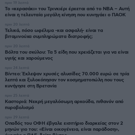
πριν 19 λεπτά
Το «κερασάκι» του Τρινκιέρι έρχεται από το NBA – Αυτή
είναι η τελευταία μεγάλη κίνηση που κυνηγάει ο ΠΑΟΚ
πριν 20 λεπτά
Τελικά, πόσο ωφέλιμα -και ασφαλή- είναι τα
βιταμινούχα συμπληρώματα διατροφής;
πριν 20 λεπτά
Βόλτα του σκύλου: Τα 5 είδη που χρειάζεται για να είναι
υγιής και χαρούμενος
πριν 24 λεπτά
Βίντεο: Έκλεψαν χρυσές αλυσίδες 70.000 ευρώ σε τρία
λεπτά και ξυλοκόπησαν τον κοσμηματοπώλη που τους
κυνήγησε στη Βρετανία
πριν 25 λεπτά
Καστοριά: Νεκρή μεγαλόσωμη αρκούδα, πιθανόν από
πυροβολισμό
πριν 29 λεπτά
Οπαδός του ΟΦΗ έβγαλε εισιτήριο διαρκείας στον 2
μηνών γιο του: «Είναι οικογένεια, είναι παράδοση»,