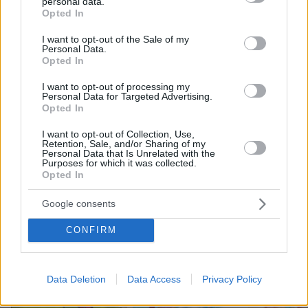
της
personal data.
grant or deny consent to Google and its third-party tags to
Opted In
use your data for below specified purposes in below Google
118
08.08.2026, 09:25
consent section.
I want to opt-out of the Sale of my
Personal Data.
Opted In
Μαρία Εκμεκτσίογλου: Ζω καθημερινά
I want to opt-out of processing my
θαύματα, πρώτα είναι ο Θεός και μετά
Personal Data for Targeted Advertising.
οι γιοι μου
Opted In
13
08.08.2026, 11:48
I want to opt-out of Collection, Use,
Retention, Sale, and/or Sharing of my
Personal Data that Is Unrelated with the
Purposes for which it was collected.
Opted In
Google consents
Games
CONFIRM
Data Deletion
Data Access
Privacy Policy