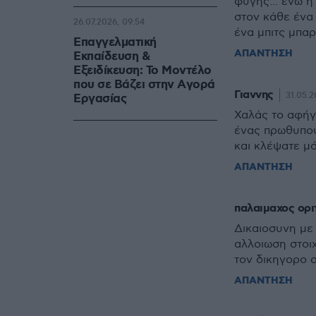
φυγής... ενώ η
στον κάθε ένα
26.07.2026, 09:54
ένα μπιτς μπ
Επαγγελματική
ΑΠΑΝΤΗΣΗ
Εκπαίδευση &
Εξειδίκευση: Το Mοντέλο
που σε Bάζει στην Aγορά
Γιαννης
31.05.2
Eργασίας
Χαλάς το αφήγ
ένας πρωθυπου
και κλέψατε μό
ΑΠΑΝΤΗΣΗ
παλαιμαχος ορι
Δικαιοσυνη με 
αλλοιωση στοιχ
τον δικηγορο 
ΑΠΑΝΤΗΣΗ