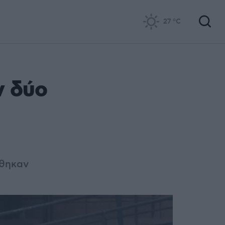
27
°C
ν δύο
έθηκαν