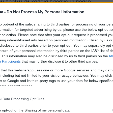
ει προβεί σε κάποια παράνομη πράξη.
ε τον κανονισμό δεν έχουμε τη δυνατότητα
ma -
Do Not Process My Personal Information
ρόσβαση σε οποιαδήποτε έκταση. Είτε είναι
ίτε όχι. Οποίος έρχεται, απλώς μάς
δηλώνει
to opt-out of the sale, sharing to third parties, or processing of your per
και εμείς το μόνο που κάνουμε είναι η
formation for targeted advertising by us, please use the below opt-out s
r selection. Please note that after your opt-out request is processed y
Δεν έχουμε πρόσβαση στο Ε9, δεν έχουμε
eing interest-based ads based on personal information utilized by us or
xis» φέρεται να ανέφερε μεταξύ άλλων.
disclosed to third parties prior to your opt-out. You may separately opt-
losure of your personal information by third parties on the IAB’s list of
. This information may also be disclosed by us to third parties on the
IA
ευρά του αγρότης ο οποίος έλαβε επιδοτήσεις
Participants
that may further disclose it to other third parties.
ιλιάδων ευρώ
, φέρεται να είπε στην απολογία
 that this website/app uses one or more Google services and may gath
αγροτεμάχια που κατείχε ήταν μέσω τεχνικής
including but not limited to your visit or usage behaviour. You may click 
 to Google and its third-party tags to use your data for below specifi
ogle consent section.
εί ότι την περασμένοι Παρασκευή είχαν
l Data Processing Opt Outs
 οι
12 πρώτοι κατηγορούμενοι
οι οποίοι είχαν
ύθεροι με τους όρους της
απαγόρευσης
o opt-out of the Sharing of my personal data.