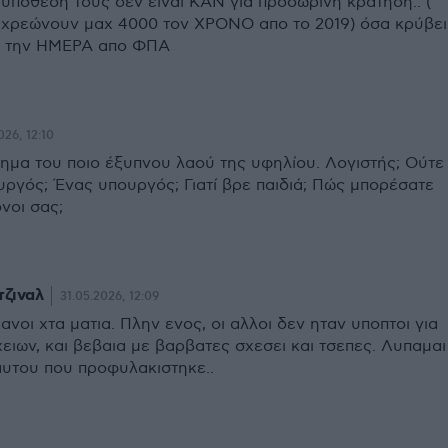
 υπόθεση τους δεν είναι ΚΑΝ για προσωρινή κράτηση.. (
 χρεώνουν μαχ 4000 τον ΧΡΟΝΟ απο το 2019) όσα κρύβει
αρ την ΗΜΕΡΑ απο ΦΠΑ
026, 12:10
ημα του ποιο έξυπνου λαού της υφηλίου. Λογιστής; Ούτε
ργός; Ένας υπουργός; Γιατί βρε παιδιά; Πώς μπορέσατε
νοι σας;
τζιναλ
31.05.2026, 12:09
ανοι χτα ματια. Πλην ενος, οι αλλοι δεν ηταν υποπτοι για
ειων, και βεβαια με βαρβατες σχεσει και τσεπες. Λυπαμαι
αυτου που προφυλακιστηκε..