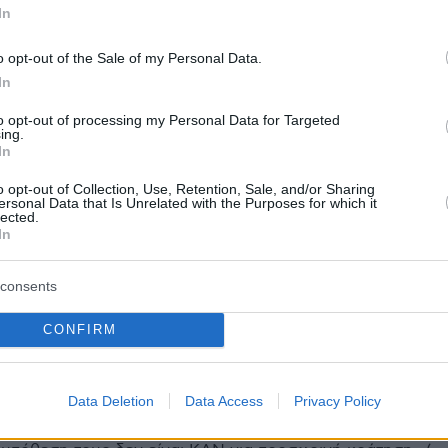
τη χώρα και της εμφάνισης στο αστυνομικό
In
εριοχής τους.
o opt-out of the Sale of my Personal Data.
In
protothema.gr στο Google News
το
και μάθετε πρώτοι
to opt-out of processing my Personal Data for Targeted
εις
ing.
In
Ειδήσεις
 τελευταίες
από την Ελλάδα και τον Κόσμο, τη
o opt-out of Collection, Use, Retention, Sale, and/or Sharing
Protothema.gr
μβαίνουν, στο
ersonal Data that Is Unrelated with the Purposes for which it
lected.
In
ΙΑ
ΠΡΟΣΘΗΚΗ ΣΧΟΛΙΟΥ
(7)
consents
CONFIRM
.2026, 12:36
Data Deletion
Data Access
Privacy Policy
νουν κάνοντας ΣΟΟΥ τα οπκε με οπλοπολυβόλα και
 πρωί μπροστά στα παιδιά τους λες και είναι ύποπτοι