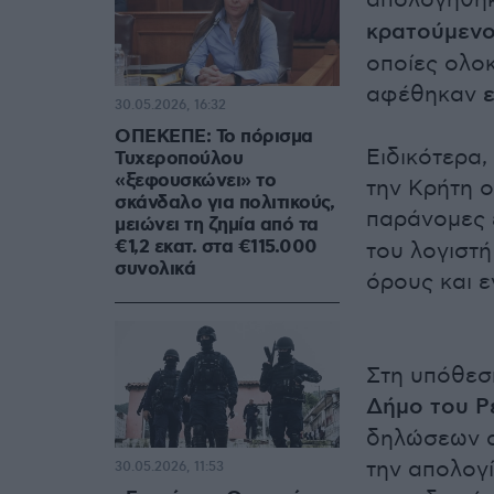
απολογήθηκ
κρατούμεν
οποίες ολο
αφέθηκαν
30.05.2026, 16:32
ΟΠΕΚΕΠΕ: Το πόρισμα
Ειδικότερα
Τυχεροπούλου
«ξεφουσκώνει» το
την Κρήτη ο
σκάνδαλο για πολιτικούς,
παράνομες 
μειώνει τη ζημία από τα
€1,2 εκατ. στα €115.000
του λογιστή
συνολικά
όρους και 
Στη υπόθεση
Δήμο του Ρ
δηλώσεων α
την απολογ
30.05.2026, 11:53