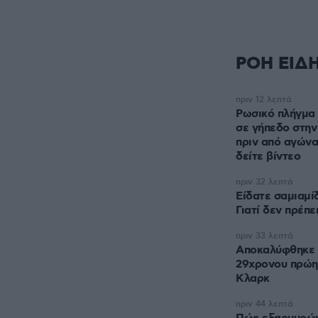
ΡΟΗ ΕΙΔ
πριν 12 λεπτά
Ρωσικό πλήγμα 
σε γήπεδο στην
πριν από αγών
δείτε βίντεο
πριν 32 λεπτά
Είδατε σαμιαμίδ
Γιατί δεν πρέπε
πριν 33 λεπτά
Αποκαλύφθηκε η
29χρονου πρώη
Κλαρκ
πριν 44 λεπτά