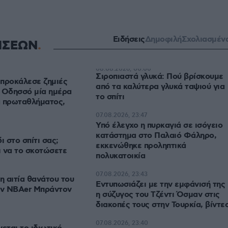
Ειδήσεις
Δημοφιλή
Σχολιασμέν
ΗΣΕΩΝ
08.08.2026, 00:00
Σιροπιαστά γλυκά: Πού βρίσκουμε
προκάλεσε ζημιές
από τα καλύτερα γλυκά ταψιού για
 Οδησσό μία ημέρα
το σπίτι
α πρωταθλήματος,
07.08.2026, 23:47
Υπό έλεγχο η πυρκαγιά σε ισόγειο
κατάστημα στο Παλαιό Φάληρο,
ι στο σπίτι σας;
εκκενώθηκε προληπτικά
ι να το σκοτώσετε
πολυκατοικία
07.08.2026, 23:43
 αιτία θανάτου του
Εντυπωσιάζει με την εμφάνισή της
ν NBAer Μπράντον
η σύζυγος του Τζέντι Όσμαν στις
διακοπές τους στην Τουρκία, βίντε
07.08.2026, 23:40