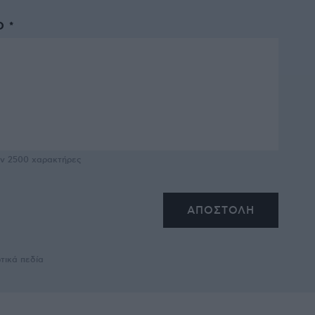
 *
υν
2500
χαρακτήρες
τικά πεδία