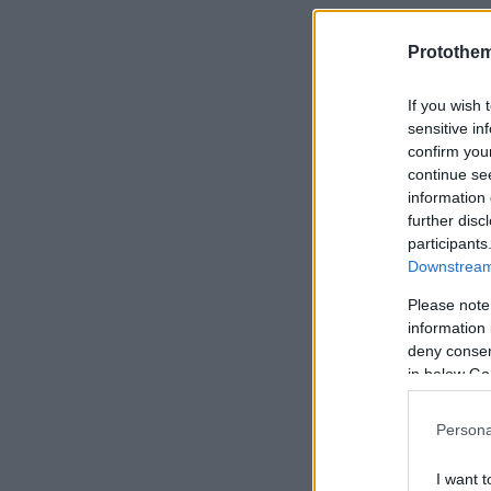
Protothe
If you wish 
sensitive in
confirm you
continue se
information 
further disc
participants
Downstream 
Please note
information 
deny consent
in below Go
Persona
I want t