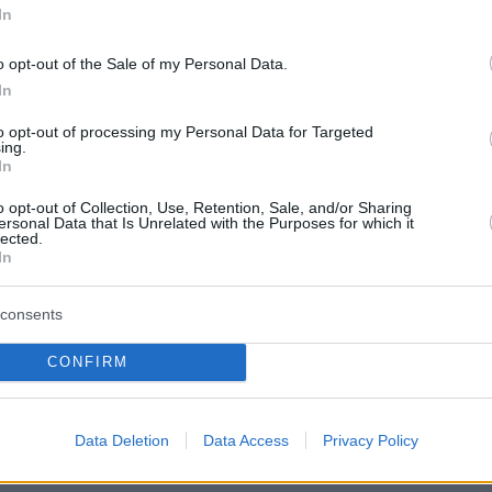
In
protothema.gr στο Google News
το
και μάθετε πρώτοι
o opt-out of the Sale of my Personal Data.
εις
In
Ειδήσεις
 τελευταίες
από την Ελλάδα και τον Κόσμο, τη
to opt-out of processing my Personal Data for Targeted
Protothema.gr
μβαίνουν, στο
ing.
In
ΙΑ
ΠΡΟΣΘΗΚΗ ΣΧΟΛΙΟΥ
o opt-out of Collection, Use, Retention, Sale, and/or Sharing
ersonal Data that Is Unrelated with the Purposes for which it
lected.
In
consents
ΣΘΗΚΗ ΣΧΟΛΙΟΥ
CONFIRM
 *
EMAIL
Data Deletion
Data Access
Privacy Policy