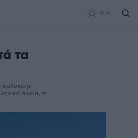
26
°C
τά τα
ο καλοκαίρι
ηνικά πλοία, τι