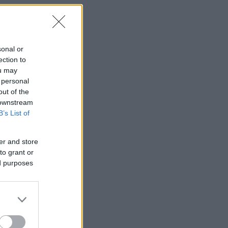
sonal or
ection to
ou may
 personal
out of the
 downstream
B’s List of
er and store
to grant or
ed purposes