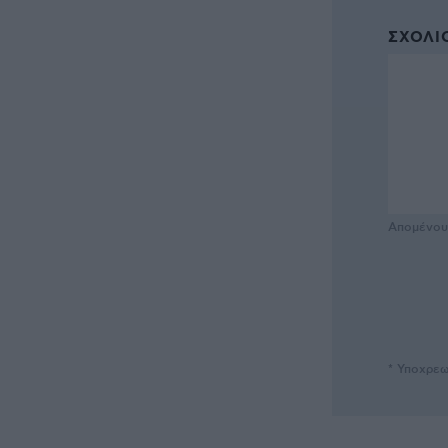
ΣΧΌΛΙΟ
Απομένο
* Υποχρεω