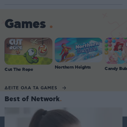
Games
Northern Heights
Candy Bub
Cut The Rope
ΔΕΙΤΕ ΟΛΑ ΤΑ GAMES
Best of Network