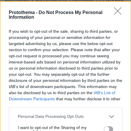
Μυστήριο 3.500 ετών στη Σαντορίνη: Ο 15χρονος
που δεν πρόλαβε να ξεφύγει από το τσουνάμι
μπορεί ν' αλλάξει τη χρονολογία της μεγάλης
Protothema -
Do Not Process My Personal
Information
έκρηξης
If you wish to opt-out of the sale, sharing to third parties, or
processing of your personal or sensitive information for
targeted advertising by us, please use the below opt-out
section to confirm your selection. Please note that after your
opt-out request is processed you may continue seeing
interest-based ads based on personal information utilized by
us or personal information disclosed to third parties prior to
your opt-out. You may separately opt-out of the further
disclosure of your personal information by third parties on the
IAB’s list of downstream participants. This information may
also be disclosed by us to third parties on the
IAB’s List of
Downstream Participants
that may further disclose it to other
third parties.
Please note that this website/app uses one or more Google
Personal Data Processing Opt Outs
services and may gather and store information including but
not limited to your visit or usage behaviour. You may click to
I want to opt-out of the Sharing of my