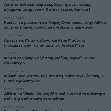
Αυτό το ανδρικό σώμα κερδίζει τις εντυπώσεις,
σύμφωνα με έρευνα – Και δεν έχει κοιλιακούς!
πριν 20 λεπτά
Κλείνει τα μεσάνυχτα ο λόφος Φινόπουλου στην Αθήνα
λόγω αυξημένου κινδύνου εκδήλωσης πυρκαγιάς
πριν 20 λεπτά
Αργεντινή, Μπαρτσελόνα και Ρεάλ Μαδρίτης
αποχαιρέτησαν τον πατέρα του Λιονέλ Μέσι
πριν 21 λεπτά
Φωτιά στη Μικρή Βίγλα της Νάξου, σηκώθηκε ένα
ελικόπτερο
πριν 22 λεπτά
Φιλική ήττα για την Χαλ στο ντεμπούτο του Τζολάκη, 2-
0 από την Άϊντραχτ
πριν 22 λεπτά
All’Antico Vinaio: Ουρές έξω από ένα από τα καλύτερα
στέκια για σάντουιτς στον κόσμο
πριν 24 λεπτά