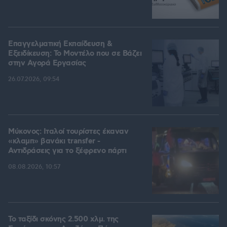
Επαγγελματική Εκπαίδευση &
Εξειδίκευση: Το Mοντέλο που σε Bάζει
στην Aγορά Eργασίας
26.07.2026, 09:54
Μύκονος: Ιταλοί τουρίστες έκαναν
«κλαμπ» βανάκι transfer -
Αντιδράσεις για το ξέφρενο πάρτι
08.08.2026, 10:57
Το ταξίδι σκόνης 2.500 χλμ. της