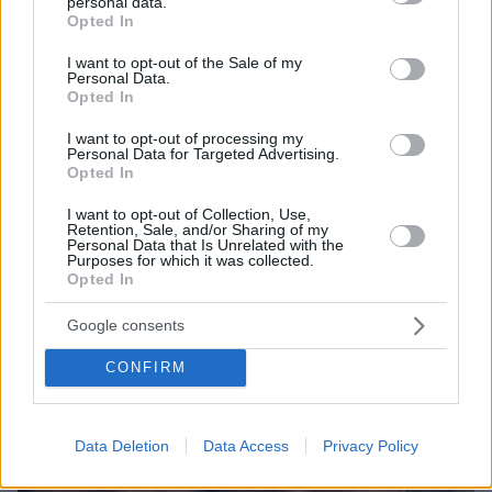
personal data.
grant or deny consent to Google and its third-party tags to
Opted In
use your data for below specified purposes in below Google
consent section.
I want to opt-out of the Sale of my
Personal Data.
Opted In
08.08.2026, 12:18
Από τη Μόρια στον γάμο, τη ΜΚΟ και την
I want to opt-out of processing my
Personal Data for Targeted Advertising.
κατηγορία για φόνο: Η σκοτεινή διαδρομή του
Opted In
26χρονου Αφγανού που σκότωσε τη Βρετανίδα
στην Κυψέλη
I want to opt-out of Collection, Use,
Retention, Sale, and/or Sharing of my
Personal Data that Is Unrelated with the
Purposes for which it was collected.
Opted In
Google consents
CONFIRM
Data Deletion
Data Access
Privacy Policy