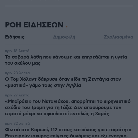
ΡΟΗ ΕΙΔΗΣΕΩΝ
Ειδήσεις
Δημοφιλή
Σχολιασμένα
πριν 18 λεπτά
Τα σοβαρά λάθη που κάνουμε και επηρεάζεται η υγεία
του σκύλου μας
πριν 23 λεπτά
Ο Τομ Χόλαντ δάκρυσε όταν είδε τη Ζεντάγια στον
«μυστικό» γάμο τους στην Αγγλία
πριν 27 λεπτά
«Μπαϊράκι» του Νετανιάχου, απορρίπτει το ειρηνευτικό
σχέδιο του Τραμπ για τη Γάζα: Δεν αποσύρουμε τον
στρατό μέχρι να αφοπλιστεί εντελώς η Χαμάς
πριν 32 λεπτά
Φωτιά στο Κορωπί, 112 στους κατοίκους για ετοιμότητα:
Επιχειρούν ισχυρές επίγειες δυνάμεις και έξι εναέρια,