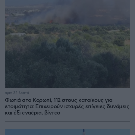
πριν 32 λεπτά
Φωτιά στο Κορωπί, 112 στους κατοίκους για
ετοιμότητα: Επιχειρούν ισχυρές επίγειες δυνάμεις
και έξι εναέρια, βίντεο