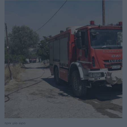
πριν μία ώρα