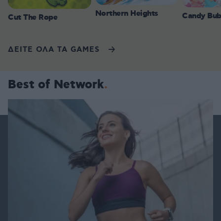
Northern Heights
Candy Bub
Cut The Rope
ΔΕΙΤΕ ΟΛΑ ΤΑ GAMES
Best of Network