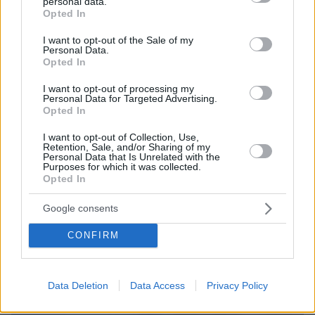
personal data.
grant or deny consent to Google and its third-party tags to
Opted In
use your data for below specified purposes in below Google
consent section.
I want to opt-out of the Sale of my
Personal Data.
Opted In
I want to opt-out of processing my
Personal Data for Targeted Advertising.
Opted In
Loaded
:
100.00%
09.08.2026, 14:15
I want to opt-out of Collection, Use,
Η Πολιτική Αεροπορία διαπίστωσε κενό στον νόμο
Retention, Sale, and/or Sharing of my
Personal Data that Is Unrelated with the
όταν ένας... απίθανος τύπος προσγείωσε το
Purposes for which it was collected.
ελικόπτερό του στο Σαρακήνικο με εκατοντάδες
Opted In
λουόμενους - Παρέμβαση Εισαγγελέα
Google consents
CONFIRM
Data Deletion
Data Access
Privacy Policy