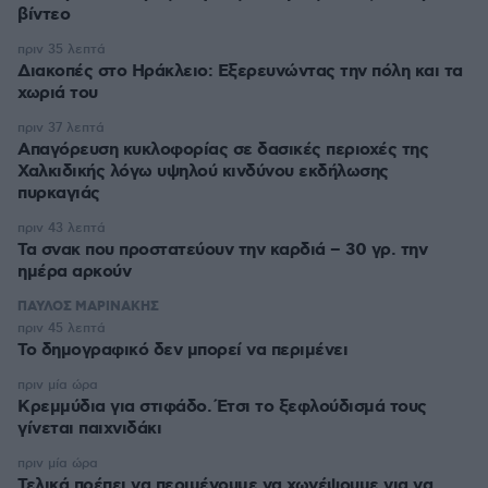
βίντεο
πριν 35 λεπτά
Διακοπές στο Ηράκλειο: Εξερευνώντας την πόλη και τα
χωριά του
πριν 37 λεπτά
Απαγόρευση κυκλοφορίας σε δασικές περιοχές της
Χαλκιδικής λόγω υψηλού κινδύνου εκδήλωσης
πυρκαγιάς
πριν 43 λεπτά
Τα σνακ που προστατεύουν την καρδιά – 30 γρ. την
ημέρα αρκούν
ΠΑΥΛΟΣ ΜΑΡΙΝΑΚΗΣ
πριν 45 λεπτά
Το δημογραφικό δεν μπορεί να περιμένει
πριν μία ώρα
Κρεμμύδια για στιφάδο. Έτσι το ξεφλούδισμά τους
γίνεται παιχνιδάκι
πριν μία ώρα
Τελικά πρέπει να περιμένουμε να χωνέψουμε για να