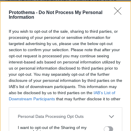
κολυμπήσουμε;
Protothema -
Do Not Process My Personal
Information
ΔΕΙΤΕ ΟΛΕΣ ΤΙΣ ΕΙΔΗΣΕΙΣ
If you wish to opt-out of the sale, sharing to third parties, or
processing of your personal or sensitive information for
targeted advertising by us, please use the below opt-out
ΤΑ ΠΙΟ ΔΗΜΟΦΙΛΗ
section to confirm your selection. Please note that after your
opt-out request is processed you may continue seeing
interest-based ads based on personal information utilized by
us or personal information disclosed to third parties prior to
your opt-out. You may separately opt-out of the further
disclosure of your personal information by third parties on the
IAB’s list of downstream participants. This information may
also be disclosed by us to third parties on the
IAB’s List of
Downstream Participants
that may further disclose it to other
third parties.
Please note that this website/app uses one or more Google
Personal Data Processing Opt Outs
services and may gather and store information including but
not limited to your visit or usage behaviour. You may click to
I want to opt-out of the Sharing of my