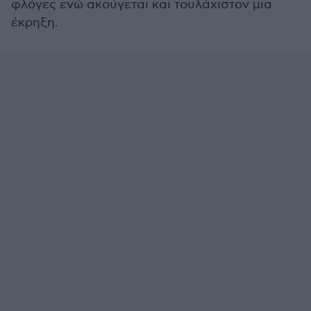
φλόγες ενώ ακούγεται και τουλάχιστον μια
έκρηξη.