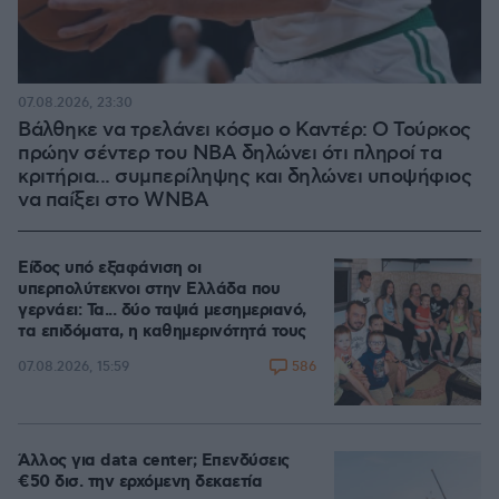
07.08.2026, 23:30
Βάλθηκε να τρελάνει κόσμο ο Καντέρ: Ο Τούρκος
πρώην σέντερ του NBA δηλώνει ότι πληροί τα
κριτήρια... συμπερίληψης και δηλώνει υποψήφιος
να παίξει στο WNBA
Είδος υπό εξαφάνιση οι
υπερπολύτεκνοι στην Ελλάδα που
γερνάει: Τα... δύο ταψιά μεσημεριανό,
τα επιδόματα, η καθημερινότητά τους
586
07.08.2026, 15:59
Άλλος για data center; Επενδύσεις
€50 δισ. την ερχόμενη δεκαετία