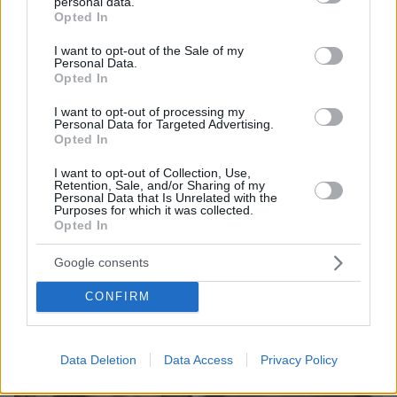
«βοήθεια» 1 δισ. δολαρίων για την ασφάλεια
personal data.
grant or deny consent to Google and its third-party tags to
Opted In
use your data for below specified purposes in below Google
08.08.2026, 06:00
consent section.
Το μενού της ημέρας - Τι τρώμε σήμερα Σάββατο
I want to opt-out of the Sale of my
Personal Data.
(8/8/2026)
Opted In
08.08.2026, 05:33
Στο χαμηλότερο επίπεδο της δεκαετίας η αποψίλωση
I want to opt-out of processing my
Personal Data for Targeted Advertising.
στον Αμαζόνιο, μειώθηκε κατά 37% σε έναν χρόνο
Opted In
I want to opt-out of Collection, Use,
ΔΕΙΤΕ ΟΛΕΣ ΤΙΣ ΕΙΔΗΣΕΙΣ
Retention, Sale, and/or Sharing of my
Personal Data that Is Unrelated with the
Purposes for which it was collected.
Opted In
ΤΑ ΠΙΟ ΔΗΜΟΦΙΛΗ
Google consents
CONFIRM
Data Deletion
Data Access
Privacy Policy