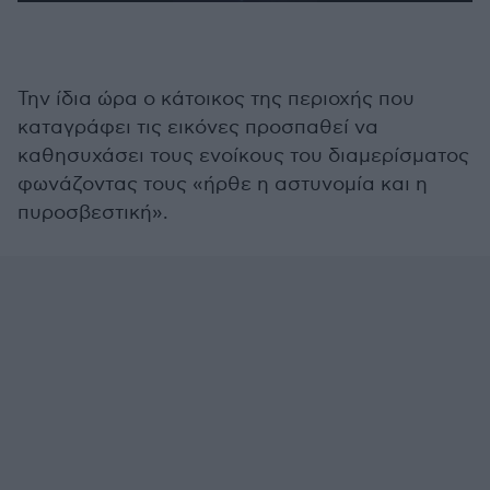
0
seconds
of
2
minutes,
27
Την ίδια ώρα ο κάτοικος της περιοχής που
seconds
καταγράφει τις εικόνες προσπαθεί να
καθησυχάσει τους ενοίκους του διαμερίσματος
φωνάζοντας τους «ήρθε η αστυνομία και η
πυροσβεστική».