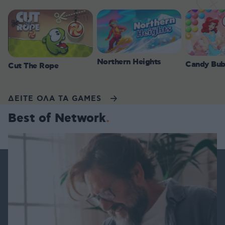
Northern Heights
Candy Bub
Cut The Rope
ΔΕΙΤΕ ΟΛΑ ΤΑ GAMES
Best of Network