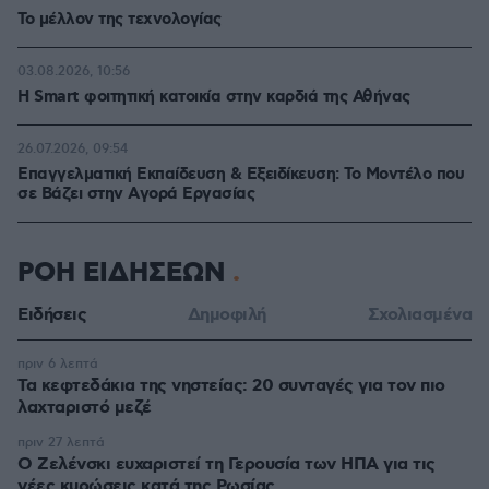
Το μέλλον της τεχνολογίας
03.08.2026, 10:56
Η Smart φοιτητική κατοικία στην καρδιά της Αθήνας
26.07.2026, 09:54
Επαγγελματική Εκπαίδευση & Εξειδίκευση: Το Mοντέλο που
σε Bάζει στην Aγορά Eργασίας
ΡΟΗ ΕΙΔΗΣΕΩΝ
Ειδήσεις
Δημοφιλή
Σχολιασμένα
πριν 6 λεπτά
Τα κεφτεδάκια της νηστείας: 20 συνταγές για τον πιο
λαχταριστό μεζέ
πριν 27 λεπτά
Ο Ζελένσκι ευχαριστεί τη Γερουσία των ΗΠΑ για τις
νέες κυρώσεις κατά της Ρωσίας