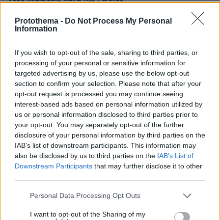
πριν 36 λεπτά
Protothema -
Do Not Process My Personal
Ζεσταίνονται τα κατοικίδια πτηνά; Δείτε πώς θα τα
Information
κρατήσετε δροσερά
πριν μία ώρα
If you wish to opt-out of the sale, sharing to third parties, or
«Η αεροπορική ισχύς έχει όρια»: Ο κορυφαίος
processing of your personal or sensitive information for
στρατηγός του Τραμπ «ψάχνει έξοδο» από τον πόλεμο
targeted advertising by us, please use the below opt-out
με το Ιράν, λέει το CNN
section to confirm your selection. Please note that after your
opt-out request is processed you may continue seeing
08.08.2026, 07:00
Χοληστερόλη: Πέντε κινήσεις ματ για να την ρίξετε
interest-based ads based on personal information utilized by
χαμηλά
us or personal information disclosed to third parties prior to
your opt-out. You may separately opt-out of the further
08.08.2026, 07:00
disclosure of your personal information by third parties on the
Πεινάτε αλλά δεν έχετε χρόνο; Γρήγορες συνταγές με 5
IAB’s list of downstream participants. This information may
υλικά
also be disclosed by us to third parties on the
IAB’s List of
Downstream Participants
that may further disclose it to other
08.08.2026, 06:39
Πολύ υψηλός κίνδυνος πυρκαγιάς σήμερα σε Κρήτη και
third parties.
Βόρειο Αιγαίο, ποιες περιοχές είναι στο «πορτοκαλί»
Please note that this website/app uses one or more Google
Personal Data Processing Opt Outs
08.08.2026, 06:02
services and may gather and store information including but
Στήριξη Τραμπ στον νέο πρόεδρο της Κολομβίας με
not limited to your visit or usage behaviour. You may click to
I want to opt-out of the Sharing of my