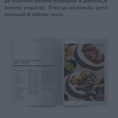
με πικάντικη σαλάτα αγγουριού & μαγιονέζα
λιαστής ντομάτας, Πίτες με κοτόπουλο, ψητά
λαχανικά & σάλτσα ταχίνι