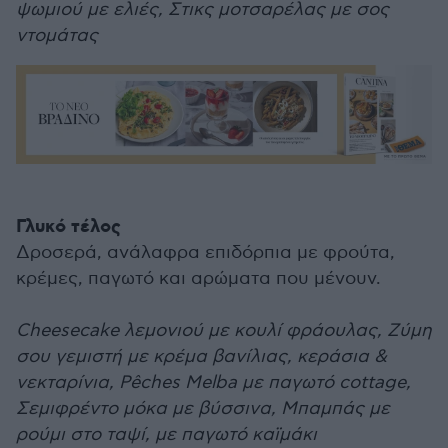
ψωμιού με ελιές, Στικς μοτσαρέλας με σος
ντομάτας
Γλυκό τέλος
Δροσερά, ανάλαφρα επιδόρπια με φρούτα,
κρέμες, παγωτό και αρώματα που μένουν.
Cheesecake λεμονιού με κουλί φράουλας, Ζύμη
σου γεμιστή με κρέμα βανίλιας, κεράσια &
νεκταρίνια, Pêches Melba με παγωτό cottage,
Σεμιφρέντο μόκα με βύσσινα, Μπαμπάς με
ρούμι στο ταψί, με παγωτό καϊμάκι