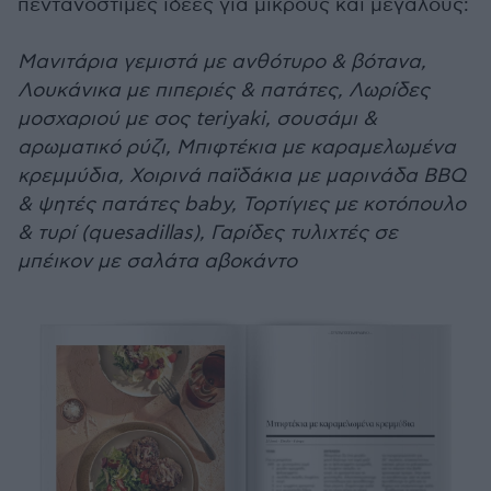
πεντανόστιμες ιδέες για μικρούς και μεγάλους:
Μανιτάρια γεμιστά με ανθότυρο & βότανα,
Λουκάνικα με πιπεριές & πατάτες, Λωρίδες
μοσχαριού με σος teriyaki, σουσάμι &
αρωματικό ρύζι, Μπιφτέκια με καραμελωμένα
κρεμμύδια, Χοιρινά παϊδάκια με μαρινάδα BBQ
& ψητές πατάτες baby, Τορτίγιες με κοτόπουλο
& τυρί (quesadillas), Γαρίδες τυλιχτές σε
μπέικον με σαλάτα αβοκάντο