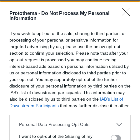
Protothema -
Do Not Process My Personal
Information
Απολαύστε τα al dente
«Μακαρονάδες» σε παιχνιδιάρικες και
If you wish to opt-out of the sale, sharing to third parties, or
δημιουργικές εκδοχές που θα θέλουμε να
processing of your personal or sensitive information for
targeted advertising by us, please use the below opt-out
φτιάχνουμε ξανά και ξανά.
section to confirm your selection. Please note that after your
opt-out request is processed you may continue seeing
Σπαγγέτι με καραμελωμένα λαχανικά, Πέννες
interest-based ads based on personal information utilized by
με φασολάκια stir fry, φιστικοβούτυρο &
us or personal information disclosed to third parties prior to
your opt-out. You may separately opt-out of the further
σουσάμι, Παπαρδέλες μελαβράκι πικάντικο,
disclosure of your personal information by third parties on the
Λιγκουίνι με βραστό κοτόπουλο και σάλτσα
IAB’s list of downstream participants. This information may
αυγολέμονο, Σπαγγέτι με σάλτσα καγιανά
also be disclosed by us to third parties on the
IAB’s List of
Downstream Participants
that may further disclose it to other
third parties.
Please note that this website/app uses one or more Google
Personal Data Processing Opt Outs
services and may gather and store information including but
not limited to your visit or usage behaviour. You may click to
I want to opt-out of the Sharing of my