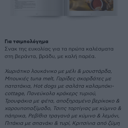
Για τσιμπολόγημα
Σνακ της ευκολίας για τα πρώτα καλέσματα
στη βεράντα, βράδυ, με καλή παρέα.
Χωριάτικο λουκάνικο με μέλι & μουστάρδα,
Μπουκιές tuna melt, Γαρίδες σκορδάτες με
πατατάκια, Hot dogs με σαλάτα καλαμπόκι-
cottage, Πανεύκολα κράκερς τυριού,
Τρουφάκια με φέτα, αποξηραμένο βερίκοκο &
χαρουποπαξίμαδο, Τσιπς τορτίγιας με κύμινο &
πάπρικα, Ρεβίθια τραγανά με κύμινο & λεμόνι,
Πιτάκια με σπανάκι & τυρί, Κριτσίνια από ζύμη