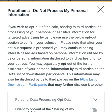
απλό μέχρι το πιο πλούσιο
Protothema -
Do Not Process My Personal
πριν 24 λεπτά
Information
Ποιες είναι οι ομοιότητες και οι διαφορές ανάμεσα στις
μέλισσες και τις σφήκες
If you wish to opt-out of the sale, sharing to third parties, or
πριν 30 λεπτά
processing of your personal or sensitive information for
Σαλάχ: Αποθεώθηκε από 25.000 φίλους της
targeted advertising by us, please use the below opt-out
Τραμπζονσπόρ στο «Papara Park», βίντεο και
section to confirm your selection. Please note that after your
φωτογραφίες
opt-out request is processed you may continue seeing
interest-based ads based on personal information utilized by
πριν 31 λεπτά
Πώς έγινε η τραγωδία με την νεκρή μητέρα στα Μάλια:
us or personal information disclosed to third parties prior to
Βούτηξε για να βοηθήσει τη φίλη της και πνίγηκε, τα
your opt-out. You may separately opt-out of the further
παιδιά φώναζαν για βοήθεια
disclosure of your personal information by third parties on the
IAB’s list of downstream participants. This information may
also be disclosed by us to third parties on the
IAB’s List of
ΔΕΙΤΕ ΟΛΕΣ ΤΙΣ ΕΙΔΗΣΕΙΣ
Downstream Participants
that may further disclose it to other
third parties.
Please note that this website/app uses one or more Google
Personal Data Processing Opt Outs
services and may gather and store information including but
ΤΑ ΠΙΟ ΔΗΜΟΦΙΛΗ
not limited to your visit or usage behaviour. You may click to
I want to opt-out of the Sharing of my