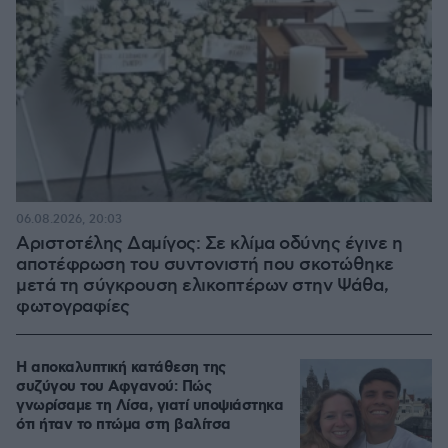
06.08.2026, 20:03
Αριστοτέλης Δαμίγος: Σε κλίμα οδύνης έγινε η
αποτέφρωση του συντονιστή που σκοτώθηκε
μετά τη σύγκρουση ελικοπτέρων στην Ψάθα,
φωτογραφίες
Η αποκαλυπτική κατάθεση της
συζύγου του Αφγανού: Πώς
γνωρίσαμε τη Λίσα, γιατί υποψιάστηκα
ότι ήταν το πτώμα στη βαλίτσα