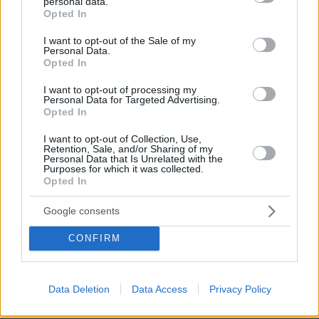
personal data.
grant or deny consent to Google and its third-party tags to
Opted In
use your data for below specified purposes in below Google
consent section.
I want to opt-out of the Sale of my
Personal Data.
Opted In
I want to opt-out of processing my
Personal Data for Targeted Advertising.
Opted In
I want to opt-out of Collection, Use,
Retention, Sale, and/or Sharing of my
Personal Data that Is Unrelated with the
Purposes for which it was collected.
Opted In
Google consents
CONFIRM
Data Deletion
Data Access
Privacy Policy
06.08.2026, 18:00