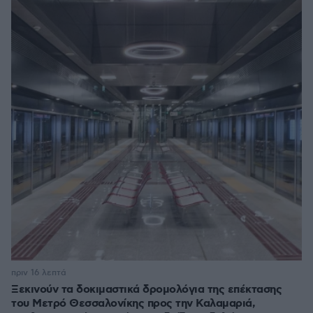
πριν 16 λεπτά
Ξεκινούν τα δοκιμαστικά δρομολόγια της επέκτασης
του Μετρό Θεσσαλονίκης προς την Καλαμαριά,