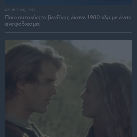
06.08.2026, 19:12
Ποιο αυτοκίνητο βενζίνης έκανε 1.980 χλμ με έναν
ανεφοδιασμό;