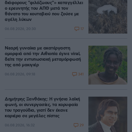
διάφορους "φιλόζωους"» καταγγέλλει
ο ερευνητής του ΑΠΘ μετά τον
θάνατο του κουταβιού που ζούσε με
αγέλη λύκων
17
06.08.2026, 20:30
Νεαρή γυναίκα με ακατέργαστη
ομορφιά από την Αιθιοπία έγινε viral,
δείτε την εντυπωσιακή μεταμόρφωσή
της από μακιγιέρ
341
06.08.2026, 09:18
Δημήτρης Ξανθάκης: Η γνήσια λαϊκή
φωνή, οι συνεργασίες, τα κορυφαία
του τραγούδια, γιατί δεν έκανε
καριέρα σε μεγάλες πίστες
29
06.08.2026, 16:32