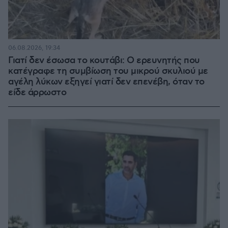
06.08.2026, 19:34
Γιατί δεν έσωσα το κουτάβι: Ο ερευνητής που
κατέγραφε τη συμβίωση του μικρού σκυλιού με
αγέλη λύκων εξηγεί γιατί δεν επενέβη, όταν το
είδε άρρωστο