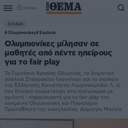
Games
ΕΛΛΑΔΑ
Ολυμπιονίκες
Σχολεία
Ολυμπιονίκες μίλησαν σε
μαθητές από πέντε ηπείρους
για το fair play
Το Γυμνάσιο Αρχαίας Ολυμπίας, το Δημοτικό
σχολείο Σταυρακίου Ιωαννίνων και το σχολείο
της Ελληνικής Κοινότητας Λουμπουμπάσι Λ. Δ.
του Κονγκό συμμετείχαν στο πρόγραμμα με
ομιλητή - παρουσιαστή για το fair play τον
ασημένιο Ολυμπιονίκη και Παγκόσμιο
Πρωταθλητή της κωπηλασίας, Δημήτρη Μούγιο