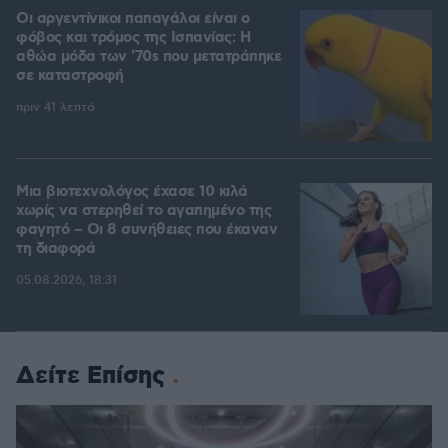
Οι αργεντίνικοι παπαγάλοι είναι ο
φόβος και τρόμος της Ισπανίας: Η
αθώα μόδα των '70s που μετατράπηκε
σε καταστροφή
πριν 41 λεπτά
Μια βιοτεχνολόγος έχασε 10 κιλά
χωρίς να στερηθεί το αγαπημένο της
φαγητό – Οι 8 συνήθειες που έκαναν
τη διαφορά
05.08.2026, 18:31
Δείτε Επίσης