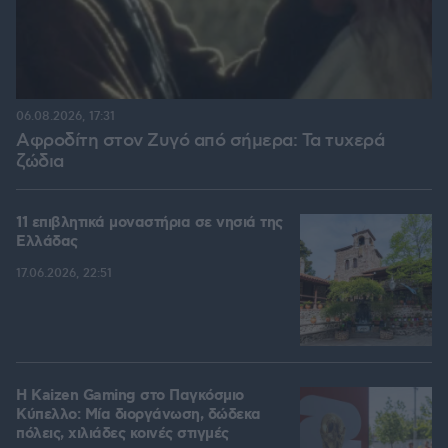
06.08.2026, 17:31
Αφροδίτη στον Ζυγό από σήμερα: Τα τυχερά
ζώδια
11 επιβλητικά μοναστήρια σε νησιά της
Ελλάδας
17.06.2026, 22:51
H Kaizen Gaming στο Παγκόσμιο
Kύπελλο: Μία διοργάνωση, δώδεκα
πόλεις, χιλιάδες κοινές στιγμές