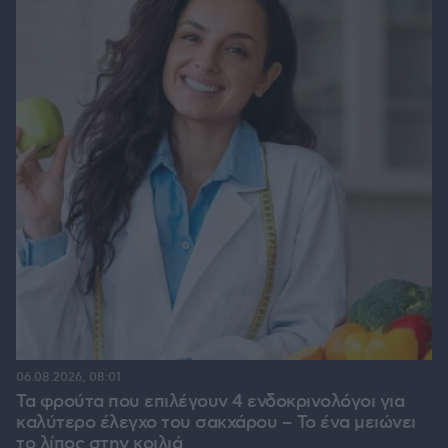
06.08.2026, 08:01
Τα φρούτα που επιλέγουν 4 ενδοκρινολόγοι για
καλύτερο έλεγχο του σακχάρου – Το ένα μειώνει
το λίπος στην κοιλιά