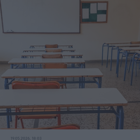
19.05.2026, 18:03