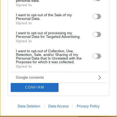
personal data.
grant or deny consent to Google and its third-party tags to
Opted In
use your data for below specified purposes in below Google
consent section.
I want to opt-out of the Sale of my
Personal Data.
Opted In
I want to opt-out of processing my
Personal Data for Targeted Advertising.
Opted In
06.08.2026, 20:03
I want to opt-out of Collection, Use,
Retention, Sale, and/or Sharing of my
Αριστοτέλης Δαμίγος: Σε κλίμα οδύνης έγινε η
Personal Data that Is Unrelated with the
αποτέφρωση του συντονιστή που σκοτώθηκε
Purposes for which it was collected.
Opted In
μετά τη σύγκρουση ελικοπτέρων στην Ψάθα,
φωτογραφίες
Google consents
CONFIRM
Γιώργος Παράσχος: Χαμογελαστός,
δίνει τη μάχη του με τον καρκίνο,
μπήκε στο νοσοκομείο για νέα
θεραπεία
Data Deletion
Data Access
Privacy Policy
49
06.08.2026, 18:00