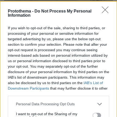
Protothema -
Do Not Process My Personal
Information
06.08.2026, 21:23
If you wish to opt-out of the sale, sharing to third parties, or
Πώς έγινε η τραγωδία με την νεκρή μητέρα στα
processing of your personal or sensitive information for
Μάλια: Βούτηξε για να βοηθήσει τη φίλη της και
targeted advertising by us, please use the below opt-out
πνίγηκε, τα παιδιά φώναζαν για βοήθεια
section to confirm your selection. Please note that after your
opt-out request is processed you may continue seeing
interest-based ads based on personal information utilized by
us or personal information disclosed to third parties prior to
your opt-out. You may separately opt-out of the further
disclosure of your personal information by third parties on the
IAB’s list of downstream participants. This information may
also be disclosed by us to third parties on the
IAB’s List of
Downstream Participants
that may further disclose it to other
third parties.
Please note that this website/app uses one or more Google
Personal Data Processing Opt Outs
services and may gather and store information including but
not limited to your visit or usage behaviour. You may click to
I want to opt-out of the Sharing of my