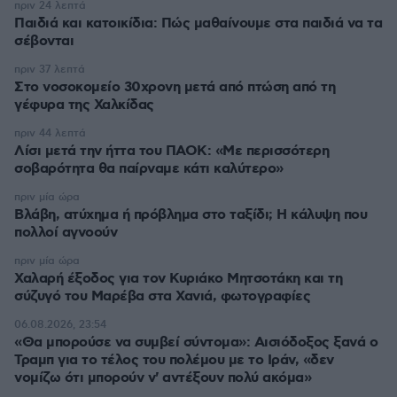
πριν 24 λεπτά
Παιδιά και κατοικίδια: Πώς μαθαίνουμε στα παιδιά να τα
σέβονται
πριν 37 λεπτά
Στο νοσοκομείο 30χρονη μετά από πτώση από τη
γέφυρα της Χαλκίδας
πριν 44 λεπτά
Λίσι μετά την ήττα του ΠΑΟΚ: «Με περισσότερη
σοβαρότητα θα παίρναμε κάτι καλύτερο»
πριν μία ώρα
Βλάβη, ατύχημα ή πρόβλημα στο ταξίδι; Η κάλυψη που
πολλοί αγνοούν
πριν μία ώρα
Χαλαρή έξοδος για τον Κυριάκο Μητσοτάκη και τη
σύζυγό του Μαρέβα στα Χανιά, φωτογραφίες
06.08.2026, 23:54
«Θα μπορούσε να συμβεί σύντομα»: Αισιόδοξος ξανά ο
Τραμπ για το τέλος του πολέμου με το Ιράν, «δεν
νομίζω ότι μπορούν ν' αντέξουν πολύ ακόμα»