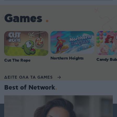
Games
Northern Heights
Candy Bub
Cut The Rope
ΔΕΙΤΕ ΟΛΑ ΤΑ GAMES
Best of Network