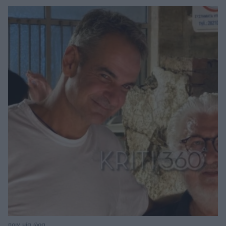
πριν μία ώρα