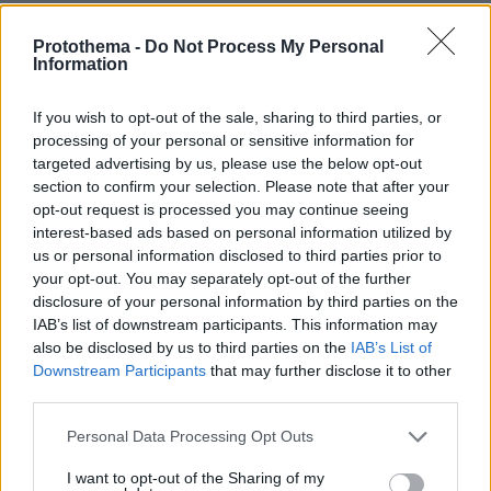
Protothema -
Do Not Process My Personal
Information
protothema.gr στο Google News
Ακολουθήστε το
και μάθετε πρώτοι όλες τις ειδήσεις
If you wish to opt-out of the sale, sharing to third parties, or
processing of your personal or sensitive information for
Ειδήσεις
Δείτε όλες τις τελευταίες
από την Ελλάδα
targeted advertising by us, please use the below opt-out
και τον Κόσμο, τη στιγμή που συμβαίνουν, στο
section to confirm your selection. Please note that after your
Protothema.gr
opt-out request is processed you may continue seeing
interest-based ads based on personal information utilized by
us or personal information disclosed to third parties prior to
Thema Insights
your opt-out. You may separately opt-out of the further
disclosure of your personal information by third parties on the
IAB’s list of downstream participants. This information may
also be disclosed by us to third parties on the
IAB’s List of
Downstream Participants
that may further disclose it to other
third parties.
Please note that this website/app uses one or more Google
Personal Data Processing Opt Outs
services and may gather and store information including but
not limited to your visit or usage behaviour. You may click to
I want to opt-out of the Sharing of my