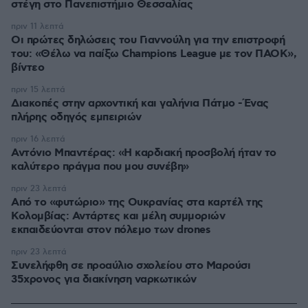
στέγη στο Πανεπιστήμιο Θεσσαλίας
πριν 11 λεπτά
Οι πρώτες δηλώσεις του Γιαννούλη για την επιστροφή
του: «Θέλω να παίξω Champions League με τον ΠΑΟΚ»,
βίντεο
πριν 15 λεπτά
Διακοπές στην αρχοντική και γαλήνια Πάτμο -Ένας
πλήρης οδηγός εμπειριών
πριν 16 λεπτά
Αντόνιο Μπαντέρας: «Η καρδιακή προσβολή ήταν το
καλύτερο πράγμα που μου συνέβη»
πριν 23 λεπτά
Από το «φυτώριο» της Ουκρανίας στα καρτέλ της
Κολομβίας: Αντάρτες και μέλη συμμοριών
εκπαιδεύονται στον πόλεμο των drones
πριν 23 λεπτά
Συνελήφθη σε προαύλιο σχολείου στο Μαρούσι
35χρονος για διακίνηση ναρκωτικών