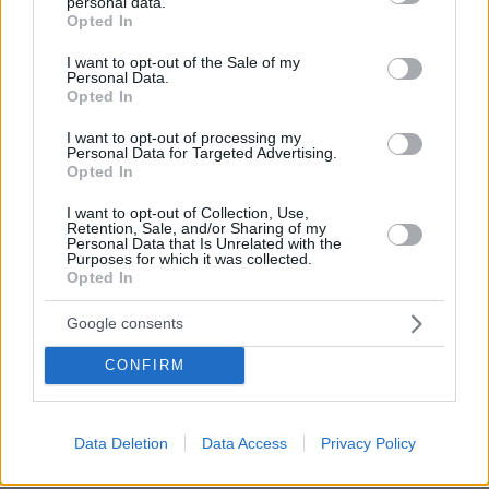
personal data.
grant or deny consent to Google and its third-party tags to
Opted In
use your data for below specified purposes in below Google
consent section.
I want to opt-out of the Sale of my
Personal Data.
Opted In
I want to opt-out of processing my
Personal Data for Targeted Advertising.
Opted In
I want to opt-out of Collection, Use,
Retention, Sale, and/or Sharing of my
Personal Data that Is Unrelated with the
Purposes for which it was collected.
Opted In
27.07.2026, 06:00
Το μέλλον της τεχνολογίας
Google consents
03.08.2026, 10:56
CONFIRM
Η Smart φοιτητική κατοικία στην καρδιά της Αθήνας
26.07.2026, 09:54
Data Deletion
Data Access
Privacy Policy
Επαγγελματική Εκπαίδευση & Εξειδίκευση: Το Mοντέλο που
σε Bάζει στην Aγορά Eργασίας