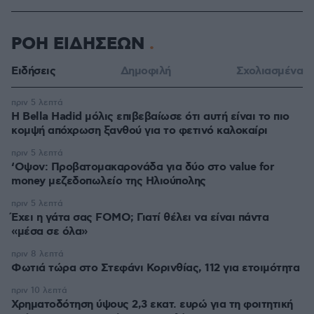
ΡΟΗ ΕΙΔΗΣΕΩΝ
Ειδήσεις
Δημοφιλή
Σχολιασμένα
πριν 5 λεπτά
Η Bella Hadid μόλις επιβεβαίωσε ότι αυτή είναι το πιο
κομψή απόχρωση ξανθού για το φετινό καλοκαίρι
πριν 5 λεπτά
‘Οψον: Προβατομακαρονάδα για δύο στο value for
money μεζεδοπωλείο της Ηλιούπολης
πριν 5 λεπτά
Έχει η γάτα σας FOMO; Γιατί θέλει να είναι πάντα
«μέσα σε όλα»
πριν 8 λεπτά
Φωτιά τώρα στο Στεφάνι Κορινθίας, 112 για ετοιμότητα
πριν 10 λεπτά
Χρηματοδότηση ύψους 2,3 εκατ. ευρώ για τη φοιτητική