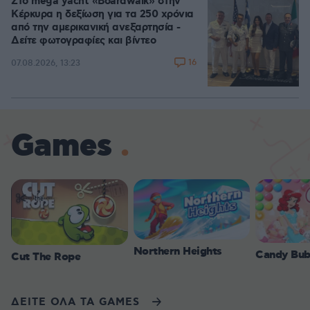
Στο mega yacht «Boardwalk» στην
Κέρκυρα η δεξίωση για τα 250 χρόνια
από την αμερικανική ανεξαρτησία -
Δείτε φωτογραφίες και βίντεο
16
07.08.2026, 13:23
Games
Northern Heights
Candy Bub
Cut The Rope
ΔΕΙΤΕ ΟΛΑ ΤΑ GAMES