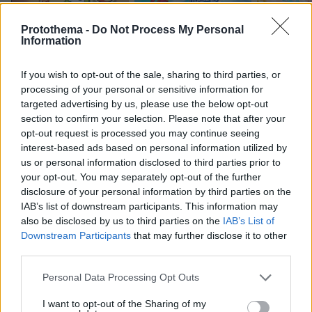
Protothema -
Do Not Process My Personal
Northern Heights
Candy Bub
Information
Cut The Rope
If you wish to opt-out of the sale, sharing to third parties, or
ΔΕΙΤΕ ΟΛΑ ΤΑ GAMES
processing of your personal or sensitive information for
targeted advertising by us, please use the below opt-out
Best of Network
section to confirm your selection. Please note that after your
opt-out request is processed you may continue seeing
interest-based ads based on personal information utilized by
us or personal information disclosed to third parties prior to
your opt-out. You may separately opt-out of the further
disclosure of your personal information by third parties on the
IAB’s list of downstream participants. This information may
also be disclosed by us to third parties on the
IAB’s List of
Downstream Participants
that may further disclose it to other
third parties.
Please note that this website/app uses one or more Google
Personal Data Processing Opt Outs
services and may gather and store information including but
not limited to your visit or usage behaviour. You may click to
I want to opt-out of the Sharing of my