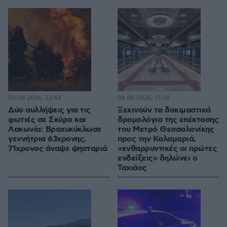
06.08.2026, 22:44
06.08.2026, 21:38
Δύο συλλήψεις για τις
Ξεκινούν τα δοκιμαστικά
φωτιές σε Σκύρο και
δρομολόγια της επέκτασης
Λακωνία: Βραχυκύκλωσε
του Μετρό Θεσσαλονίκης
γεννήτρια 63χρονης,
προς την Καλαμαριά,
71χρονος άναψε ψησταριά
«ενθαρρυντικές οι πρώτες
ενδείξεις» δηλώνει ο
Ταχιάος