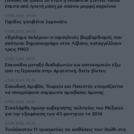
Πέθανε σε ηλικία 26 ετών η influencer Σίντνεϊ Τάουλ
έπειτα από τριετή μάχη με σπάνια μορφή καρκίνου
07.08.2026, 05:00
Γαρίδες γιουβέτσι λεμονάτο
07.08.2026, 04:54
«Έγκλημα πολέμου» ο ισραηλινός βομβαρδισμός που
σκότωσε δημοσιογράφο στον Λίβανο, καταγγέλλουν
τρεις ΜΚΟ
07.08.2026, 04:13
Επεισόδια μεταξύ διαδηλωτών και αστυνομικών έξω
από τη Γερουσία στην Αργεντινή, δείτε βίντεο
07.08.2026, 03:38
Σαουδική Αραβία, Τουρκία και Πακιστάν ετοιμάζονται
να υπογράψουν συμφωνία αμοιβαίας άμυνας
07.08.2026, 03:01
Συνελήφθη πρώην κυβερνήτης πολιτείας του Μεξικού
για την εξαφάνιση των 43 φοιτητών το 2014
07.08.2026, 02:35
Τουλάχιστον 11 τραυματίες σε επιθέσεις των Χούθι στη