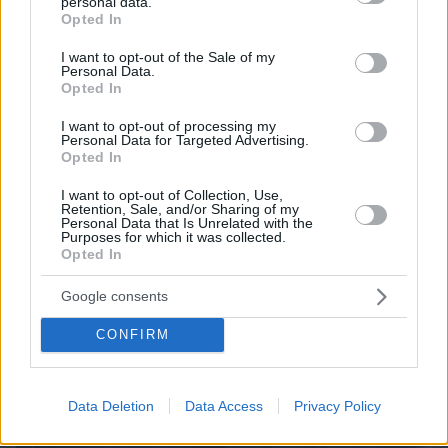
personal data.
grant or deny consent to Google and its third-party tags to
Opted In
use your data for below specified purposes in below Google
consent section.
I want to opt-out of the Sale of my
Personal Data.
Opted In
I want to opt-out of processing my
Personal Data for Targeted Advertising.
Opted In
06.08.2026, 08:01
I want to opt-out of Collection, Use,
Τα φρούτα που επιλέγουν 4 ενδοκρινολόγοι για
Retention, Sale, and/or Sharing of my
Personal Data that Is Unrelated with the
καλύτερο έλεγχο του σακχάρου – Το ένα μειώνει
Purposes for which it was collected.
το λίπος στην κοιλιά
Opted In
Google consents
CONFIRM
Data Deletion
Data Access
Privacy Policy