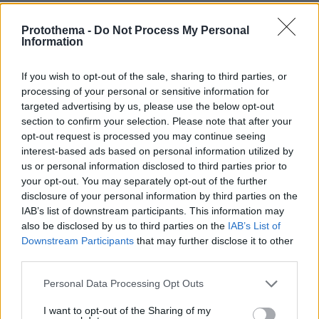
πριν 36 λεπτά
Τραγωδία στην Πάρο: Πνίγηκε 4χρονος σε πισίνα beach
Protothema -
Do Not Process My Personal
bar, βούτηξε ο μπάρμαν για να τον σώσει
Information
If you wish to opt-out of the sale, sharing to third parties, or
ΔΕΙΤΕ ΟΛΕΣ ΤΙΣ ΕΙΔΗΣΕΙΣ
processing of your personal or sensitive information for
targeted advertising by us, please use the below opt-out
section to confirm your selection. Please note that after your
opt-out request is processed you may continue seeing
ΤΑ ΠΙΟ ΔΗΜΟΦΙΛΗ
interest-based ads based on personal information utilized by
us or personal information disclosed to third parties prior to
your opt-out. You may separately opt-out of the further
disclosure of your personal information by third parties on the
IAB’s list of downstream participants. This information may
also be disclosed by us to third parties on the
IAB’s List of
Downstream Participants
that may further disclose it to other
third parties.
Please note that this website/app uses one or more Google
Personal Data Processing Opt Outs
services and may gather and store information including but
not limited to your visit or usage behaviour. You may click to
I want to opt-out of the Sharing of my