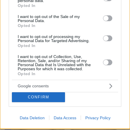
personal data.
grant or deny consent to Google and its third-party tags to
Opted In
use your data for below specified purposes in below Google
consent section.
I want to opt-out of the Sale of my
Personal Data.
Opted In
I want to opt-out of processing my
Personal Data for Targeted Advertising.
Opted In
I want to opt-out of Collection, Use,
Retention, Sale, and/or Sharing of my
08.08.2026, 18:08
Personal Data that Is Unrelated with the
Purposes for which it was collected.
Μυστήριο 3.500 ετών στη Σαντορίνη: Ο 15χρονος
Opted In
που δεν πρόλαβε να ξεφύγει από το τσουνάμι
μπορεί ν' αλλάξει τη χρονολογία της μεγάλης
Google consents
έκρηξης
CONFIRM
Data Deletion
Data Access
Privacy Policy