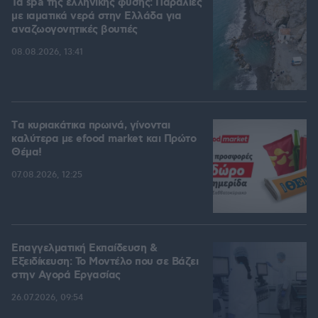
Τα spa της ελληνικής φύσης: Παραλίες
με ιαματικά νερά στην Ελλάδα για
αναζωογονητικές βουτιές
08.08.2026, 13:41
Tα κυριακάτικα πρωινά, γίνονται
καλύτερα με efood market και Πρώτο
Θέμα!
07.08.2026, 12:25
Επαγγελματική Εκπαίδευση &
Εξειδίκευση: Το Mοντέλο που σε Bάζει
στην Aγορά Eργασίας
26.07.2026, 09:54