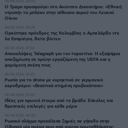
08.08.2026, 03:00
Ο Τραμπ προσφεύγει στο Ανώτατο Δικαστήριο: «Εθνική
ντροπή» το μπλόκο στην αίθουσα χορού του Λευκού
Οίκου
08.08.2026, 02:28
Ορκίστηκε πρόεδρος της Κολομβίας ο Αμπελάρδο ντε
λα Εσπριέγια, δείτε βίντεο
08.08.2026, 01:56
Αποκαλύψεις Telegraph για τον Ινφαντίνο: Η εξαψήφια
αποζημίωση σε πρώην εργαζόμενη της UEFA και η
φερόμενη σχέση τους
08.08.2026, 01:25
Ρωσία για το drone με εκρηκτικά σε γερμανικό
αεροδρόμιο: «Βιαστικά στημένη προβοκάτσια»
08.08.2026, 01:00
Ιδέες για πρωινό έτοιμο από το βράδυ: Εύκολες και
θρεπτικές επιλογές για κάθε μέρα
08.08.2026, 00:50
Ρωσικό πλήγμα προκάλεσε ζημιές σε γήπεδο στην
Οδησσό μία ημέρα πριν από αγώνα πρωταθλήματος,