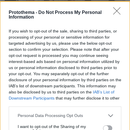
Protothema -
Do Not Process My Personal
Information
If you wish to opt-out of the sale, sharing to third parties, or
processing of your personal or sensitive information for
targeted advertising by us, please use the below opt-out
section to confirm your selection. Please note that after your
opt-out request is processed you may continue seeing
interest-based ads based on personal information utilized by
us or personal information disclosed to third parties prior to
your opt-out. You may separately opt-out of the further
disclosure of your personal information by third parties on the
IAB’s list of downstream participants. This information may
also be disclosed by us to third parties on the
IAB’s List of
Downstream Participants
that may further disclose it to other
third parties.
07.08.2026, 15:59
Είδος υπό εξαφάνιση οι υπερπολύτεκνοι στην
Please note that this website/app uses one or more Google
Personal Data Processing Opt Outs
Ελλάδα που γερνάει: Τα... δύο ταψιά μεσημεριανό,
services and may gather and store information including but
τα επιδόματα, η καθημερινότητά τους
not limited to your visit or usage behaviour. You may click to
I want to opt-out of the Sharing of my