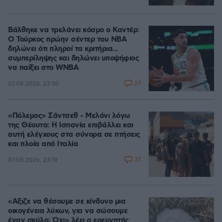
Βάλθηκε να τρελάνει κόσμο ο Καντέρ:
Ο Τούρκος πρώην σέντερ του NBA
δηλώνει ότι πληροί τα κριτήρια...
συμπερίληψης και δηλώνει υποψήφιος
να παίξει στο WNBA
27
07.08.2026, 23:30
«Πόλεμος» Σάντσεθ - Μελόνι λόγω
της Θέουτα: Η Ισπανία επιβάλλει και
αυτή ελέγχους στα σύνορα σε πτήσεις
και πλοία από Ιταλία
37
07.08.2026, 23:19
«Άξιζε να θέσουμε σε κίνδυνο μια
οικογένεια λύκων, για να σώσουμε
έναν σκύλο; Όχι» λέει ο ερευνητής