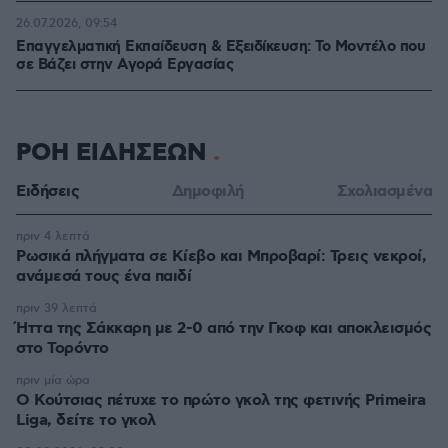
26.07.2026, 09:54
Επαγγελματική Εκπαίδευση & Εξειδίκευση: Το Mοντέλο που
σε Bάζει στην Aγορά Eργασίας
ΡΟΗ ΕΙΔΗΣΕΩΝ
Ειδήσεις
Δημοφιλή
Σχολιασμένα
πριν 4 λεπτά
Ρωσικά πλήγματα σε Κίεβο και Μπροβαρί: Τρεις νεκροί,
ανάμεσά τους ένα παιδί
πριν 39 λεπτά
Ήττα της Σάκκαρη με 2-0 από την Γκοφ και αποκλεισμός
στο Τορόντο
πριν μία ώρα
Ο Κούτσιας πέτυχε το πρώτο γκολ της φετινής Primeira
Liga, δείτε το γκολ