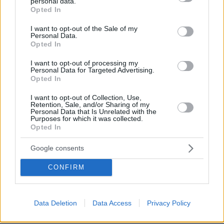
personal data.
grant or deny consent to Google and its third-party tags to
Opted In
use your data for below specified purposes in below Google
consent section.
I want to opt-out of the Sale of my
Personal Data.
Opted In
I want to opt-out of processing my
Personal Data for Targeted Advertising.
Opted In
I want to opt-out of Collection, Use,
Retention, Sale, and/or Sharing of my
Personal Data that Is Unrelated with the
Purposes for which it was collected.
Opted In
Google consents
CONFIRM
Data Deletion
Data Access
Privacy Policy