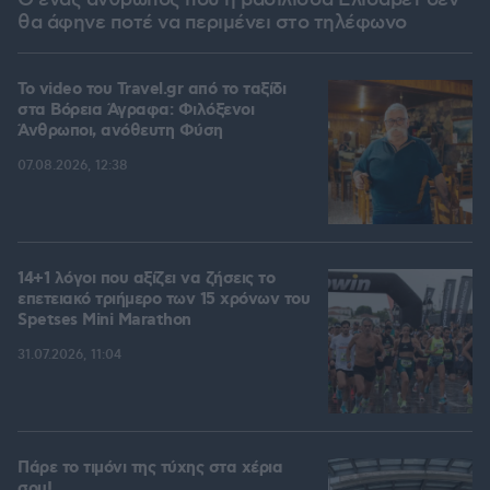
Ο ένας άνθρωπος που η βασίλισσα Ελισάβετ δεν
θα άφηνε ποτέ να περιμένει στο τηλέφωνο
To video του Travel.gr από το ταξίδι
στα Βόρεια Άγραφα: Φιλόξενοι
Άνθρωποι, ανόθευτη Φύση
07.08.2026, 12:38
14+1 λόγοι που αξίζει να ζήσεις το
επετειακό τριήμερο των 15 χρόνων του
Spetses Mini Marathon
31.07.2026, 11:04
Πάρε το τιμόνι της τύχης στα χέρια
σου!