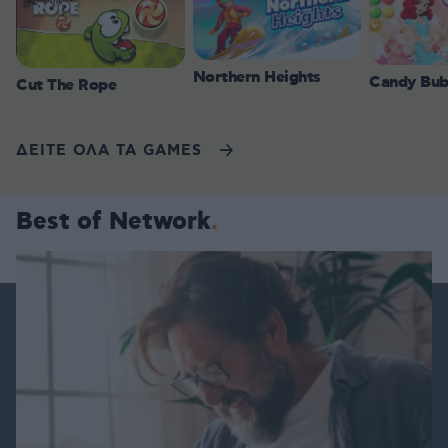
Northern Heights
Candy Bub
Cut The Rope
ΔΕΙΤΕ ΟΛΑ ΤΑ GAMES
Best of Network