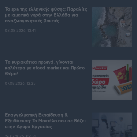
Τα spa της ελληνικής φύσης: Παραλίες
με ιαματικά νερά στην Ελλάδα για
αναζωογονητικές βουτιές
08.08.2026, 13:41
Tα κυριακάτικα πρωινά, γίνονται
καλύτερα με efood market και Πρώτο
Θέμα!
07.08.2026, 12:25
Επαγγελματική Εκπαίδευση &
Εξειδίκευση: Το Mοντέλο που σε Bάζει
στην Aγορά Eργασίας
26.07.2026, 09:54