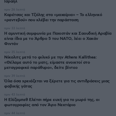
Ισραήλ
πριν 26 λεπτά
Καρέτσας και Τζόλης στα «μαχαίρια» – Το ελληνικό
«ραντεβού» που κλέβει την παράσταση
πριν 33 λεπτά
Η αμυντική συμφωνία με Πακιστάν και Σαουδική Αραβία
είναι ίδια με το Άρθρο 5 του ΝΑΤΟ, λέει ο Χακάν
Φιντάν
πριν 35 λεπτά
Νίκολιτς μετά το φιλικό με την Athens Kallithea:
«Θέλαμε αυτό το ματς, είμαστε ανοικτοί στο
μεταγραφικό παράθυρο», δείτε βίντεο
πριν 39 λεπτά
Όλα όσα χρειάζεται να ξέρετε για τις αντιδράσεις μιας
φοβικής γάτας
πριν 43 λεπτά
Η Ελίζαμπεθ Ελέτσι πήρε ευχή για το μωρό της, οι
φωτογραφίες από τον Άγιο Νεκτάριο
πριν 44 λεπτά