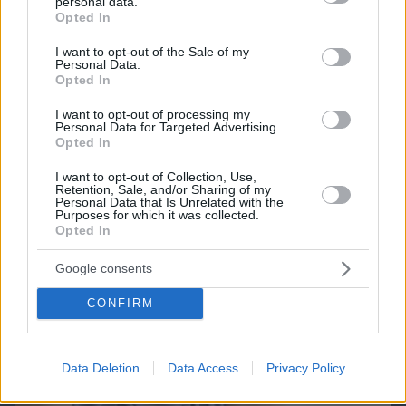
personal data.
grant or deny consent to Google and its third-party tags to
Opted In
use your data for below specified purposes in below Google
consent section.
I want to opt-out of the Sale of my
Personal Data.
Northern Heights
Candy Bub
Cut The Rope
Opted In
I want to opt-out of processing my
Personal Data for Targeted Advertising.
ΔΕΙΤΕ ΟΛΑ ΤΑ GAMES
Opted In
Best of Network
I want to opt-out of Collection, Use,
Retention, Sale, and/or Sharing of my
Personal Data that Is Unrelated with the
Purposes for which it was collected.
Opted In
Google consents
CONFIRM
Data Deletion
Data Access
Privacy Policy