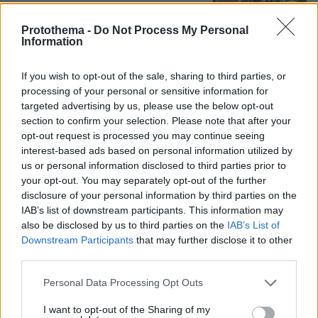
σκηνικό στη Μαδέιρα, χιλιάδες έξω
από εκκλησία περίμεναν τον γάμο του
Protothema -
Do Not Process My Personal
Ρονάλντο και είδαν άλλο ζευγάρι, η
Information
αντίδραση του Πορτογάλου σταρ
8
08.08.2026, 21:05
If you wish to opt-out of the sale, sharing to third parties, or
processing of your personal or sensitive information for
targeted advertising by us, please use the below opt-out
Συνετρίβη πυροσβεστικό ελικόπτερο
section to confirm your selection. Please note that after your
ενώ επιχειρούσε σε μεγάλη δασική
opt-out request is processed you may continue seeing
πυρκαγιά στη Γιούτα
interest-based ads based on personal information utilized by
us or personal information disclosed to third parties prior to
1
08.08.2026, 09:34
your opt-out. You may separately opt-out of the further
disclosure of your personal information by third parties on the
IAB’s list of downstream participants. This information may
also be disclosed by us to third parties on the
IAB’s List of
Downstream Participants
that may further disclose it to other
Games
third parties.
Please note that this website/app uses one or more Google
Personal Data Processing Opt Outs
services and may gather and store information including but
not limited to your visit or usage behaviour. You may click to
I want to opt-out of the Sharing of my