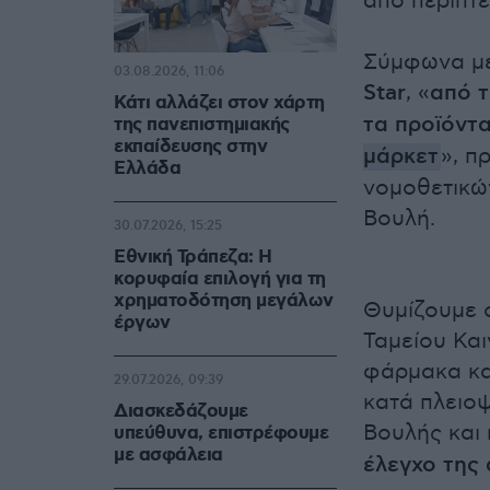
από περίπτε
Σύμφωνα με
03.08.2026, 11:06
Star
, «
από 
Κάτι αλλάζει στον χάρτη
τα προϊόντ
της πανεπιστημιακής
εκπαίδευσης στην
μάρκετ
», π
Ελλάδα
νομοθετικώ
Βουλή.
30.07.2026, 15:25
Εθνική Τράπεζα: Η
κορυφαία επιλογή για τη
χρηματοδότηση μεγάλων
Θυμίζουμε ό
έργων
Ταμείου Κα
φάρμακα και
29.07.2026, 09:39
κατά πλειο
Διασκεδάζουμε
Βουλής και
υπεύθυνα, επιστρέφουμε
με ασφάλεια
έλεγχο της