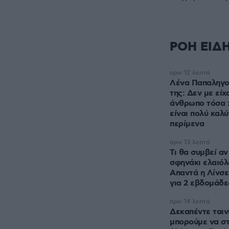
ΡΟΗ ΕΙΔ
πριν 12 λεπτά
Λένα Παπαληγο
της: Δεν με είχ
άνθρωπο τόσα χ
είναι πολύ καλύ
περίμενα
πριν 13 λεπτά
Τι θα συμβεί αν
σφηνάκι ελαιόλ
Απαντά η Λίνσε
για 2 εβδομάδε
πριν 14 λεπτά
Δεκαπέντε ταιν
μπορούμε να σ