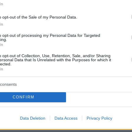
η
δημιουργία ειδικού Ψηφιακού Μητρώου
In
οϊόντων Κάνναβης
στο Υπουργείο Υγείας.
o opt-out of the Sale of my Personal Data.
In
νέας ρύθμισης είναι ο
αυστηρότερος έλεγχος
στικής
αλυσίδας και η παρακολούθηση της
to opt-out of processing my Personal Data for Targeted
ing.
ς των συγκεκριμένων προϊόντων στην αγορά.
In
o opt-out of Collection, Use, Retention, Sale, and/or Sharing
για τους ανήλικους
ersonal Data that Is Unrelated with the Purposes for which it
lected.
In
ική παρέμβαση έρχεται μετά από
περιστατικά
ς προϊόντων κάνναβης, όπως
ζελεδάκια
και
consents
λαια
, από
ανήλικους μαθητές
, τα οποία
CONFIRM
έντονη ανησυχία στις αρχές και στο
γείας.
Data Deletion
Data Access
Privacy Policy