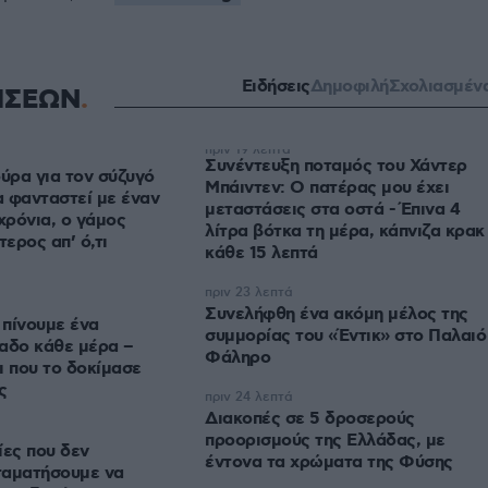
Ειδήσεις
Δημοφιλή
Σχολιασμέν
ΗΣΕΩΝ
πριν 19 λεπτά
Συνέντευξη ποταμός του Χάντερ
ύρα για τον σύζυγό
Μπάιντεν: Ο πατέρας μου έχει
α φανταστεί με έναν
μεταστάσεις στα οστά - Έπινα 4
ρόνια, ο γάμος
λίτρα βότκα τη μέρα, κάπνιζα κρακ
τερος απ’ ό,τι
κάθε 15 λεπτά
πριν 23 λεπτά
Συνελήφθη ένα ακόμη μέλος της
 πίνουμε ένα
συμμορίας του «Έντικ» στο Παλαιό
αδο κάθε μέρα –
Φάληρο
ι που το δοκίμασε
ς
πριν 24 λεπτά
Διακοπές σε 5 δροσερούς
προορισμούς της Ελλάδας, με
ίες που δεν
έντονα τα χρώματα της Φύσης
ταματήσουμε να