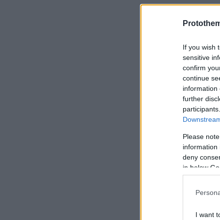
Protothe
If you wish 
sensitive in
confirm you
continue se
information 
further disc
participants
Downstream 
Please note
information 
Οι βασικέ
deny consent
in below Go
Μεταξύ των
η
απαγόρευ
Persona
από περίπτε
I want t