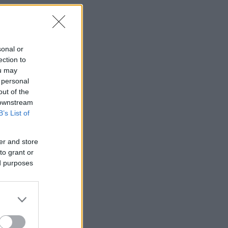
sonal or
ection to
ou may
 personal
out of the
 downstream
B’s List of
er and store
to grant or
ed purposes
ι