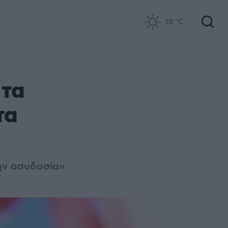
35
°C
 τα
τα
ην ασυδοσία»