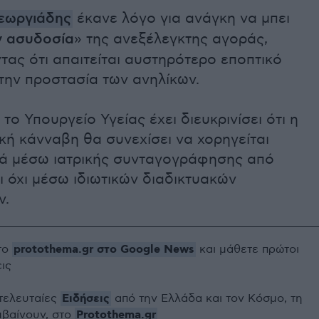
εωργιάδης
έκανε λόγο για ανάγκη να μπει
ν ασυδοσία
» της ανεξέλεγκτης αγοράς,
τας ότι απαιτείται αυστηρότερο εποπτικό
 την προστασία των ανηλίκων.
το Υπουργείο Υγείας έχει διευκρινίσει ότι η
ή κάνναβη θα συνεχίσει να χορηγείται
κά μέσω ιατρικής συνταγογράφησης από
ι όχι μέσω ιδιωτικών διαδικτυακών
ν.
protothema.gr στο Google News
το
και μάθετε πρώτοι
εις
Ειδήσεις
 τελευταίες
από την Ελλάδα και τον Κόσμο, τη
Protothema.gr
μβαίνουν, στο