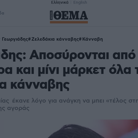
Ελληνικά
English
δα
 Γεωργιάδης
Ζελεδάκια κάνναβης
Κάνναβη
δης: Αποσύρονται από
ρα και μίνι μάρκετ όλα 
τα κάνναβης
ίας έκανε λόγο για ανάγκη να μπει «τέλος στ
ης αγοράς