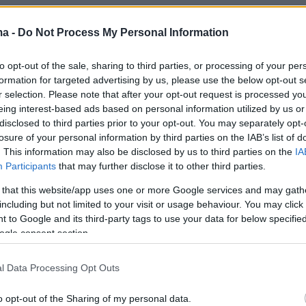
ma -
Do Not Process My Personal Information
to opt-out of the sale, sharing to third parties, or processing of your per
formation for targeted advertising by us, please use the below opt-out s
r selection. Please note that after your opt-out request is processed y
eing interest-based ads based on personal information utilized by us or
disclosed to third parties prior to your opt-out. You may separately opt-
losure of your personal information by third parties on the IAB’s list of
. This information may also be disclosed by us to third parties on the
IA
Participants
that may further disclose it to other third parties.
 that this website/app uses one or more Google services and may gath
including but not limited to your visit or usage behaviour. You may click 
ς αλλαγές
 to Google and its third-party tags to use your data for below specifi
ogle consent section.
 βασικών προβλέψεων του
νέου πλαισίου
είνα
ση λιανικής πώλησης προϊόντων
κάνναβης
l Data Processing Opt Outs
ρα, μίνι μάρκετ και αυτόματους πωλητές
,
o opt-out of the Sharing of my personal data.