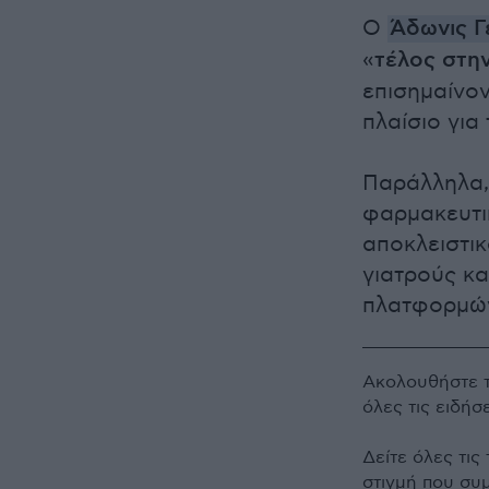
Ο
Άδωνις Γ
«
τέλος στη
επισημαίνον
πλαίσιο για
Παράλληλα, 
φαρμακευτικ
αποκλειστι
γιατρούς κα
πλατφορμώ
Ακολουθήστε 
όλες τις ειδήσ
Δείτε όλες τις
στιγμή που συ