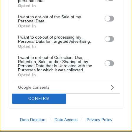
personal data.
grant or deny consent to Google and its third-party tags to
Opted In
use your data for below specified purposes in below Google
consent section.
I want to opt-out of the Sale of my
Personal Data.
Opted In
I want to opt-out of processing my
Personal Data for Targeted Advertising.
Opted In
I want to opt-out of Collection, Use,
Retention, Sale, and/or Sharing of my
Personal Data that Is Unrelated with the
Purposes for which it was collected.
Opted In
Google consents
CONFIRM
06.08.2026, 15:36
Η απουσία μέσα στη νύχτα και η λεπτομέρεια στα
μηνύματα: Πώς η σύζυγος του Αφγανού ξεκίνησε
να τον υποπτεύεται για τη δολοφονία της
Data Deletion
Data Access
Privacy Policy
Βρετανίδας στην Κυψέλη