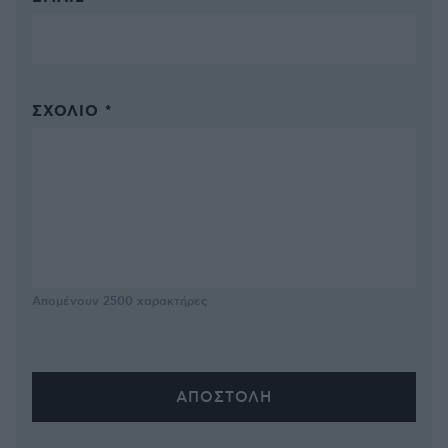
ΣΧΌΛΙΟ *
Απομένουν
2500
χαρακτήρες