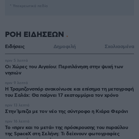
* Υποχρεωτικά πεδία
ΡΟΗ ΕΙΔΗΣΕΩΝ
Ειδήσεις
Δημοφιλή
Σχολιασμένα
πριν 5 λεπτά
Οι Xώρες του Αιγαίου: Περιπλάνηση στην ψυχή των
νησιών
πριν 9 λεπτά
Η Τραμπζονσπόρ ανακοίνωσε και επίσημα τη μεταγραφή
του Σαλάχ: Θα παίρνει 17 εκατομμύρια τον χρόνο
πριν 13 λεπτά
Στην Ίμπιζα με τον νέο της σύντροφο η Κιάρα Φεράνι
πριν 16 λεπτά
Το «πριν και το μετά» της πρόσκρουσης του πυραύλου
της SpaceX στη Σελήνη: Τι δείχνουν φωτογραφίες