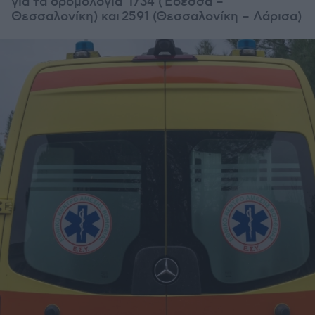
για τα δρομολόγια 1734 (Έδεσσα –
Θεσσαλονίκη) και
2591 (Θεσσαλονίκη – Λάρισα)