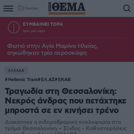
Games
ΣΥΜΒΑΙΝΕΙ ΤΩΡΑ
πριν μία ώρα
Φωτιά στην Aγία Μαρίνα Ηλείας,
σηκώθηκαν τρία αεροσκάφη
ΕΛΛΑΔΑ
Hellenic Train
ΕΛ.ΑΣ
ΕΚΑΒ
Τραγωδία στη Θεσσαλονίκη:
Νεκρός άνδρας που πετάχτηκε
μπροστά σε εν κινήσει τρένο
Διακόπηκε η σιδηροδρομική κυκλοφορία στο
τμήμα Θεσσαλονίκη – Σίνδος - Kαθυστερήσεις