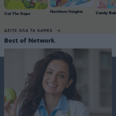
Northern Heights
Candy Bub
Cut The Rope
ΔΕΙΤΕ ΟΛΑ ΤΑ GAMES
Best of Network