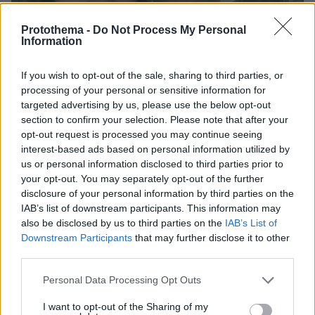
Protothema -
Do Not Process My Personal
Information
If you wish to opt-out of the sale, sharing to third parties, or
processing of your personal or sensitive information for
targeted advertising by us, please use the below opt-out
section to confirm your selection. Please note that after your
opt-out request is processed you may continue seeing
interest-based ads based on personal information utilized by
us or personal information disclosed to third parties prior to
06.08.2026, 12:32
your opt-out. You may separately opt-out of the further
Η αποκαλυπτική κατάθεση της συζύγου του
disclosure of your personal information by third parties on the
Αφγανού: Πώς γνωρίσαμε τη Λίσα, γιατί
IAB’s list of downstream participants. This information may
υποψιάστηκα ότι ήταν το πτώμα στη βαλίτσα
also be disclosed by us to third parties on the
IAB’s List of
Downstream Participants
that may further disclose it to other
third parties.
Please note that this website/app uses one or more Google
Personal Data Processing Opt Outs
services and may gather and store information including but
not limited to your visit or usage behaviour. You may click to
I want to opt-out of the Sharing of my