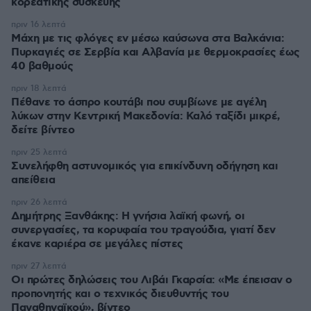
κορεατικής συσκευής
πριν 16 λεπτά
Μάχη με τις φλόγες εν μέσω καύσωνα στα Βαλκάνια:
Πυρκαγιές σε Σερβία και Αλβανία με θερμοκρασίες έως
40 βαθμούς
πριν 18 λεπτά
Πέθανε το άσπρο κουτάβι που συμβίωνε με αγέλη
λύκων στην Κεντρική Μακεδονία: Καλό ταξίδι μικρέ,
δείτε βίντεο
πριν 25 λεπτά
Συνελήφθη αστυνομικός για επικίνδυνη οδήγηση και
απείθεια
πριν 26 λεπτά
Δημήτρης Ξανθάκης: Η γνήσια λαϊκή φωνή, οι
συνεργασίες, τα κορυφαία του τραγούδια, γιατί δεν
έκανε καριέρα σε μεγάλες πίστες
πριν 27 λεπτά
Οι πρώτες δηλώσεις του Λιβάι Γκαρσία: «Με έπεισαν ο
προπονητής και ο τεχνικός διευθυντής του
Παναθηναϊκού», βίντεο