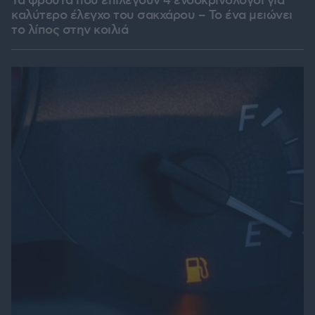
Τα φρούτα που επιλέγουν 4 ενδοκρινολόγοι για
καλύτερο έλεγχο του σακχάρου – Το ένα μειώνει
το λίπος στην κοιλιά