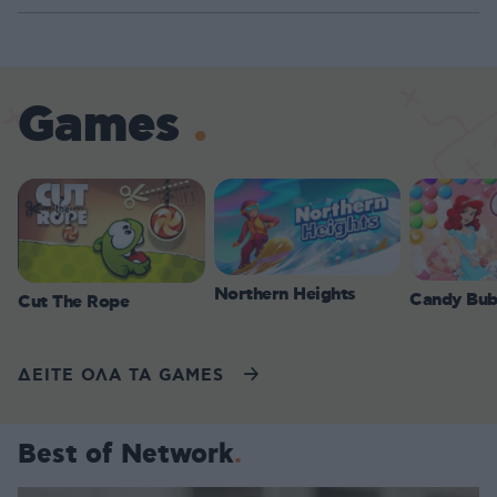
Games
Northern Heights
Candy Bub
Cut The Rope
ΔΕΙΤΕ ΟΛΑ ΤΑ GAMES
Best of Network