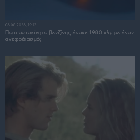
06.08.2026, 19:12
Ποιο αυτοκίνητο βενζίνης έκανε 1.980 χλμ με έναν
ανεφοδιασμό;