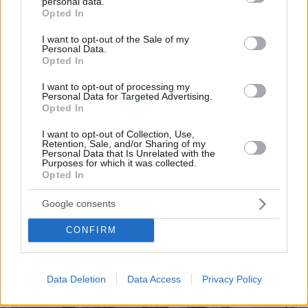
personal data.
grant or deny consent to Google and its third-party tags to
Στη ΓΑΔΑ κρατείται η 46χρονη που κατηγορείται
Opted In
use your data for below specified purposes in below Google
για την επίθεση στη Marfin, δείτε βίντεο και
consent section.
I want to opt-out of the Sale of my
φωτογραφίες
Personal Data.
Opted In
I want to opt-out of processing my
Personal Data for Targeted Advertising.
Opted In
I want to opt-out of Collection, Use,
Retention, Sale, and/or Sharing of my
Personal Data that Is Unrelated with the
Purposes for which it was collected.
Opted In
Google consents
CONFIRM
Data Deletion
Data Access
Privacy Policy