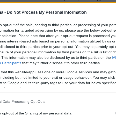
ma -
Do Not Process My Personal Information
αντιληπτός από την ίδια, επιχείρησε να
ι την συσκευή του κινητού τηλεφώνου
to opt-out of the sale, sharing to third parties, or processing of your per
ν αρχικά στην τουαλέτα και στη συνέχεια στο
formation for targeted advertising by us, please use the below opt-out s
r selection. Please note that after your opt-out request is processed y
eing interest-based ads based on personal information utilized by us or
disclosed to third parties prior to your opt-out. You may separately opt-
ου πραγματοποιήθηκε στην οικία του,
losure of your personal information by third parties on the IAB’s list of
κπροσώπου δικαστικής Αρχής, βρέθηκαν και
. This information may also be disclosed by us to third parties on the
IA
Participants
that may further disclose it to other third parties.
καν
ηλεκτρονικοί υπολογιστές
και
φορητές
αποθήκευσης ψηφιακών δεδομένων
.
 that this website/app uses one or more Google services and may gath
including but not limited to your visit or usage behaviour. You may click 
 to Google and its third-party tags to use your data for below specifi
ogle consent section.
υψε από την έως τώρα ανάλυση, υπάρχει
όνων-φωτογραφιών και βίντεο
που
l Data Processing Opt Outs
ν γυναίκες ή μέρη γυναικείων σωμάτων με
o opt-out of the Sharing of my personal data.
μαγιό, αλλά και γυμνές, εμφανώς τραβηγμένε