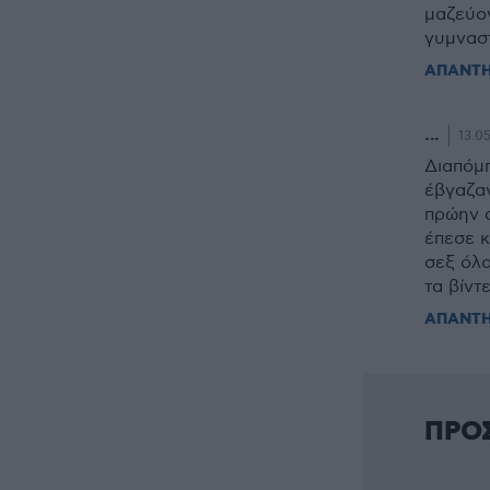
μαζεύον
γυμνασ
ΑΠΑΝΤ
...
13.05
Διαπόμπ
έβγαζα
πρώην α
έπεσε κ
σεξ όλο
τα βίντ
ΑΠΑΝΤ
ΠΡΟ