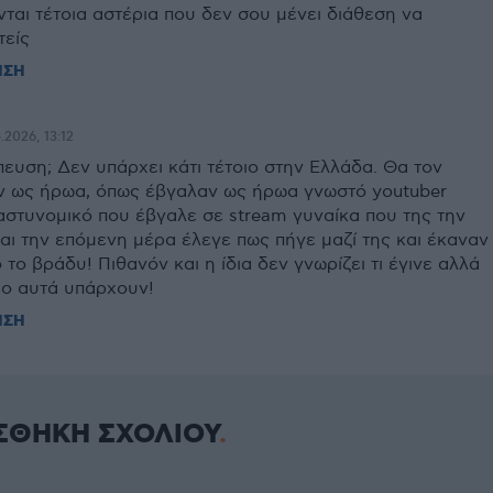
ται τέτοια αστέρια που δεν σου μένει διάθεση να
τείς
ΗΣΗ
.2026, 13:12
ευση; Δεν υπάρχει κάτι τέτοιο στην Ελλάδα. Θα τον
ν ως ήρωα, όπως έβγαλαν ως ήρωα γνωστό youtuber
στυνομικό που έβγαλε σε stream γυναίκα που της την
αι την επόμενη μέρα έλεγε πως πήγε μαζί της και έκαναν
 το βράδυ! Πιθανόν και η ίδια δεν γνωρίζει τι έγινε αλλά
εο αυτά υπάρχουν!
ΗΣΗ
ΣΘΗΚΗ ΣΧΟΛΙΟΥ