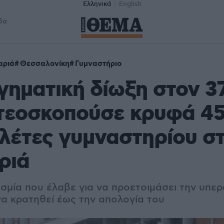
Ελληνικά
English
δα
αριά
Θεσσαλονίκη
Γυμναστήριο
ηματική δίωξη στον 3
ντεοσκοπούσε κρυφά 4
λέτες γυμναστηρίου σ
ριά
σμία που έλαβε για να προετοιμάσει την υπε
α κρατηθεί έως την απολογία του