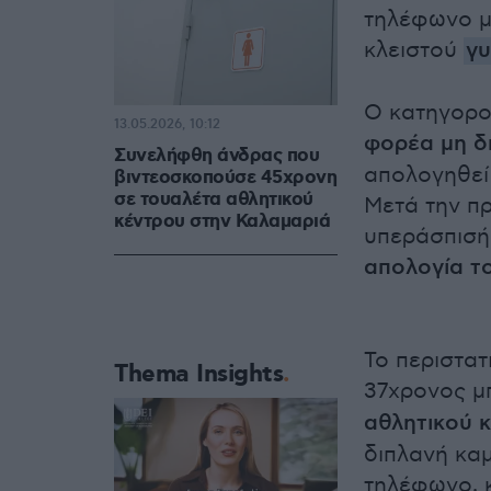
τηλέφωνο μ
κλειστού
γυ
Ο κατηγορο
13.05.2026, 10:12
φορέα μη δ
Συνελήφθη άνδρας που
απολογηθεί
βιντεοσκοπούσε 45χρονη
σε τουαλέτα αθλητικού
Μετά την πρ
κέντρου στην Καλαμαριά
υπεράσπισή
απολογία τ
Το περιστατ
Thema Insights
37χρονος μπ
αθλητικού 
διπλανή καμ
τηλέφωνο, κ