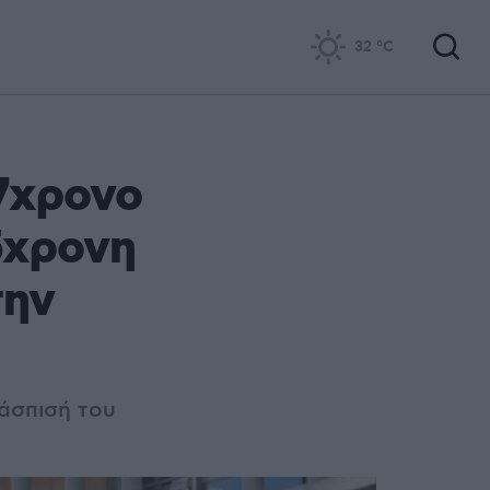
32
°C
7χρονο
5χρονη
την
ράσπισή του