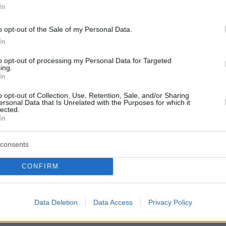
In
ς, τουαλέτες και Μέσα Μαζικής Μεταφοράς,
νητό τηλέφωνο είτε από κρυφή κάμερα/
o opt-out of the Sale of my Personal Data.
α, ενέργειες που οι γυναίκες προφανώς
In
to opt-out of processing my Personal Data for Targeted
ing.
In
ον λόγο η εισαγγελέας ζήτησε να εξαχθούν
o opt-out of Collection, Use, Retention, Sale, and/or Sharing
στε να σχηματιστεί
ξεχωριστή δικογραφία
γι
ersonal Data that Is Unrelated with the Purposes for which it
lected.
ουστικό υλικό που κατείχε ο κατηγορούμενος.
In
ι ότι το σύνολο των κατασχεθέντων αρχείων
consents
ν αρμόδια εγκληματολογική υπηρεσία για
CONFIRM
εργαστηριακή εξέταση.
Data Deletion
Data Access
Privacy Policy
protothema.gr στο Google News
το
και μάθετε πρώτοι
εις