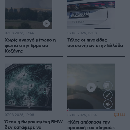
07.08.2026, 19:44
07.08.2026, 19:08
Χωρίς ενεργό μέτωπο η
Τέλος οι πινακίδες
φωτιά στην Ερμακιά
αυτοκινήτων στην Ελλάδα
Κοζάνης
Loaded
:
100.00%
07.08.2026, 19:08
144
07.08.2026, 18:54
Όταν η θωρακισμένη BMW
«Κάτι απέσπασε την
δεν κατάφερε να
προσοχή του οδηγού»: