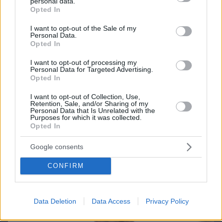
personal data.
grant or deny consent to Google and its third-party tags to
Opted In
use your data for below specified purposes in below Google
consent section.
I want to opt-out of the Sale of my
Personal Data.
Opted In
I want to opt-out of processing my
Personal Data for Targeted Advertising.
Opted In
I want to opt-out of Collection, Use,
Retention, Sale, and/or Sharing of my
Personal Data that Is Unrelated with the
Purposes for which it was collected.
Opted In
07.08.2026, 18:31
Καρκίνος παχέος εντέρου: Το απλό τεστ που
Google consents
συνδέθηκε με 50% λιγότερους θανάτους – Το
παράδειγμα της Ισπανίας
CONFIRM
Data Deletion
Data Access
Privacy Policy