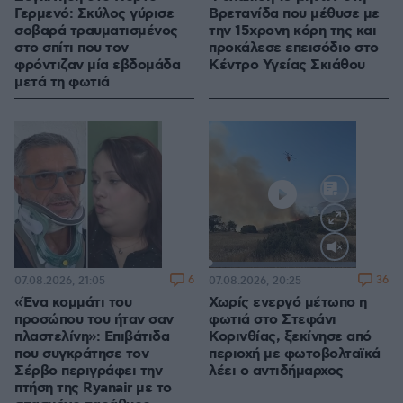
Γερμενό: Σκύλος γύρισε
Βρετανίδα που μέθυσε με
σοβαρά τραυματισμένος
την 15χρονη κόρη της και
στο σπίτι που τον
προκάλεσε επεισόδιο στο
φρόντιζαν μία εβδομάδα
Κέντρο Υγείας Σκιάθου
μετά τη φωτιά
Loaded
:
100.00%
6
36
07.08.2026, 21:05
07.08.2026, 20:25
«Ένα κομμάτι του
Χωρίς ενεργό μέτωπο η
προσώπου του ήταν σαν
φωτιά στο Στεφάνι
πλαστελίνη»: Επιβάτιδα
Κορινθίας, ξεκίνησε από
που συγκράτησε τον
περιοχή με φωτοβολταϊκά
Σέρβο περιγράφει την
λέει ο αντιδήμαρχος
πτήση της Ryanair με το