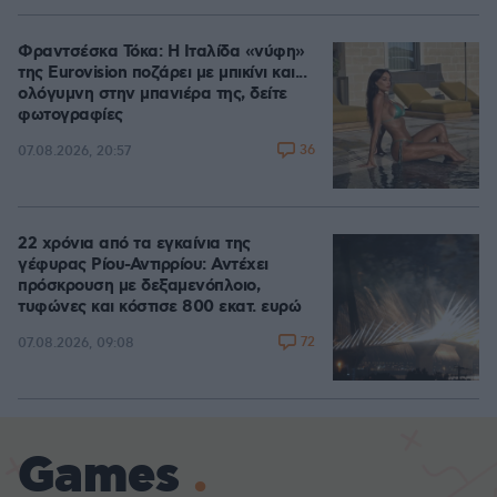
Φραντσέσκα Τόκα: Η Ιταλίδα «νύφη»
της Eurovision ποζάρει με μπικίνι και...
ολόγυμνη στην μπανιέρα της, δείτε
φωτογραφίες
36
07.08.2026, 20:57
22 χρόνια από τα εγκαίνια της
γέφυρας Ρίου-Αντιρρίου: Αντέχει
πρόσκρουση με δεξαμενόπλοιο,
τυφώνες και κόστισε 800 εκατ. ευρώ
72
07.08.2026, 09:08
Games