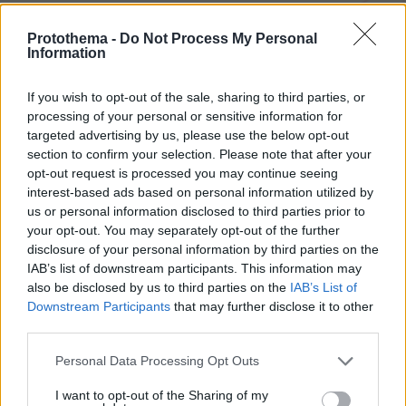
Protothema -
Do Not Process My Personal
Information
If you wish to opt-out of the sale, sharing to third parties, or
processing of your personal or sensitive information for
Northern Heights
Candy Bub
Cut The Rope
targeted advertising by us, please use the below opt-out
section to confirm your selection. Please note that after your
opt-out request is processed you may continue seeing
ΔΕΙΤΕ ΟΛΑ ΤΑ GAMES
interest-based ads based on personal information utilized by
us or personal information disclosed to third parties prior to
Best of Network
your opt-out. You may separately opt-out of the further
disclosure of your personal information by third parties on the
IAB’s list of downstream participants. This information may
also be disclosed by us to third parties on the
IAB’s List of
Downstream Participants
that may further disclose it to other
third parties.
Please note that this website/app uses one or more Google
Personal Data Processing Opt Outs
services and may gather and store information including but
not limited to your visit or usage behaviour. You may click to
I want to opt-out of the Sharing of my