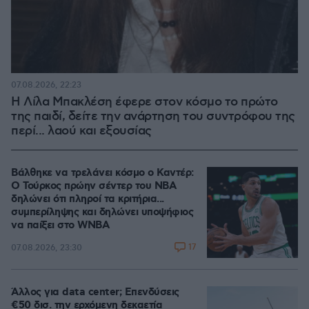
07.08.2026, 22:23
Η Λίλα Μπακλέση έφερε στον κόσμο το πρώτο
της παιδί, δείτε την ανάρτηση του συντρόφου της
περί... λαού και εξουσίας
Βάλθηκε να τρελάνει κόσμο ο Καντέρ:
Ο Τούρκος πρώην σέντερ του NBA
δηλώνει ότι πληροί τα κριτήρια...
συμπερίληψης και δηλώνει υποψήφιος
να παίξει στο WNBA
17
07.08.2026, 23:30
Άλλος για data center; Επενδύσεις
€50 δισ. την ερχόμενη δεκαετία