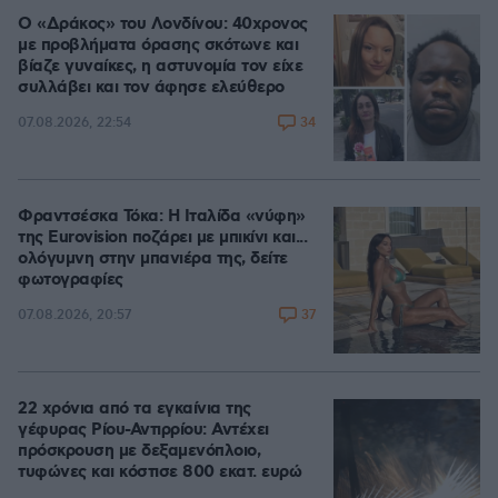
Ο «Δράκος» του Λονδίνου: 40χρονος
με προβλήματα όρασης σκότωνε και
βίαζε γυναίκες, η αστυνομία τον είχε
συλλάβει και τον άφησε ελεύθερο
34
07.08.2026, 22:54
Φραντσέσκα Τόκα: Η Ιταλίδα «νύφη»
της Eurovision ποζάρει με μπικίνι και...
ολόγυμνη στην μπανιέρα της, δείτε
φωτογραφίες
37
07.08.2026, 20:57
22 χρόνια από τα εγκαίνια της
γέφυρας Ρίου-Αντιρρίου: Αντέχει
πρόσκρουση με δεξαμενόπλοιο,
τυφώνες και κόστισε 800 εκατ. ευρώ