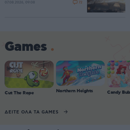
72
07.08.2026, 09:08
Games
Northern Heights
Candy Bub
Cut The Rope
ΔΕΙΤΕ ΟΛΑ ΤΑ GAMES