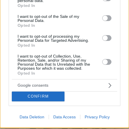
personal data.
grant or deny consent to Google and its third-party tags to
Opted In
use your data for below specified purposes in below Google
consent section.
I want to opt-out of the Sale of my
07.08.2026, 18:22
Personal Data.
«Πόσα θέλεις για το κορίτσι;»: Τουρίστας στην
Opted In
Κρήτη ζητά... τιμή για να ασελγήσει σε ανήλικη, τι
I want to opt-out of processing my
καταγγέλλει ο ιδιοκτήτης επιχείρησης
Personal Data for Targeted Advertising.
Opted In
I want to opt-out of Collection, Use,
Retention, Sale, and/or Sharing of my
Personal Data that Is Unrelated with the
Purposes for which it was collected.
Opted In
Google consents
CONFIRM
Data Deletion
Data Access
Privacy Policy