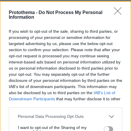
ΤΑ ΠΙΟ ΔΗΜΟΦΙΛΗ
Protothema -
Do Not Process My Personal
Information
If you wish to opt-out of the sale, sharing to third parties, or
processing of your personal or sensitive information for
targeted advertising by us, please use the below opt-out
section to confirm your selection. Please note that after your
opt-out request is processed you may continue seeing
interest-based ads based on personal information utilized by
us or personal information disclosed to third parties prior to
your opt-out. You may separately opt-out of the further
disclosure of your personal information by third parties on the
IAB’s list of downstream participants. This information may
also be disclosed by us to third parties on the
IAB’s List of
Downstream Participants
that may further disclose it to other
third parties.
Please note that this website/app uses one or more Google
Personal Data Processing Opt Outs
services and may gather and store information including but
not limited to your visit or usage behaviour. You may click to
I want to opt-out of the Sharing of my