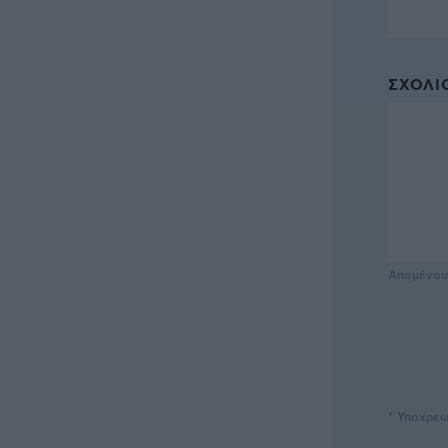
ΣΧΌΛΙΟ
Απομένο
* Υποχρεω