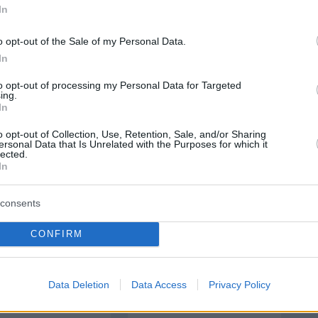
In
o opt-out of the Sale of my Personal Data.
In
protothema.gr στο Google News
το
και μάθετε πρώτοι
εις
to opt-out of processing my Personal Data for Targeted
ing.
In
Ειδήσεις
 τελευταίες
από την Ελλάδα και τον Κόσμο, τη
Protothema.gr
μβαίνουν, στο
o opt-out of Collection, Use, Retention, Sale, and/or Sharing
ersonal Data that Is Unrelated with the Purposes for which it
lected.
ΙΑ
ΠΡΟΣΘΗΚΗ ΣΧΟΛΙΟΥ
In
consents
CONFIRM
ΣΘΗΚΗ ΣΧΟΛΙΟΥ
Data Deletion
Data Access
Privacy Policy
 *
EMAIL