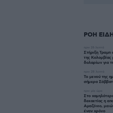
ΡΟΗ ΕΙΔ
πριν 26 λεπτά
Στήριξη Τραμπ 
της Κολομβίας 
δολαρίων για τ
πριν 28 λεπτά
Το μενού της η
σήμερα Σάββατ
πριν μία ώρα
Στο χαμηλότερο
δεκαετίας η απ
Αμαζόνιο, μειώ
έναν χρόνο