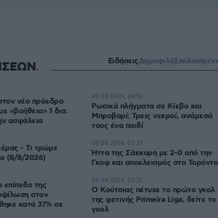
Ειδήσεις
Δημοφιλή
Σχολιασμέν
ΗΣΕΩΝ
08.08.2026, 04:13
στον νέο πρόεδρο
Ρωσικά πλήγματα σε Κίεβο και
με «βοήθεια» 1 δισ.
Μπροβαρί: Τρεις νεκροί, ανάμεσά
ην ασφάλεια
τους ένα παιδί
08.08.2026, 03:37
μέρας - Τι τρώμε
Ήττα της Σάκκαρη με 2-0 από την
ο (8/8/2026)
Γκοφ και αποκλεισμός στο Τορόντο
08.08.2026, 03:31
 επίπεδο της
Ο Κούτσιας πέτυχε το πρώτο γκολ
οψίλωση στον
της φετινής Primeira Liga, δείτε το
θηκε κατά 37% σε
γκολ