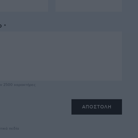
 *
υν
2500
χαρακτήρες
τικά πεδία