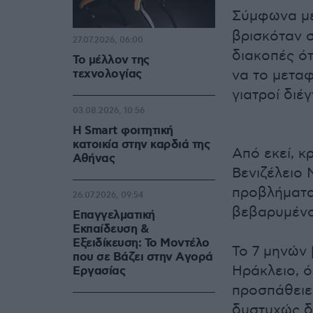
Σύμφωνα με
βρισκόταν σ
27.07.2026, 06:00
διακοπές ό
Το μέλλον της
τεχνολογίας
να το μετα
γιατροί διέ
03.08.2026, 10:56
Η Smart φοιτητική
κατοικία στην καρδιά της
Από εκεί, κ
Αθήνας
Βενιζέλειο 
προβλήματα 
26.07.2026, 09:54
βεβαρυμένο
Επαγγελματική
Εκπαίδευση &
Εξειδίκευση: Το Mοντέλο
Το 7 μηνών
που σε Bάζει στην Aγορά
Ηράκλειο, 
Eργασίας
προσπάθειε
δυστυχώς δ