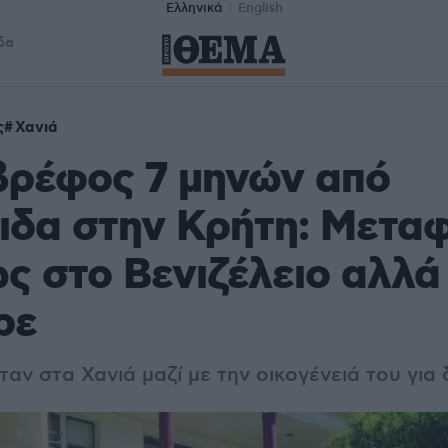
Ελληνικά
English
δα
ς
Χανιά
βρέφος 7 μηνών από
ιδα στην Κρήτη: Μετα
ς στο Βενιζέλειο αλλά
ρε
αν στα Χανιά μαζί με την οικογένειά του για