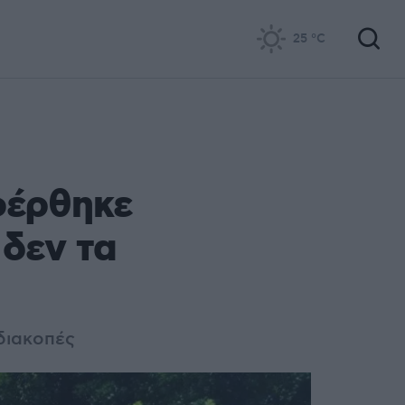
25
°C
φέρθηκε
 δεν τα
 διακοπές