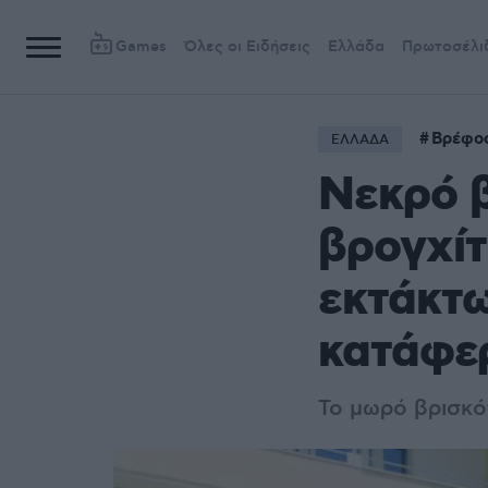
Games
Όλες οι Ειδήσεις
Ελλάδα
Πρωτοσέλι
Βρέφο
ΕΛΛΑΔΑ
Νεκρό 
βρογχίτ
εκτάκτω
κατάφε
Το μωρό βρισκότ