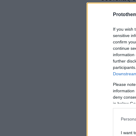
Protothe
If you wish 
sensitive in
confirm you
continue se
information 
further disc
participants
Downstream 
Please note
information 
deny consent
in below Go
Persona
I want t