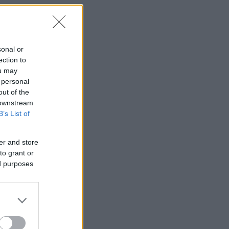
sonal or
ection to
ou may
 personal
out of the
 downstream
B’s List of
er and store
to grant or
ed purposes