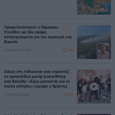
Προφυλακίστηκαν ο δήμαρχος
Στυλίδας και δύο ακόμη
κατηγορούμενοι για την πυρκαγιά στη
Βοιωτία
118
07.08.2026, 07:00
Σάλος στη Λιθουανία από σαμποτάζ
σε προσπάθεια ρεκόρ powerlifting
από Βελγίδα: «Είμαι ρατσιστής και το
έκανα επίτηδες» έγραψε ο δράστης
41
07.08.2026, 06:51
Loaded
:
100.00%