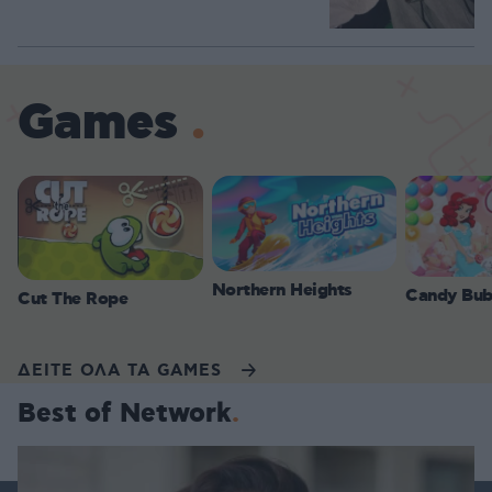
Games
Northern Heights
Candy Bub
Cut The Rope
ΔΕΙΤΕ ΟΛΑ ΤΑ GAMES
Best of Network