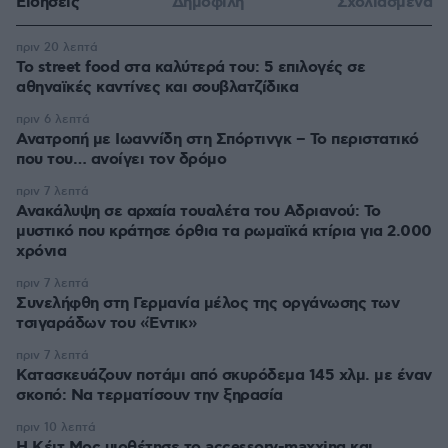
Ειδήσεις
Δημοφιλή
Σχολιασμένα
πριν 20 λεπτά
Το street food στα καλύτερά του: 5 επιλογές σε
αθηναϊκές καντίνες και σουβλατζίδικα
πριν 6 λεπτά
Ανατροπή με Ιωαννίδη στη Σπόρτινγκ – Το περιστατικό
που του… ανοίγει τον δρόμο
πριν 7 λεπτά
Ανακάλυψη σε αρχαία τουαλέτα του Αδριανού: Το
μυστικό που κράτησε όρθια τα ρωμαϊκά κτίρια για 2.000
χρόνια
πριν 7 λεπτά
Συνελήφθη στη Γερμανία μέλος της οργάνωσης των
τσιγαράδων του «Έντικ»
πριν 7 λεπτά
Κατασκευάζουν ποτάμι από σκυρόδεμα 145 χλμ. με έναν
σκοπό: Να τερματίσουν την ξηρασία
πριν 10 λεπτά
Η Κέιτ Μος υιοθέτησε τo accessory-maxxing και