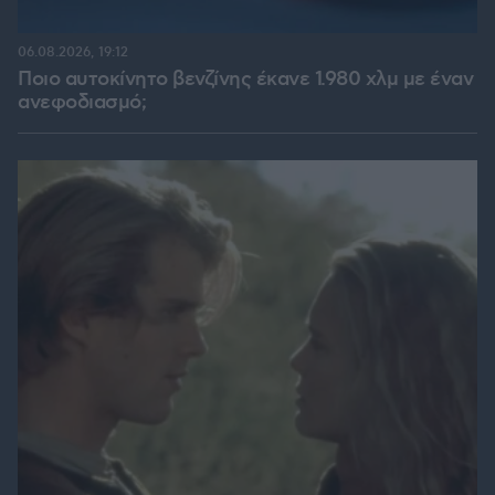
06.08.2026, 19:12
Ποιο αυτοκίνητο βενζίνης έκανε 1.980 χλμ με έναν
ανεφοδιασμό;