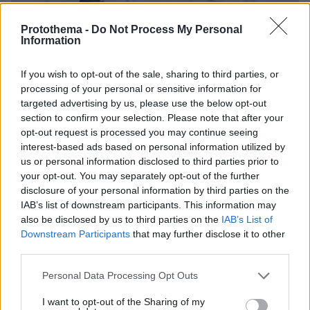
07.08.2026, 07:19
Protothema -
Do Not Process My Personal
«Δεν το πιστεύουμε», λένε οι Αμερικανοί που
Information
υιοθέτησαν τον Αφγανό στη Λέσβο - Η αρχική
εκδοχή για το φονικό στην Κυψέλη και η σιωπή
If you wish to opt-out of the sale, sharing to third parties, or
στην απολογία
processing of your personal or sensitive information for
targeted advertising by us, please use the below opt-out
section to confirm your selection. Please note that after your
opt-out request is processed you may continue seeing
interest-based ads based on personal information utilized by
us or personal information disclosed to third parties prior to
your opt-out. You may separately opt-out of the further
disclosure of your personal information by third parties on the
IAB’s list of downstream participants. This information may
also be disclosed by us to third parties on the
IAB’s List of
Downstream Participants
that may further disclose it to other
third parties.
Please note that this website/app uses one or more Google
Personal Data Processing Opt Outs
services and may gather and store information including but
not limited to your visit or usage behaviour. You may click to
I want to opt-out of the Sharing of my