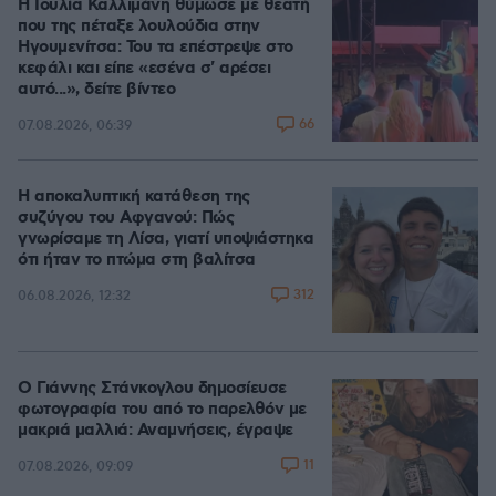
Η Ιουλία Καλλιμάνη θύμωσε με θεατή
που της πέταξε λουλούδια στην
Ηγουμενίτσα: Του τα επέστρεψε στο
κεφάλι και είπε «εσένα σ' αρέσει
αυτό...», δείτε βίντεο
66
07.08.2026, 06:39
Η αποκαλυπτική κατάθεση της
συζύγου του Αφγανού: Πώς
γνωρίσαμε τη Λίσα, γιατί υποψιάστηκα
ότι ήταν το πτώμα στη βαλίτσα
312
06.08.2026, 12:32
Ο Γιάννης Στάνκογλου δημοσίευσε
φωτογραφία του από το παρελθόν με
μακριά μαλλιά: Αναμνήσεις, έγραψε
11
07.08.2026, 09:09