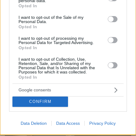
personal data.
grant or deny consent to Google and its third-party tags to
Opted In
use your data for below specified purposes in below Google
consent section.
I want to opt-out of the Sale of my
Personal Data.
Opted In
I want to opt-out of processing my
Personal Data for Targeted Advertising.
07.08.2026, 07:16
Opted In
Οργή στο Περού για το βίντεο της σεξουαλικής
επίθεσης μαέστρου σε 26χρονη τραγουδίστρια:
I want to opt-out of Collection, Use,
Retention, Sale, and/or Sharing of my
«Σιγά-σιγά θα το ξεπεράσεις» της έλεγαν από τη
Personal Data that Is Unrelated with the
μπάντα της
Purposes for which it was collected.
Opted In
Google consents
CONFIRM
Data Deletion
Data Access
Privacy Policy