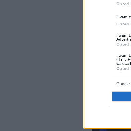
δράσεις καθαρ
Opted 
παραλίες και δ
βιωσιμότητά το
I want t
Opted 
I want 
Advertis
Opted 
I want t
of my P
was col
Opted 
Google 