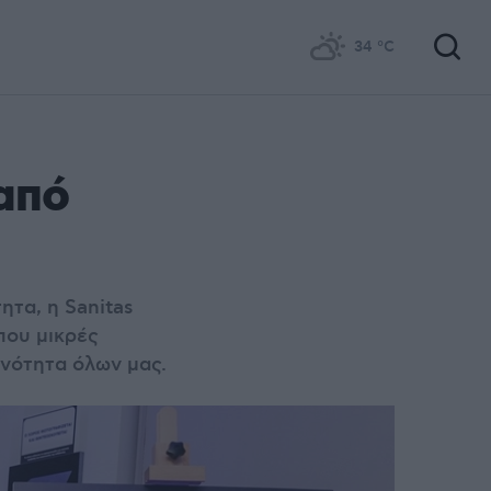
34
°C
 από
ητα, η Sanitas
που μικρές
ινότητα όλων μας.