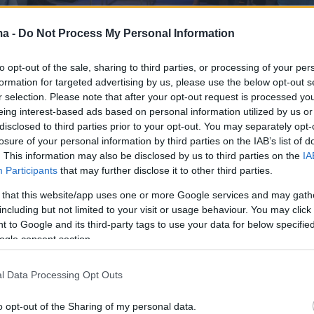
ma -
Do Not Process My Personal Information
to opt-out of the sale, sharing to third parties, or processing of your per
ένα, η εκδήλωση ξεκίνησε με μια ενδιαφέρουσα
formation for targeted advertising by us, please use the below opt-out s
ηση από εκπροσώπους της Sanitaς αλλά και των
r selection. Please note that after your opt-out request is processed y
eing interest-based ads based on personal information utilized by us or
βαλλοντικών οργανισμών αναφορικά με το πώς
disclosed to third parties prior to your opt-out. You may separately opt-
ισμοί κι επιχειρήσεις μπορούν να συμβάλουν στην
losure of your personal information by third parties on the IAB’s list of
ιας πιο υπεύθυνης στάσης απέναντι στον δημόσιο
. This information may also be disclosed by us to third parties on the
IA
περιβάλλον. Τη συζήτηση στο φόρουμ συντόνισε ο
Participants
that may further disclose it to other third parties.
Νίκος Συρίγος και η Sanitas είχε τη δυνατότητα ν
 that this website/app uses one or more Google services and may gath
ο κοινό το έργο της με την
We
4
All
-που πραγματοποι
including but not limited to your visit or usage behaviour. You may click 
ολεία- χτίζοντας μία ευαισθητοποιημένη γενιά
 to Google and its third-party tags to use your data for below specifi
ogle consent section.
μασία της εκπαίδευσης είναι καθοριστική καθώς
άξει λανθασμένες συνήθειες ως προς την
l Data Processing Opt Outs
ου θα οδηγήσουν σε ένα καλύτερο αύριο.
anitas μαζί με την
Save
your
Hood
περιέγραψαν τι
o opt-out of the Sharing of my personal data.