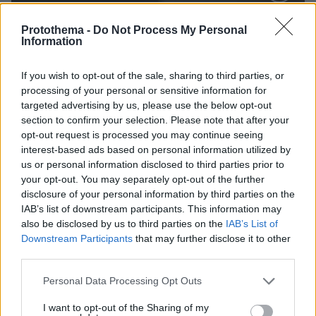
Protothema -
Do Not Process My Personal
Information
Loaded
:
100.00%
07.08.2026, 09:58
Οικογενειακή τραγωδία στις Σέρρες, μητέρα και
If you wish to opt-out of the sale, sharing to third parties, or
γιος οι νεκροί από την μετωπική φορτηγού με ΙΧ -
processing of your personal or sensitive information for
Βίντεο ντοκουμέντο από τη στιγμή της
targeted advertising by us, please use the below opt-out
σύγκρουσης
section to confirm your selection. Please note that after your
opt-out request is processed you may continue seeing
interest-based ads based on personal information utilized by
us or personal information disclosed to third parties prior to
your opt-out. You may separately opt-out of the further
disclosure of your personal information by third parties on the
IAB’s list of downstream participants. This information may
also be disclosed by us to third parties on the
IAB’s List of
Downstream Participants
that may further disclose it to other
third parties.
Please note that this website/app uses one or more Google
Personal Data Processing Opt Outs
services and may gather and store information including but
not limited to your visit or usage behaviour. You may click to
I want to opt-out of the Sharing of my