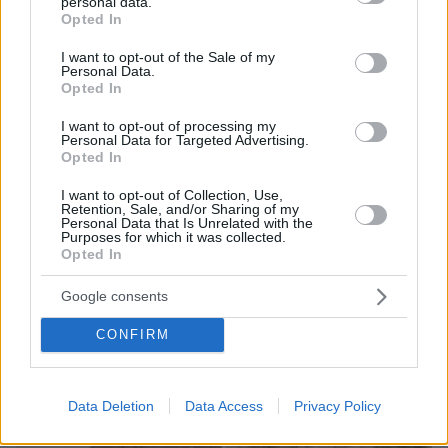
personal data.
grant or deny consent to Google and its third-party tags to
Opted In
use your data for below specified purposes in below Google
consent section.
I want to opt-out of the Sale of my
Personal Data.
Opted In
I want to opt-out of processing my
Personal Data for Targeted Advertising.
Opted In
I want to opt-out of Collection, Use,
07.08.2026, 07:19
Retention, Sale, and/or Sharing of my
Personal Data that Is Unrelated with the
«Δεν το πιστεύουμε», λένε οι Αμερικανοί που
Purposes for which it was collected.
υιοθέτησαν τον Αφγανό στη Λέσβο - Η αρχική
Opted In
εκδοχή για το φονικό στην Κυψέλη και η σιωπή
στην απολογία
Google consents
CONFIRM
Data Deletion
Data Access
Privacy Policy