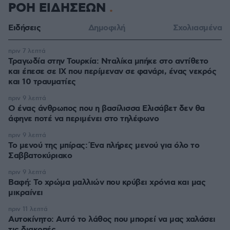
ΡΟΗ ΕΙΔΗΣΕΩΝ
Ειδήσεις
Δημοφιλή
Σχολιασμένα
πριν 7 λεπτά
Τραγωδία στην Τουρκία: Νταλίκα μπήκε στο αντίθετο
και έπεσε σε ΙΧ που περίμεναν σε φανάρι, ένας νεκρός
και 10 τραυματίες
πριν 9 λεπτά
Ο ένας άνθρωπος που η βασίλισσα Ελισάβετ δεν θα
άφηνε ποτέ να περιμένει στο τηλέφωνο
πριν 9 λεπτά
Το μενού της μπίρας: Ένα πλήρες μενού για όλο το
Σαββατοκύριακο
πριν 9 λεπτά
Βαφή: Το χρώμα μαλλιών που κρύβει χρόνια και μας
μικραίνει
πριν 11 λεπτά
Αυτοκίνητο: Αυτό το λάθος που μπορεί να μας χαλάσει
τις διακοπές