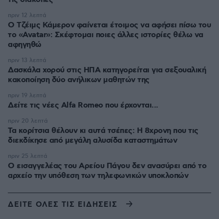
πριν 12 λεπτά
Ο Τζέιμς Κάμερον φαίνεται έτοιμος να αφήσει πίσω του
το «Avatar»: Σκέφτομαι ποιες άλλες ιστορίες θέλω να
αφηγηθώ
πριν 13 λεπτά
Δασκάλα χορού στις ΗΠΑ κατηγορείται για σεξουαλική
κακοποίηση δύο ανήλικων μαθητών της
πριν 19 λεπτά
Δείτε τις νέες Alfa Romeo που έρχονται...
πριν 20 λεπτά
Τα κορίτσια θέλουν κι αυτά τσέπες: Η 8χρονη που τις
διεκδίκησε από μεγάλη αλυσίδα καταστημάτων
πριν 25 λεπτά
Ο εισαγγελέας του Αρείου Πάγου δεν ανασύρει από το
αρχείο την υπόθεση των τηλεφωνικών υποκλοπών
ΔΕΙΤΕ ΟΛΕΣ ΤΙΣ ΕΙΔΗΣΕΙΣ