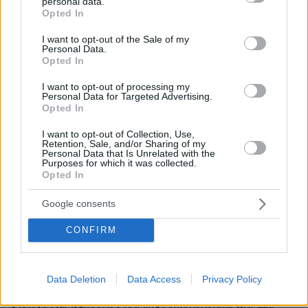
personal data.
grant or deny consent to Google and its third-party tags to
Άρης - Πανσερραϊκός 2-2: Φιλική ισοπαλία με γκολ του
Opted In
use your data for below specified purposes in below Google
Γιαννιώτα στο τέλος, ντεμπούτο του Μιρ, δείτε τα γκολ
consent section.
I want to opt-out of the Sale of my
Personal Data.
πριν 12 λεπτά
Opted In
Στο νοσοκομείο η Ιωάννα Τούνη με τροφική
δηλητηρίαση: «Τι μάτι πρέπει να έχω φάει», δείτε βίντεο
I want to opt-out of processing my
Personal Data for Targeted Advertising.
πριν 13 λεπτά
Opted In
Η φυσική «συνταγή» για καλύτερη στυτική λειτουργία
I want to opt-out of Collection, Use,
πριν 21 λεπτά
Retention, Sale, and/or Sharing of my
Η Τουρκία ζητά μορατόριουμ Ρωσίας - Ουκρανίας στις
Personal Data that Is Unrelated with the
επιθέσεις κατά εμπορικών πλοίων στη Μαύρη Θάλασσα
Purposes for which it was collected.
Opted In
πριν 23 λεπτά
Βουλγαρία: Drone με μεγάλη ποσότητα εκρηκτικών
Google consents
συνετρίβη κοντά σε αγωγό φυσικού αερίου - Η Σόφια
κατηγορεί το Κίεβο
CONFIRM
πριν 23 λεπτά
Αποξηραμένα λεμόνια (loomi) – Πώς χρησιμοποιούνται
και γιατί αξίζει να τα δοκιμάσετε
Data Deletion
Data Access
Privacy Policy
πριν 28 λεπτά