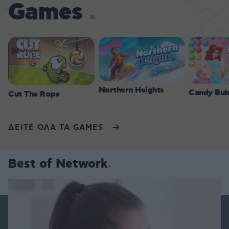
Games
Northern Heights
Candy Bub
Cut The Rope
ΔΕΙΤΕ ΟΛΑ ΤΑ GAMES
Best of Network