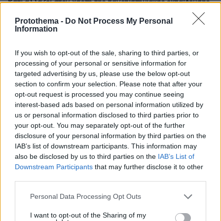
Κάτι αλλάζει στον χάρτη της πανεπιστημιακής εκπαίδευσης
στην Ελλάδα
Protothema -
Do Not Process My Personal
Information
30.07.2026, 15:25
Εθνική Τράπεζα: Η κορυφαία επιλογή για τη χρηματοδότηση
If you wish to opt-out of the sale, sharing to third parties, or
μεγάλων έργων
processing of your personal or sensitive information for
targeted advertising by us, please use the below opt-out
29.07.2026, 09:39
section to confirm your selection. Please note that after your
Διασκεδάζουμε υπεύθυνα, επιστρέφουμε με ασφάλεια
opt-out request is processed you may continue seeing
interest-based ads based on personal information utilized by
us or personal information disclosed to third parties prior to
your opt-out. You may separately opt-out of the further
ΡΟΗ ΕΙΔΗΣΕΩΝ
disclosure of your personal information by third parties on the
IAB’s list of downstream participants. This information may
Ειδήσεις
Δημοφιλή
Σχολιασμένα
also be disclosed by us to third parties on the
IAB’s List of
Downstream Participants
that may further disclose it to other
πριν 10 λεπτά
third parties.
ΑΕΚ - Athens Kallithea 4-0: «Τεσσάρα» μπροστά στον
κόσμο της πριν τη μάχη για το Super Cup με τον ΟΦΗ,
Please note that this website/app uses one or more Google
Personal Data Processing Opt Outs
δείτε τα γκολ
services and may gather and store information including but
not limited to your visit or usage behaviour. You may click to
I want to opt-out of the Sharing of my
πριν 11 λεπτά