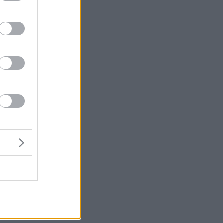
ο
,
ς…