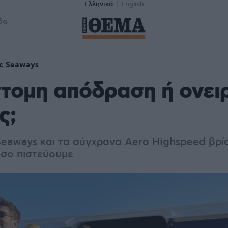
Ελληνικά
English
δα
ic Seaways
τομη απόδραση ή ονει
ς;
 Seaways και τα σύγχρονα Aero Highspeed βρί
όσο πιστεύουμε