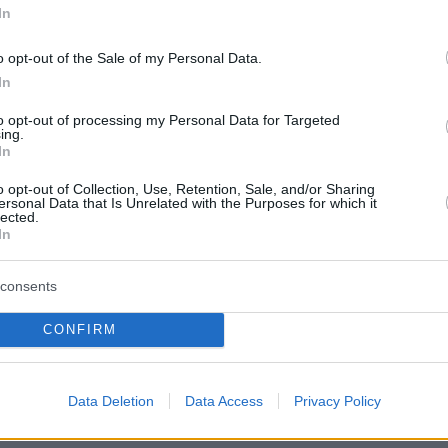
να ανοιξιάτικο weekend είτε να φύγεις για
In
 ημέρες, ο προορισμός είναι πιο κοντά απ’ όσ
o opt-out of the Sale of my Personal Data.
In
έον καθημερινές αναχωρήσεις από τον Πειραιά
to opt-out of processing my Personal Data for Targeted
ing.
ατότητα να ταξιδέψεις ανά πάσα στιγμή προς
In
τρι, Πόρο, Ύδρα, Σπέτσες, Ερμιόνη και Πόρτο
o opt-out of Collection, Use, Retention, Sale, and/or Sharing
ersonal Data that Is Unrelated with the Purposes for which it
ις την ώρα που σε εξυπηρετεί και σε σύντομο
lected.
σαι εκεί όπου το βλέμμα ξεκουράζεται και η
In
μεγαλύτερη διάρκεια. Γιατί όπως ξέρουμε η
consents
χρειάζεται να είναι μακρινή για να είναι
CONFIRM
το εισιτήριό σου στο
hellenicseaways.gr
και
εύτερη σκέψη. Με τη Hellenic Seaways, μπήκε
Data Deletion
Data Access
Privacy Policy