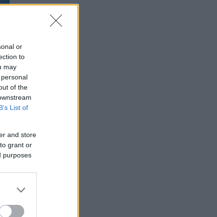
sonal or
ection to
ou may
 personal
out of the
 downstream
B’s List of
er and store
to grant or
ed purposes
το