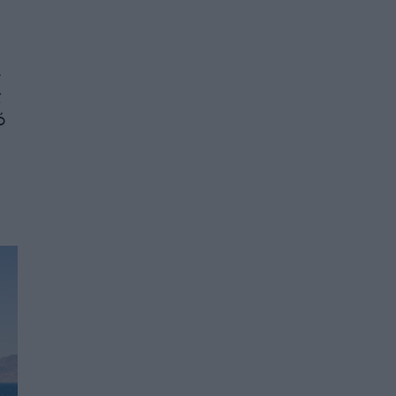
.
ς
ό