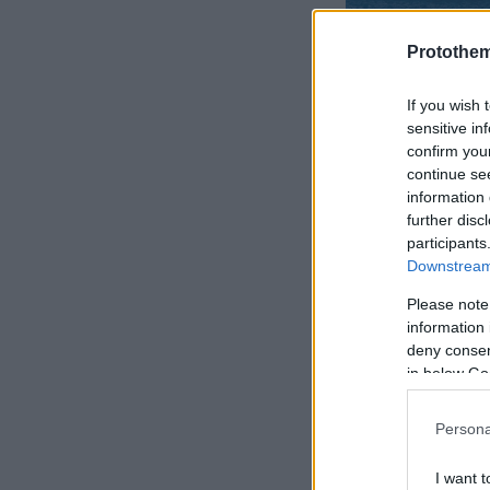
Protothe
If you wish 
sensitive in
confirm you
continue se
information 
further disc
participants
Downstream 
Please note
information 
deny consent
in below Go
Με τη
Hellen
ταξίδι γίνετα
Persona
κομμάτι της 
τελευταία στι
I want t