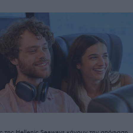
 της Hellenic Seaways κάνουν την απόφαση