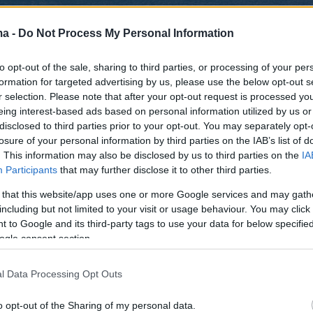
ma -
Do Not Process My Personal Information
to opt-out of the sale, sharing to third parties, or processing of your per
formation for targeted advertising by us, please use the below opt-out s
r selection. Please note that after your opt-out request is processed y
eing interest-based ads based on personal information utilized by us or
disclosed to third parties prior to your opt-out. You may separately opt-
losure of your personal information by third parties on the IAB’s list of
. This information may also be disclosed by us to third parties on the
IA
Participants
that may further disclose it to other third parties.
 that this website/app uses one or more Google services and may gath
including but not limited to your visit or usage behaviour. You may click 
 to Google and its third-party tags to use your data for below specifi
ogle consent section.
ic Seaways
και τα σύγχρονα Aero Highspeed, 
ι γρήγορα, άνετα και με στυλ και αποτελεί
l Data Processing Opt Outs
συνολικότερης εμπειρίας. Είτε αποφασίσεις
γμή να κάνεις μια μονοήμερη εκδρομή, είτε να
o opt-out of the Sharing of my personal data.