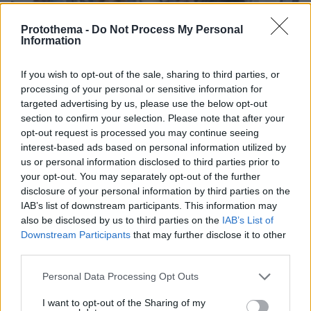
Protothema -
Do Not Process My Personal
Information
If you wish to opt-out of the sale, sharing to third parties, or
processing of your personal or sensitive information for
targeted advertising by us, please use the below opt-out
section to confirm your selection. Please note that after your
opt-out request is processed you may continue seeing
interest-based ads based on personal information utilized by
us or personal information disclosed to third parties prior to
03.08.2026, 11:06
your opt-out. You may separately opt-out of the further
Κάτι αλλάζει στον χάρτη της πανεπιστημιακής εκπαίδευσης
disclosure of your personal information by third parties on the
στην Ελλάδα
IAB’s list of downstream participants. This information may
also be disclosed by us to third parties on the
IAB’s List of
30.07.2026, 15:25
Downstream Participants
that may further disclose it to other
Εθνική Τράπεζα: Η κορυφαία επιλογή για τη χρηματοδότηση
third parties.
μεγάλων έργων
Please note that this website/app uses one or more Google
Personal Data Processing Opt Outs
services and may gather and store information including but
29.07.2026, 09:39
not limited to your visit or usage behaviour. You may click to
I want to opt-out of the Sharing of my
Διασκεδάζουμε υπεύθυνα, επιστρέφουμε με ασφάλεια