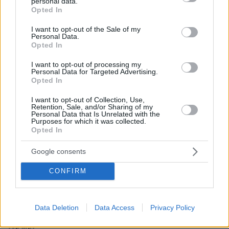
personal data.
grant or deny consent to Google and its third-party tags to
Opted In
use your data for below specified purposes in below Google
consent section.
I want to opt-out of the Sale of my
Personal Data.
ΡΟΗ ΕΙΔΗΣΕΩΝ
Opted In
Ειδήσεις
Δημοφιλή
Σχολιασμένα
I want to opt-out of processing my
Personal Data for Targeted Advertising.
Opted In
πριν 9 λεπτά
Σοβαρό τροχαίο από αναστροφή ΙΧ στην Αθηνών-
I want to opt-out of Collection, Use,
Σουνίου: Συγκρούστηκε με μηχανή της ΔΙΑΣ, δύο
Retention, Sale, and/or Sharing of my
Personal Data that Is Unrelated with the
αστυνομικοί τραυματίες, βίντεο
Purposes for which it was collected.
Opted In
πριν 11 λεπτά
Βοκαριά: Στο λιμανάκι της Χίου όπου μια οικογένεια
ψαράδων σε κάνει «ψαρά για μία μέρα»
Google consents
πριν 16 λεπτά
CONFIRM
Τα είδη κολοκυθιού και πώς τα μαγειρεύουμε
πριν 19 λεπτά
Καταγγελία για νυχτερινή είσοδο ισραηλινών
Data Deletion
Data Access
Privacy Policy
στρατευμάτων σε χωριό του Λιβάνου, η απάντηση του
Ισραήλ