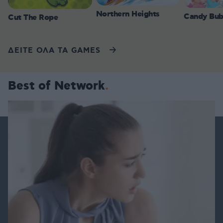
Northern Heights
Candy Bub
Cut The Rope
ΔΕΙΤΕ ΟΛΑ ΤΑ GAMES
Best of Network