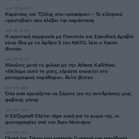
πριν 33 λεπτά
Καρέτσας και Τζόλης στα «μαχαίρια» – Το ελληνικό
«ραντεβού» που κλέβει την παράσταση
πριν 40 λεπτά
Η αμυντική συμφωνία με Πακιστάν και Σαουδική Αραβία
είναι ίδια με το Άρθρο 5 του ΝΑΤΟ, λέει ο Χακάν
Φιντάν
πριν 43 λεπτά
Νίκολιτς μετά το φιλικό με την Athens Kallithea:
«Θέλαμε αυτό το ματς, είμαστε ανοικτοί στο
μεταγραφικό παράθυρο», δείτε βίντεο
πριν μία ώρα
Όλα όσα χρειάζεται να ξέρετε για τις αντιδράσεις μιας
φοβικής γάτας
πριν μία ώρα
Η Ελίζαμπεθ Ελέτσι πήρε ευχή για το μωρό της, οι
φωτογραφίες από τον Άγιο Νεκτάριο
πριν μία ώρα
Γλυκά της Τήνου που κρατούν ζωντανή την παράδοσή