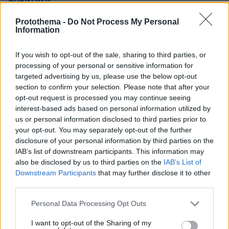
ΑΠΑΝΤΗΣΗ
Protothema -
Do Not Process My Personal
Information
ΦΟΡΤΩΣΗ ΠΕΡΙΣΣΟΤΕΡΩΝ ΣΧΟΛΙΩΝ
If you wish to opt-out of the sale, sharing to third parties, or
processing of your personal or sensitive information for
targeted advertising by us, please use the below opt-out
ΠΡΟΣΘΗΚΗ ΣΧΟΛΙΟΥ
section to confirm your selection. Please note that after your
opt-out request is processed you may continue seeing
ΌΝΟΜΑ *
interest-based ads based on personal information utilized by
us or personal information disclosed to third parties prior to
your opt-out. You may separately opt-out of the further
disclosure of your personal information by third parties on the
IAB’s list of downstream participants. This information may
EMAIL
also be disclosed by us to third parties on the
IAB’s List of
Downstream Participants
that may further disclose it to other
third parties.
Please note that this website/app uses one or more Google
Personal Data Processing Opt Outs
services and may gather and store information including but
ΣΧΌΛΙΟ *
not limited to your visit or usage behaviour. You may click to
I want to opt-out of the Sharing of my