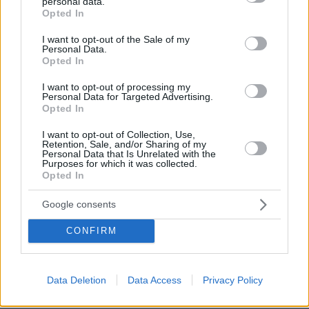
personal data.
grant or deny consent to Google and its third-party tags to
Opted In
use your data for below specified purposes in below Google
consent section.
I want to opt-out of the Sale of my
Personal Data.
Opted In
I want to opt-out of processing my
Personal Data for Targeted Advertising.
Opted In
Απομένουν
2500
χαρακτήρες
I want to opt-out of Collection, Use,
Retention, Sale, and/or Sharing of my
Personal Data that Is Unrelated with the
Purposes for which it was collected.
Opted In
Google consents
CONFIRM
* Υποχρεωτικά πεδία
Data Deletion
Data Access
Privacy Policy
ΡΟΗ ΕΙΔΗΣΕΩΝ