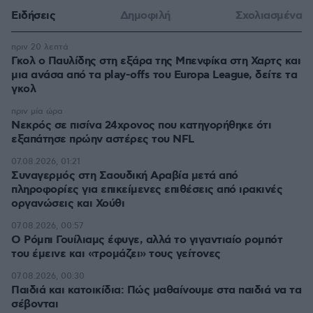
Ειδήσεις
Δημοφιλή
Σχολιασμένα
πριν 20 λεπτά
Γκολ ο Παυλίδης στη εξάρα της Μπενφίκα στη Χαρτς και
μια ανάσα από τα play-offs του Europa League, δείτε τα
γκολ
πριν μία ώρα
Νεκρός σε πισίνα 24χρονος που κατηγορήθηκε ότι
εξαπάτησε πρώην αστέρες του NFL
07.08.2026, 01:21
Συναγερμός στη Σαουδική Αραβία μετά από
πληροφορίες για επικείμενες επιθέσεις από ιρακινές
οργανώσεις και Χούθι
07.08.2026, 00:57
Ο Ρόμπι Γουίλιαμς έφυγε, αλλά το γιγαντιαίο ρομπότ
του έμεινε και «τρομάζει» τους γείτονες
07.08.2026, 00:30
Παιδιά και κατοικίδια: Πώς μαθαίνουμε στα παιδιά να τα
σέβονται