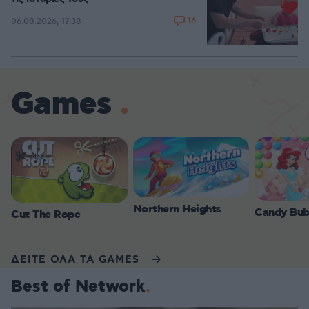
16
06.08.2026, 17:38
Games
Northern Heights
Candy Bub
Cut The Rope
ΔΕΙΤΕ ΟΛΑ ΤΑ GAMES
Best of Network