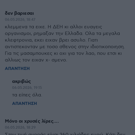
δεν βαριεσαι
06.05.2026, 18:47
κλεμμενα τα ειχε. Η ΔΕΗ κι αλλοι ευαγεις
οργανισμοι, ρημαξαν την Ελλαδα. Ολα τα μεγαλα
κλεφτρονια, εκει ειχαν βρει ασυλο. Γιατι
αντιστεκονταν με τοσο σθενος στην ιδιοτικοποιηση.
Για τις μασαμπουκες κι οχι για τον λαο, που ετσι κι
αλλιως τον ειχαν χ- σμενο.
ΑΠΑΝΤΗΣΗ
ακριβώς
06.05.2026, 19:15
τα είπες όλα.
ΑΠΑΝΤΗΣΗ
Μόνο οι χρυσές λίρες....
06.05.2026, 18:29
Στην τιμή αγοράς είναι 360 χιλιάδες ευρώ. Κάτι δεν