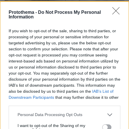
Protothema -
Do Not Process My Personal
Information
If you wish to opt-out of the sale, sharing to third parties, or
06.08.2026, 12:32
processing of your personal or sensitive information for
Η αποκαλυπτική κατάθεση της συζύγου του
targeted advertising by us, please use the below opt-out
Αφγανού: Πώς γνωρίσαμε τη Λίσα, γιατί
section to confirm your selection. Please note that after your
υποψιάστηκα ότι ήταν το πτώμα στη βαλίτσα
opt-out request is processed you may continue seeing
interest-based ads based on personal information utilized by
us or personal information disclosed to third parties prior to
Νεαρή γυναίκα με ακατέργαστη
your opt-out. You may separately opt-out of the further
ομορφιά από την Αιθιοπία έγινε viral,
disclosure of your personal information by third parties on the
δείτε την εντυπωσιακή μεταμόρφωσή
IAB’s list of downstream participants. This information may
της από μακιγιέρ
also be disclosed by us to third parties on the
IAB’s List of
Downstream Participants
that may further disclose it to other
218
06.08.2026, 09:18
third parties.
Please note that this website/app uses one or more Google
Personal Data Processing Opt Outs
services and may gather and store information including but
Δημήτρης Ξανθάκης: Η γνήσια λαϊκή
not limited to your visit or usage behaviour. You may click to
I want to opt-out of the Sharing of my
φωνή, οι συνεργασίες, τα κορυφαία