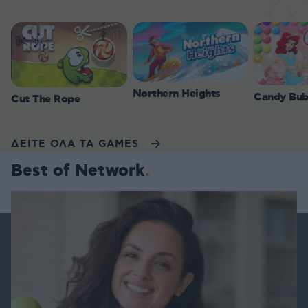
Northern Heights
Candy Bub
Cut The Rope
ΔΕΙΤΕ ΟΛΑ ΤΑ GAMES
Best of Network