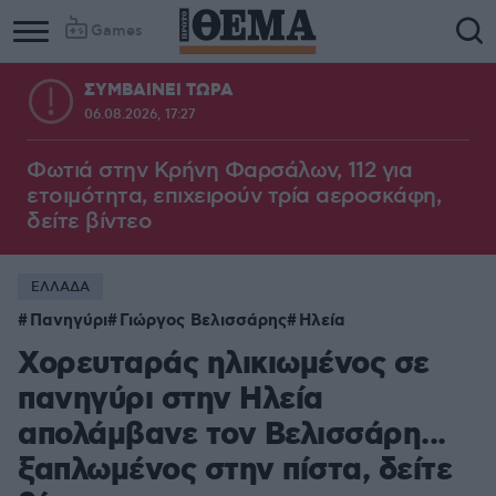
Games
ΣΥΜΒΑΙΝΕΙ ΤΩΡΑ
06.08.2026, 17:27
Φωτιά στην Κρήνη Φαρσάλων, 112 για
ετοιμότητα, επιχειρούν τρία αεροσκάφη,
δείτε βίντεο
ΕΛΛΑΔΑ
Πανηγύρι
Γιώργος Βελισσάρης
Ηλεία
Χορευταράς ηλικιωμένος σε
πανηγύρι στην Ηλεία
απολάμβανε τον Βελισσάρη...
ξαπλωμένος στην πίστα, δείτε