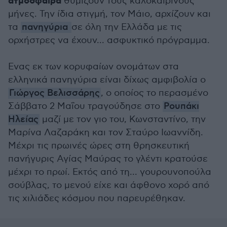
ατμόσφαιρα
θυμίζουν τους καλοκαιρινούς
μήνες. Την ίδια στιγμή, τον Μάιο, αρχίζουν και
τα
πανηγύρια
σε όλη την Ελλάδα με τις
ορχήστρες να έχουν... ασφυκτικό πρόγραμμα.
Ενας εκ των κορυφαίων ονομάτων στα
ελληνικά πανηγύρια είναι δίχως αμφιβολία ο
Γιώργος Βελισσάρης
, ο οποίος το περασμένο
Σάββατο 2 Μαΐου τραγούδησε στο
Ρουπάκι
Ηλείας
μαζί με τον γιο του, Κωνσταντίνο, την
Μαρίνα Λαζαράκη και τον Σταύρο Ιωαννίδη.
Μέχρι τις πρωινές ώρες στη θρησκευτική
πανήγυρις Αγίας Μαύρας το γλέντι κρατούσε
μέχρι το πρωί. Εκτός από τη... γουρουνοπούλα
σούβλας, το μενού είχε και άφθονο χορό από
τις χιλιάδες κόσμου που παρευρέθηκαν.