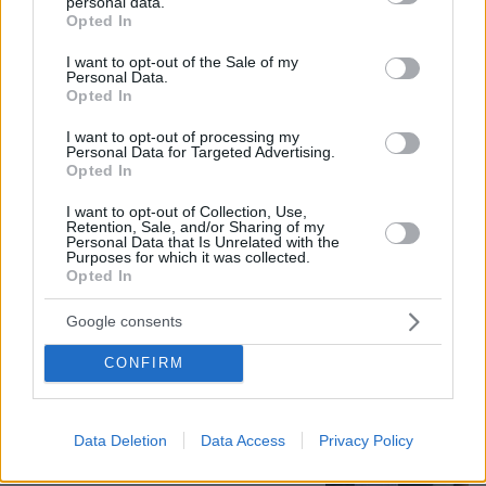
personal data.
grant or deny consent to Google and its third-party tags to
του τραγούδια, γιατί δεν έκανε
Opted In
use your data for below specified purposes in below Google
καριέρα σε μεγάλες πίστες
consent section.
I want to opt-out of the Sale of my
14
06.08.2026, 16:32
Personal Data.
Opted In
I want to opt-out of processing my
Personal Data for Targeted Advertising.
55χρονος στην Κρήτη πείσθηκε ότι
Opted In
ιστοσελίδα θα του εξασφάλιζε
αποδόσεις σε μετοχές και έχασε
I want to opt-out of Collection, Use,
€100.000
Retention, Sale, and/or Sharing of my
Personal Data that Is Unrelated with the
Purposes for which it was collected.
44
06.08.2026, 11:01
Opted In
Google consents
Μυστήριο με το ραντεβού Πεζεσκιάν -
CONFIRM
Χαμενεΐ στην Τεχεράνη: Βρέθηκαν σε
ένα σκοτεινό αυτοκίνητο, άκουγαν,
αλλά δεν έβλεπαν ο ένας τον άλλο
Data Deletion
Data Access
Privacy Policy
37
06.08.2026, 13:37