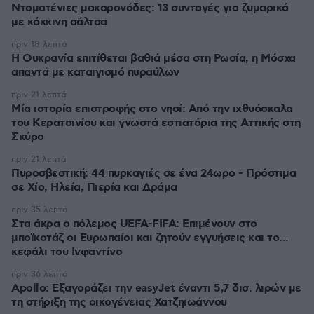
Ντοματένιες μακαρονάδες: 13 συνταγές για ζυμαρικά
με κόκκινη σάλτσα
πριν 18 λεπτά
Η Ουκρανία επιτίθεται βαθιά μέσα στη Ρωσία, η Μόσχα
απαντά με καταιγισμό πυραύλων
πριν 21 λεπτά
Μία ιστορία επιστροφής στο νησί: Από την ιχθυόσκαλα
του Κερατσινίου και γνωστά εστιατόρια της Αττικής στη
Σκύρο
πριν 21 λεπτά
Πυροσβεστική: 44 πυρκαγιές σε ένα 24ωρο - Πρόστιμα
σε Χίο, Ηλεία, Πιερία και Δράμα
πριν 35 λεπτά
Στα άκρα ο πόλεμος UEFA-FIFA: Επιμένουν στο
μποϊκοτάζ οι Ευρωπαίοι και ζητούν εγγυήσεις και το...
κεφάλι του Ινφαντίνο
πριν 36 λεπτά
Apollo: Εξαγοράζει την easyJet έναντι 5,7 δισ. λιρών με
τη στήριξη της οικογένειας Χατζηιωάννου