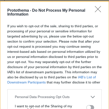
bar
πριν 10 λεπτά
Protothema -
Do Not Process My Personal
Information
Ο 16χρονος ναυαγοσώστης που έσωσε το μικρό αγόρι
στην Καλιφόρνια συνάντησε τους ηθοποιούς του «νέου»
Baywatch, δείτε βίντεο
If you wish to opt-out of the sale, sharing to third parties, or
processing of your personal or sensitive information for
πριν 13 λεπτά
targeted advertising by us, please use the below opt-out
Milky Nails: Το μανικιούρ που συνεχίζει να είναι η νο1
section to confirm your selection. Please note that after your
επιλογή μας για το καλοκαίρι
opt-out request is processed you may continue seeing
πριν 13 λεπτά
interest-based ads based on personal information utilized by
Πώς να βγάλετε τα κουκούτσια από τα κεράσια και τα
us or personal information disclosed to third parties prior to
βύσσινα χωρίς να λερωθείτε
your opt-out. You may separately opt-out of the further
disclosure of your personal information by third parties on the
πριν 16 λεπτά
Το νέο... καλοκαιρινό κόλπο που κάνουν οι κλέφτες
IAB’s list of downstream participants. This information may
αυτοκινήτων στην Ελλάδα
also be disclosed by us to third parties on the
IAB’s List of
Downstream Participants
that may further disclose it to other
πριν 23 λεπτά
third parties.
Κρύο ντους ή χλιαρό; Το λάθος που κάνουμε τις ζεστές
νύχτες πριν από τον ύπνο
Please note that this website/app uses one or more Google
Personal Data Processing Opt Outs
services and may gather and store information including but
πριν 23 λεπτά
not limited to your visit or usage behaviour. You may click to
I want to opt-out of the Sharing of my
Μήλος-Κίμωλος-Πολύαιγος: Με σκάφος στο θαλασσινό