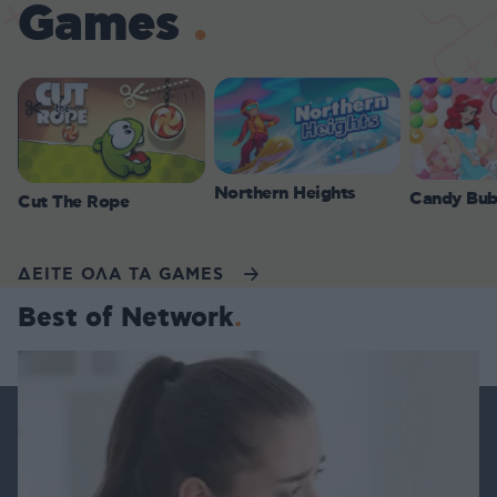
Games
Northern Heights
Candy Bub
Cut The Rope
ΔΕΙΤΕ ΟΛΑ ΤΑ GAMES
Best of Network