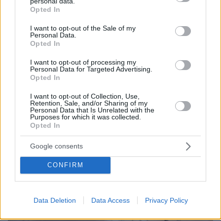
personal data.
grant or deny consent to Google and its third-party tags to
τρίγωνο με τα πιο μαγνητικά νερά του Αιγαίου
Opted In
use your data for below specified purposes in below Google
πριν 25 λεπτά
consent section.
I want to opt-out of the Sale of my
Εγκαταλείπει το κόμμα Καρυστιανού και ο
Personal Data.
επιχειρηματίας Νίκος Μπρουτζάκης: Καταγγέλλει
Opted In
κλειστή κάστα, «λένε προδότες και πληρωμένους όσους
αποχωρούν»
I want to opt-out of processing my
Personal Data for Targeted Advertising.
Opted In
πριν 26 λεπτά
Ένας σοβαρά τραυματίας από τροχαίο με γουρούνα
στην Ηλεία
I want to opt-out of Collection, Use,
Retention, Sale, and/or Sharing of my
Personal Data that Is Unrelated with the
Purposes for which it was collected.
ΔΕΙΤΕ ΟΛΕΣ ΤΙΣ ΕΙΔΗΣΕΙΣ
Opted In
Google consents
CONFIRM
ΤΑ ΠΙΟ ΔΗΜΟΦΙΛΗ
Data Deletion
Data Access
Privacy Policy