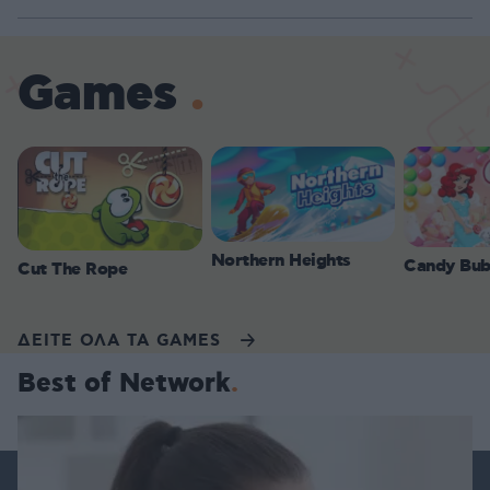
Games
Northern Heights
Candy Bub
Cut The Rope
ΔΕΙΤΕ ΟΛΑ ΤΑ GAMES
Best of Network