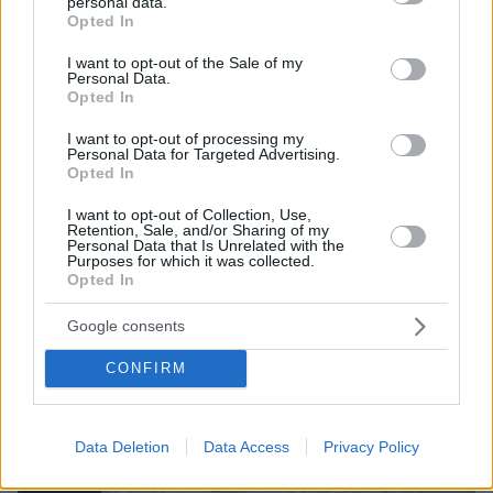
που δεν πρόλαβε να ξεφύγει από το τσουνάμι
personal data.
grant or deny consent to Google and its third-party tags to
Opted In
μπορεί ν' αλλάξει τη χρονολογία της μεγάλης
use your data for below specified purposes in below Google
έκρηξης
consent section.
I want to opt-out of the Sale of my
Personal Data.
Opted In
I want to opt-out of processing my
Personal Data for Targeted Advertising.
Opted In
I want to opt-out of Collection, Use,
Retention, Sale, and/or Sharing of my
Personal Data that Is Unrelated with the
Purposes for which it was collected.
Opted In
Google consents
CONFIRM
Data Deletion
Data Access
Privacy Policy