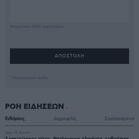
Απομένουν
2500
χαρακτήρες
* Υποχρεωτικά πεδία
ΡΟΗ ΕΙΔΗΣΕΩΝ
Ειδήσεις
Δημοφιλή
Σχολιασμένα
πριν 14 λεπτά
7 ηπειρώτικες πίτες: Φτιάχνουμε πλασίντα, κοθρόπιτα,