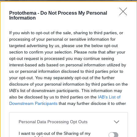
Protothema -
Do Not Process My Personal
Information
If you wish to opt-out of the sale, sharing to third parties, or
processing of your personal or sensitive information for
targeted advertising by us, please use the below opt-out
section to confirm your selection. Please note that after your
opt-out request is processed you may continue seeing
interest-based ads based on personal information utilized by
us or personal information disclosed to third parties prior to
your opt-out. You may separately opt-out of the further
disclosure of your personal information by third parties on the
IAB’s list of downstream participants. This information may
also be disclosed by us to third parties on the
IAB’s List of
Downstream Participants
that may further disclose it to other
third parties.
Please note that this website/app uses one or more Google
Personal Data Processing Opt Outs
08.08.2026, 18:08
services and may gather and store information including but
Μυστήριο 3.500 ετών στη Σαντορίνη: Ο 15χρονος
not limited to your visit or usage behaviour. You may click to
I want to opt-out of the Sharing of my