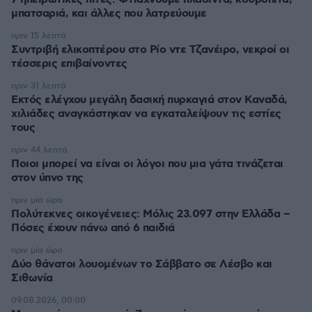
μπατσαριά, και άλλες που λατρεύουμε
πριν 15 λεπτά
Συντριβή ελικοπτέρου στο Ρίο ντε Τζανέιρο, νεκροί οι
τέσσερις επιβαίνοντες
πριν 31 λεπτά
Εκτός ελέγχου μεγάλη δασική πυρκαγιά στον Καναδά,
χιλιάδες αναγκάστηκαν να εγκαταλείψουν τις εστίες
τους
πριν 44 λεπτά
Ποιοι μπορεί να είναι οι λόγοι που μια γάτα τινάζεται
στον ύπνο της
πριν μία ώρα
Πολύτεκνες οικογένειες: Μόλις 23.097 στην Ελλάδα –
Πόσες έχουν πάνω από 6 παιδιά
πριν μία ώρα
Δύο θάνατοι λουομένων το Σάββατο σε Λέσβο και
Σιθωνία
09.08.2026, 00:00