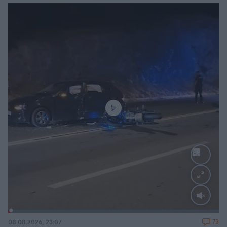
Loaded
:
100.00%
73
08.08.2026, 23:07