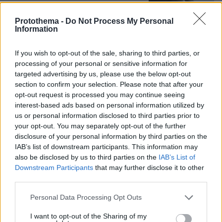
115
09.08.2026, 10:38
Protothema -
Do Not Process My Personal
Information
If you wish to opt-out of the sale, sharing to third parties, or
processing of your personal or sensitive information for
Games
targeted advertising by us, please use the below opt-out
section to confirm your selection. Please note that after your
opt-out request is processed you may continue seeing
interest-based ads based on personal information utilized by
us or personal information disclosed to third parties prior to
your opt-out. You may separately opt-out of the further
disclosure of your personal information by third parties on the
IAB’s list of downstream participants. This information may
Northern Heights
Candy Bub
Cut The Rope
also be disclosed by us to third parties on the
IAB’s List of
Downstream Participants
that may further disclose it to other
third parties.
ΔΕΙΤΕ ΟΛΑ ΤΑ GAMES
Please note that this website/app uses one or more Google
Personal Data Processing Opt Outs
Best of Network
services and may gather and store information including but
not limited to your visit or usage behaviour. You may click to
I want to opt-out of the Sharing of my