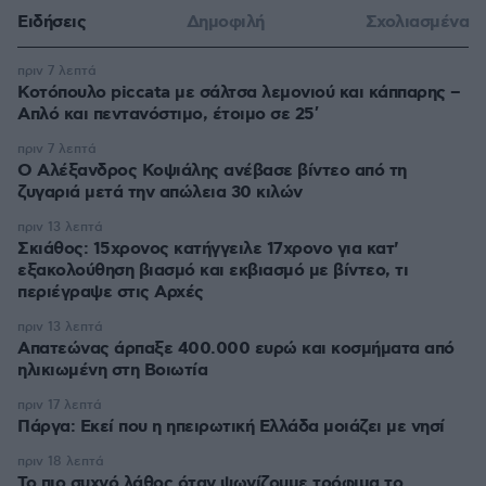
Ειδήσεις
Δημοφιλή
Σχολιασμένα
πριν 7 λεπτά
Κοτόπουλο piccata με σάλτσα λεμονιού και κάππαρης –
Απλό και πεντανόστιμο, έτοιμο σε 25′
πριν 7 λεπτά
Ο Αλέξανδρος Κοψιάλης ανέβασε βίντεο από τη
ζυγαριά μετά την απώλεια 30 κιλών
πριν 13 λεπτά
Σκιάθος: 15χρονος κατήγγειλε 17χρονο για κατ'
εξακολούθηση βιασμό και εκβιασμό με βίντεο, τι
περιέγραψε στις Αρχές
πριν 13 λεπτά
Απατεώνας άρπαξε 400.000 ευρώ και κοσμήματα από
ηλικιωμένη στη Βοιωτία
πριν 17 λεπτά
Πάργα: Εκεί που η ηπειρωτική Ελλάδα μοιάζει με νησί
πριν 18 λεπτά
Το πιο συχνό λάθος όταν ψωνίζουμε τρόφιμα το