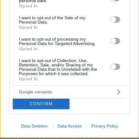
personal data.
grant or deny consent to Google and its third-party tags to
Opted In
use your data for below specified purposes in below Google
consent section.
I want to opt-out of the Sale of my
Personal Data.
Opted In
I want to opt-out of processing my
Personal Data for Targeted Advertising.
Opted In
I want to opt-out of Collection, Use,
Retention, Sale, and/or Sharing of my
Personal Data that Is Unrelated with the
Purposes for which it was collected.
Opted In
Google consents
CONFIRM
Data Deletion
Data Access
Privacy Policy
09.08.2026, 15:35