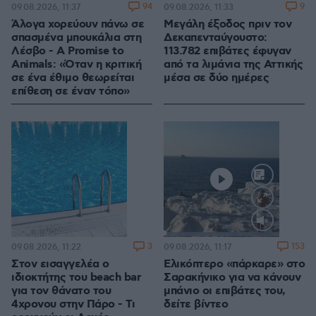
94
9
09.08.2026, 11:37
09.08.2026, 11:33
Άλογα χορεύουν πάνω σε
Μεγάλη έξοδος πριν τον
σπασμένα μπουκάλια στη
Δεκαπενταύγουστο:
Λέσβο - A Promise to
113.782 επιβάτες έφυγαν
Animals: «Όταν η κριτική
από τα λιμάνια της Αττικής
σε ένα έθιμο θεωρείται
μέσα σε δύο ημέρες
επίθεση σε έναν τόπο»
Loaded
:
100.00%
3
153
09.08.2026, 11:22
09.08.2026, 11:17
Στον εισαγγελέα ο
Ελικόπτερο «πάρκαρε» στο
ιδιοκτήτης του beach bar
Σαρακήνικο για να κάνουν
για τον θάνατο του
μπάνιο οι επιβάτες του,
4χρονου στην Πάρο - Τι
δείτε βίντεο