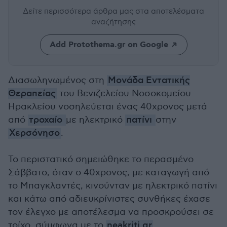
Δείτε περισσότερα άρθρα μας
στα αποτελέσματα
αναζήτησης
Add Protothema.gr on Google
Διασωληνωμένος στη
Μονάδα Εντατικής
Θεραπείας
του Βενιζελείου Νοσοκομείου
Ηρακλείου νοσηλεύεται ένας 40χρονος μετά
από
τροχαίο
με ηλεκτρικό
πατίνι
στην
Χερσόνησο
.
Το περιστατικό σημειώθηκε το περασμένο
Σάββατο, όταν ο 40χρονος, με καταγωγή από
το Μπαγκλαντές, κινούνταν με ηλεκτρικό πατίνι
και κάτω από αδιευκρίνιστες συνθήκες έχασε
τον έλεγχο με αποτέλεσμα να προσκρούσει σε
τοίχο, σύμφωνα με το
neakriti.gr
.