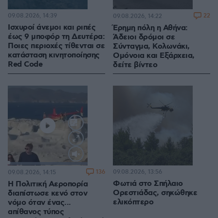
09.08.2026, 14:39
22
09.08.2026, 14:22
Ισχυροί άνεμοι και ριπές
Έρημη πόλη η Αθήνα:
έως 9 μποφόρ τη Δευτέρα:
Άδειοι δρόμοι σε
Ποιες περιοχές τίθενται σε
Σύνταγμα, Κολωνάκι,
κατάσταση κινητοποίησης
Ομόνοια και Εξάρχεια,
Red Code
δείτε βίντεο
Loaded
:
100.00%
136
09.08.2026, 13:56
09.08.2026, 14:15
Φωτιά στο Σπήλαιο
Η Πολιτική Αεροπορία
Ορεστιάδας, σηκώθηκε
διαπίστωσε κενό στον
ελικόπτερο
νόμο όταν ένας...
απίθανος τύπος