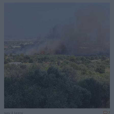
7
πριν 3 λεπτά